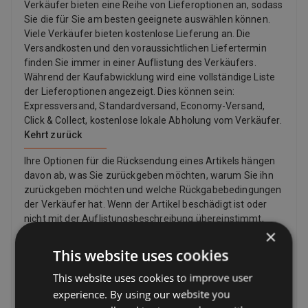
Verkäufer bieten eine Reihe von Lieferoptionen an, sodass
einfach miteinander zu verbinden. Die Quelle wird an den
Sie die für Sie am besten geeignete auswählen können.
Eingang des Ausgabegeräts angeschlossen. Mit einem weiteren
Viele Verkäufer bieten kostenlose Lieferung an. Die
Kabel kann man den Ausgang des ersten Ausgabegeräts mit
Versandkosten und den voraussichtlichen Liefertermin
dem Eingang eines weiteren Ausgabegeräts verbinden. Dadurch
finden Sie immer in einer Auflistung des Verkäufers.
wird die Anzahl der Kabel zur Quelle auf ein Minimum reduziert.
Während der Kaufabwicklung wird eine vollständige Liste
der Lieferoptionen angezeigt. Dies können sein:
Expressversand, Standardversand, Economy-Versand,
Click & Collect, kostenlose lokale Abholung vom Verkäufer.
Kehrt zurück
Ihre Optionen für die Rücksendung eines Artikels hängen
davon ab, was Sie zurückgeben möchten, warum Sie ihn
zurückgeben möchten und welche Rückgabebedingungen
der Verkäufer hat. Wenn der Artikel beschädigt ist oder
nicht mit der Auflistungsbeschreibung übereinstimmt,
×
können Sie ihn zurückgeben, auch wenn die
Rückgaberichtlinie des Verkäufers besagt, dass er keine
This website uses cookies
Rücksendungen akzeptiert. Wenn Sie Ihre Meinung
This website uses cookies to improve user
geändert haben und keinen Artikel mehr möchten, können
Sie dennoch eine Rücksendung anfordern, der Verkäufer
experience. By using our website you
muss diese jedoch nicht akzeptieren. Wenn der Käufer