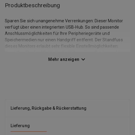
Produktbeschreibung
Sparen Sie sich unangenehme Verrenkungen: Dieser Monitor
verfügt über einen integrierten USB-Hub. So sind passende
Anschlussmöglichkeiten für Ihre Peripheriegeräte und
Speichermedien nur einen Handgriff entfernt. Der Standfuss
dieses Monitors erlaubt sehr flexible Einstellmöglichkeiten:
Verstellen Sie den Monitor in der Höhe, neigen Sie ihn nach
unten und oben, schwenken Sie ihn nach links oder rechts oder
Mehr anzeigen
drehen Sie ihn um 90° ins Hochformat (Pivot). Die perfekte
Monitorausrichtung für jede Sitzposition oder Tätigkeit ist nur
einen Handgriff entfernt. Dieser Monitor verfügt über ein IPS-
Panel (In-Plane-Switching). Die IPS-Technologie verbindet zwei
grosse Vorteile. Zum einen liefert sie einen sehr weiten
Betrachtungswinkel, sodass auch mehrere Betrachter
gleichzeitig die Inhalte mühelos erkennen. Zum anderen
Lieferung, Rückgabe & Rückerstattung
gewährleistet die IPS-Technologie eine hohe Farbtreue. Damit
eignet sich dieser Monitor auch für farbsensitivere
Anwendungen wie die Bildbearbeitung. Viele Kabel tragen dazu
Lieferung
bei, dass der Arbeitsplatz unübersichtlicher wird. Die Daisy-
Chain-Technologie ermöglicht es, mehrere Ausgabegeräte