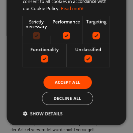
consent to all cookies in accordance with
seine Meinung zu einem Kauf ändert und einen Artikel
our Cookie Policy.
Read more
zurückgeben möchte, muss er möglicherweise die
Rücksendekosten bezahlen, abhängig von den
Strictly
Performance
Targeting
Rückgabebedingungen des Verkäufers. Verkäufer können
necessary
dem Käufer eine Rücksendeadresse und zusätzliche
Rücksendeportoinformationen zur Verfügung stellen.
Verkäufer zahlen für das Rückporto, wenn es ein Problem
mit dem Artikel gibt. Wenn der Artikel beispielsweise nicht
Functionality
Unclassified
mit der Auflistungsbeschreibung übereinstimmt,
beschädigt oder defekt ist oder gefälscht ist. Laut Gesetz
haben Kunden in der Europäischen Union auch das Recht,
den Kauf eines Artikels innerhalb von 14 Tagen ab dem
Tag zu stornieren, an dem Sie die letzte von Ihnen
ACCEPT ALL
bestellte Ware erhalten, oder ein von Ihnen angegebener
Dritter (außer dem Spediteur) (falls separat geliefert).
DECLINE ALL
Dies gilt für alle Produkte mit Ausnahme von digitalen
Artikeln (z. B. digitaler Musik), die Ihnen sofort mit Ihrer
Bestätigung zur Verfügung gestellt werden, sowie für
SHOW DETAILS
andere Artikel wie Video, DVD, Audio, Videospiele, Sex- und
Sinnlichkeitsprodukte und Softwareprodukte, bei denen
der Artikel verwendet wurde nicht versiegelt.