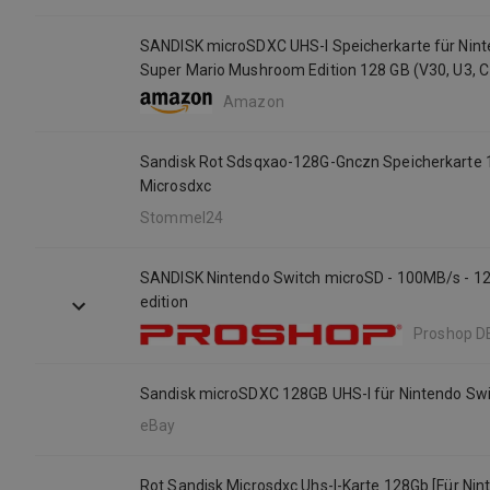
SANDISK microSDXC UHS-I Speicherkarte für Nint
Super Mario Mushroom Edition 128 GB (V30, U3, C
MB/s Übertragung, mehr Platz für Spiele)
Amazon
Sandisk Rot Sdsqxao-128G-Gnczn Speicherkarte 
Microsdxc
Stommel24
SANDISK Nintendo Switch microSD - 100MB/s - 12
edition
Proshop D
eBay
Rot Sandisk Microsdxc Uhs-I-Karte 128Gb [Für Nin