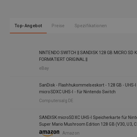
Top-Angebot
Preise
Spezifikationen
NINTENDO SWITCH || SANDISK 128 GB MICRO SD
FORMATIERT ORIGINAL ||
eBay
SanDisk - Flashhukommelseskort - 128 GB - UHS-I 
microSDXC UHS-I - für Nintendo Switch
Computersalg DE
SANDISK microSDXC UHS-I Speicherkarte für Nint
Super Mario Mushroom Edition 128 GB (V30, U3, C
MB/s Übertragung, mehr Platz für Spiele)
Amazon