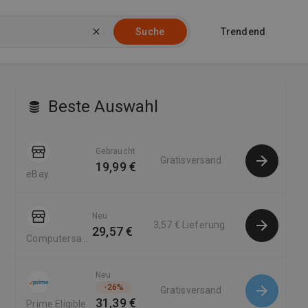
Trendend
Suche
Beste Auswahl
Gebraucht
Gratisversand
19,99 €
eBay
Neu
3,57 €
Lieferung
29,57 €
Computersalg
DE
Neu
-
26
%
Gratisversand
31,39 €
Prime Eligible