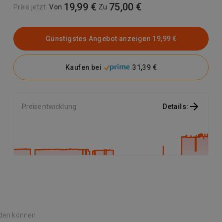
19,99 €
75,00 €
Preis jetzt
:
Von
Zu
(U3, Class 10, 100 MB/s Übertragung, mehr Platz für Spiele)
30 Jahre Garantie.
Günstigstes Angebot anzeigen
19,99 €
Kaufen bei
31,39 €
Preisentwicklung
:
Details
:
rden können.