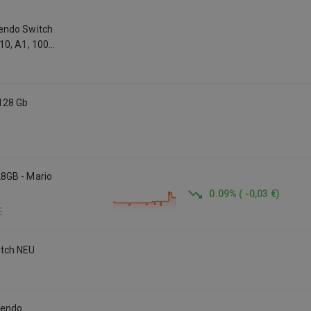
endo Switch
10, A1, 100
128 Gb
8GB - Mario
0.09
%
(
-0,03 €
)
E
Sandisk microSDXC 128GB UHS-I für Nintendo Switch NEU
tendo