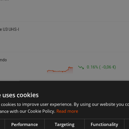
e U3 UHS-I
endo
0.16
%
(
-0,06 €
)
endo
e uses cookies
0.16
%
(
-0,06 €
)
 cookies to improve user experience. By using our website you co
ance with our Cookie Policy.
Read more
endo
Performance
Targeting
Functionality
0.16
%
(
-0,06 €
)