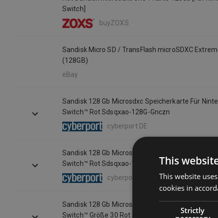
Switch]
buyZOXS
Sandisk Micro SD / TransFlash microSDXC Extrem
(128GB)
eBay
Sandisk 128 Gb Microsdxc Speicherkarte Für Nint
Switch™ Rot Sdsqxao-128G-Gnczn
cyberport DE
Sandisk 128 Gb Microsdxc Speicherkarte Für Nint
This websit
Switch™ Rot Sdsqxao-128G-Gnczn
This website uses
cyberport DE
cookies in accord
Sandisk 128 Gb Microsdxc Speicherkarte Für Nint
Strictly
Switch™ Größe 30 Rot Sdsqxao-128G-Gnczn
necessary