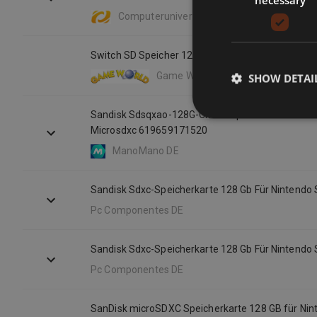
Computeruniverse DE
Switch SD Speicher 128 GB
Game World Verkauf
SHOW DETAI
Sandisk Sdsqxao-128G-Gnczn Speicherkarte 128
Microsdxc 619659171520
ManoMano DE
Sandisk Sdxc-Speicherkarte 128 Gb Für Nintendo 
Pc Componentes DE
Sandisk Sdxc-Speicherkarte 128 Gb Für Nintendo 
Pc Componentes DE
SanDisk microSDXC Speicherkarte 128 GB für Nin