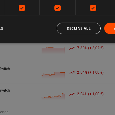
LS
DECLINE ALL
 Gb
7.30
%
(
+
3,02 €
)
Switch
2.04
%
(
+
1,00 €
)
Switch
2.04
%
(
+
1,00 €
)
tendo