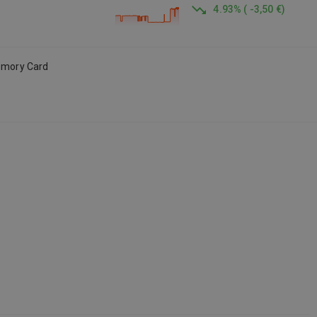
4.93
%
(
-3,50 €
)
mory Card