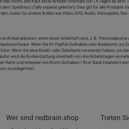
 das Recht, den Kauf eines Artikels innerhalb von 14 Tagen ab dem Ta
em Spediteur) (falls separat geliefert). Dies gilt für alle Produkte mit
rden, sowie für andere Artikel wie Video, DVD, Audio, Videospiele, Se
Artikel anbieten, wenn diese fehlerhaft sind, z. B.: Personalisierte 
mputersoftware. Wenn Sie Ihr PayPal-Guthaben oder Bankkonto zur E
ührt. Wenn Sie eine Kredit- oder Debitkarte verwendet haben, um die
käufer wird die Rückerstattung innerhalb von drei Arbeitstagen vorneh
ner Karte und teilweise von Ihrem Guthaben / Ihrer Bank finanziert we
aben zurückgeführt.
Wer sind redbrain.shop
Treten Si