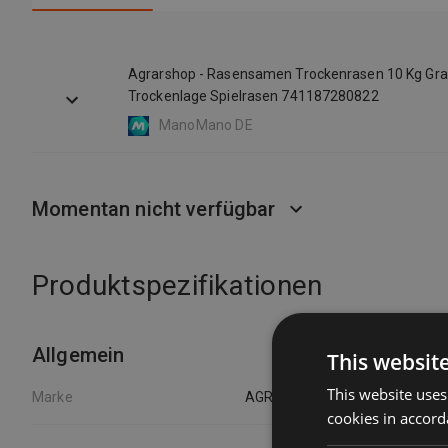
Agrarshop - Rasensamen Trockenrasen 10 Kg G
Trockenlage Spielrasen 741187280822
ManoMano DE
Momentan nicht verfügbar
Produktspezifikationen
Allgemein
This websit
This website uses
Marke
AGRARSHOP
cookies in accord