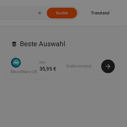
Trendend
Suche
Beste Auswahl
Neu
Gratisversand
35,95 €
ManoMano DE