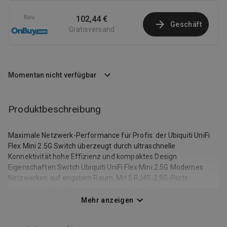
Neu
102,44 €
Geschäft
Gratisversand
Momentan nicht verfügbar
Produktbeschreibung
Maximale Netzwerk-Performance für Profis: der Ubiquiti UniFi
Flex Mini 2.5G Switch überzeugt durch ultraschnelle
Konnektivität hohe Effizienz und kompaktes Design.
Eigenschaften Switch Ubiquiti UniFi Flex Mini 2.5G Modernes
Netzwerken auf engstem Raum. Mit 5 RJ45-2.5G-Ports
(100/1000/2500 Mbps) eliminiert der Switch Engpässe und
ermöglicht stabile blitzschnelle Datenübertragungen – ideal fu?r
Mehr anzeigen
NAS Workstations oder Wi-Fi 6E Access Points. Fortschrittliches
Layer-2-Management. Unterstu?tzt 256 VLANs Quality-of-