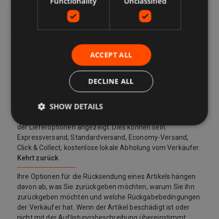
Functionality
Unclassified
Lieferung, Rückgabe & Rückerstattung
Lieferung
ACCEPT ALL
Verkäufer bieten eine Reihe von Lieferoptionen an, sodass
Sie die für Sie am besten geeignete auswählen können.
DECLINE ALL
Viele Verkäufer bieten kostenlose Lieferung an. Die
Versandkosten und den voraussichtlichen Liefertermin
SHOW DETAILS
finden Sie immer in einer Auflistung des Verkäufers.
Während der Kaufabwicklung wird eine vollständige Liste
der Lieferoptionen angezeigt. Dies können sein:
Expressversand, Standardversand, Economy-Versand,
Click & Collect, kostenlose lokale Abholung vom Verkäufer.
Kehrt zurück
Ihre Optionen für die Rücksendung eines Artikels hängen
davon ab, was Sie zurückgeben möchten, warum Sie ihn
zurückgeben möchten und welche Rückgabebedingungen
der Verkäufer hat. Wenn der Artikel beschädigt ist oder
nicht mit der Auflistungsbeschreibung übereinstimmt,