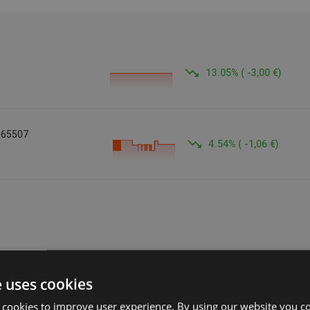
13.05
%
(
-3,00 €
)
665507
4.54
%
(
-1,06 €
)
e uses cookies
 cookies to improve user experience. By using our website you co