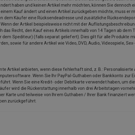
ändert haben und keinen Artikel mehr möchten, können Sie dennoch e
u einem Kauf ändert und einen Artikel zurückgeben möchte, muss er 
n dem Käufer eine Rücksendeadresse und zusätzliche Rücksendeporto
 Wenn der Artikel beispielsweise nicht mit der Auflistungsbeschreibu
 das Recht, den Kauf eines Artikels innerhalb von 14 Tagen ab dem Ta
em Spediteur) (falls separat geliefert). Dies gilt für alle Produkte mit
rden, sowie für andere Artikel wie Video, DVD, Audio, Videospiele, Se
Artikel anbieten, wenn diese fehlerhaft sind, z. B.: Personalisierte 
mputersoftware. Wenn Sie Ihr PayPal-Guthaben oder Bankkonto zur E
ührt. Wenn Sie eine Kredit- oder Debitkarte verwendet haben, um die
käufer wird die Rückerstattung innerhalb von drei Arbeitstagen vorneh
ner Karte und teilweise von Ihrem Guthaben / Ihrer Bank finanziert we
aben zurückgeführt.