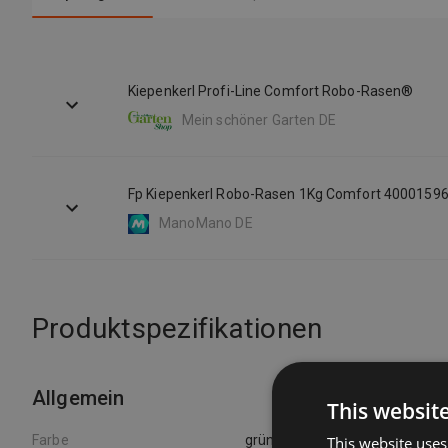
Kiepenkerl Profi-Line Comfort Robo-Rasen®
Mein schöner Garten DE
Fp Kiepenkerl Robo-Rasen 1Kg Comfort 4000159
ManoMano DE
Produktspezifikationen
Allgemein
This websit
Farbe
grün
This website uses