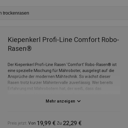
Kiepenkerl Profi-Line Comfort Robo-
Rasen®
Der Kiepenkerl Profi-Line Rasen 'Comfort' Robo-Rasen® ist
eine spezielle Mischung für Mähroboter, ausgelegt auf die
Ansprüche der modernen Mähtechnik. So wächst dieser
Rasen trotz kurzer Mähintervalle zuverlässig. Wer bereits
Erfahrung mit Mährobotern hat, der weiß, dass das
Schnittgut als Mulch auf der Rasenfläche verbleibt, statt in
einer Sammelvorrichtung für den Grasschnitt gesammelt zu
Mehr anzeigen
werden. Durch langsam wachsende Gräser ist die Mischung
auf Robo-Rasenmäher ausgelegt. Sie dürfen in der Zeit, in
der Ihr Gerät seine Arbeit verrichtet, den Anblick von Ihrem
19,99 €
22,29 €
Preis jetzt
:
Von
Zu
Traumrasen genießen! Diese Mischung toleriert den in der