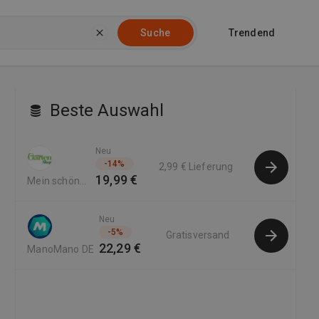
Trendend
Suche
Beste Auswahl
Neu
-
14
%
2,99 €
Lieferung
19,99 €
Mein schöner
Garten DE
Neu
-
5
%
Gratisversand
22,29 €
ManoMano DE