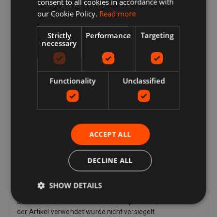
consent to all cookies in accordance with
seine Meinung zu einem Kauf ändert und einen Artikel
our Cookie Policy.
Read more
zurückgeben möchte, muss er möglicherweise die
Rücksendekosten bezahlen, abhängig von den
Strictly
Performance
Targeting
Rückgabebedingungen des Verkäufers. Verkäufer können
necessary
dem Käufer eine Rücksendeadresse und zusätzliche
Rücksendeportoinformationen zur Verfügung stellen.
Verkäufer zahlen für das Rückporto, wenn es ein Problem
mit dem Artikel gibt. Wenn der Artikel beispielsweise nicht
Functionality
Unclassified
mit der Auflistungsbeschreibung übereinstimmt,
beschädigt oder defekt ist oder gefälscht ist. Laut Gesetz
haben Kunden in der Europäischen Union auch das Recht,
den Kauf eines Artikels innerhalb von 14 Tagen ab dem
Tag zu stornieren, an dem Sie die letzte von Ihnen
ACCEPT ALL
bestellte Ware erhalten, oder ein von Ihnen angegebener
Dritter (außer dem Spediteur) (falls separat geliefert).
DECLINE ALL
Dies gilt für alle Produkte mit Ausnahme von digitalen
Artikeln (z. B. digitaler Musik), die Ihnen sofort mit Ihrer
Bestätigung zur Verfügung gestellt werden, sowie für
SHOW DETAILS
andere Artikel wie Video, DVD, Audio, Videospiele, Sex- und
Sinnlichkeitsprodukte und Softwareprodukte, bei denen
der Artikel verwendet wurde nicht versiegelt.