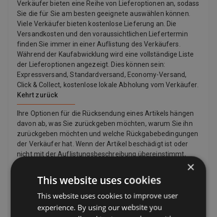
Verkäufer bieten eine Reihe von Lieferoptionen an, sodass
Sie die für Sie am besten geeignete auswählen können.
Durchschnittliche N\u00E4hrwerte je 100 g:
Viele Verkäufer bieten kostenlose Lieferung an. Die
Versandkosten und den voraussichtlichen Liefertermin
finden Sie immer in einer Auflistung des Verkäufers.
Während der Kaufabwicklung wird eine vollständige Liste
der Lieferoptionen angezeigt. Dies können sein:
Expressversand, Standardversand, Economy-Versand,
Click & Collect, kostenlose lokale Abholung vom Verkäufer.
Kehrt zurück
Ihre Optionen für die Rücksendung eines Artikels hängen
davon ab, was Sie zurückgeben möchten, warum Sie ihn
zurückgeben möchten und welche Rückgabebedingungen
der Verkäufer hat. Wenn der Artikel beschädigt ist oder
nicht mit der Auflistungsbeschreibung übereinstimmt,
×
können Sie ihn zurückgeben, auch wenn die
Rückgaberichtlinie des Verkäufers besagt, dass er keine
This website uses cookies
Rücksendungen akzeptiert. Wenn Sie Ihre Meinung
This website uses cookies to improve user
geändert haben und keinen Artikel mehr möchten, können
Sie dennoch eine Rücksendung anfordern, der Verkäufer
experience. By using our website you
muss diese jedoch nicht akzeptieren. Wenn der Käufer