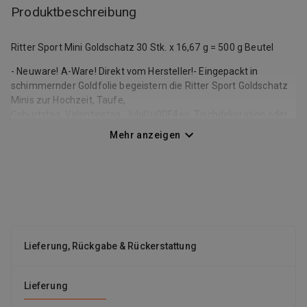
Produktbeschreibung
Ritter Sport Mini Goldschatz 30 Stk. x 16,67 g = 500 g Beutel
- Neuware! A-Ware! Direkt vom Hersteller!- Eingepackt in
schimmernder Goldfolie begeistern die Ritter Sport Goldschatz
Minis zur Hochzeit, Taufe,
Geburtstag, Valentinstag, Jubil\u00E4en, Tischdekoration oder
als Firmen-, Werbe- oder Gastgeschenk. -
Mehr anzeigen
\u200EVollmilchschokolade Kakao: 40 % mindestens.-
Ma\u00DFe (LxBxH): ca. 4 cm x 4 cm x 1 cm- Lieferumfang: 30x
Ritter Sport Goldschatz Mini mit je 16,67 g = 500 g Beutel- Das
aktuelle MHD betr\u00E4gt: 08.10.2026
Grundpreise:- 1 Pck.: 49,90 \u20AC / 1 kg- 2 Pck.: 49,40
\u20AC / 1 kg- 3 Pck.: 48,40 \u20AC / 1 kg- ab 4 Pck.: 47,40
\u20AC / 1 kg
Lieferung, Rückgabe & Rückerstattung
Zutaten: Zucker, Kakaomasse, Kakaobutter, SAHNEpulver,
LAKTOSE, MagerMILCHpulver, Emulgator: Lecithine (SOJA)Kann
Lieferung
Spuren von Erdn\u00FCssen, Schalenfr\u00FCchten, Gluten und
Ei enthalten.