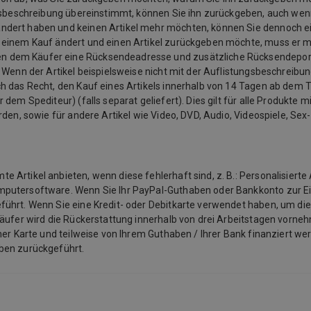
ngsbeschreibung übereinstimmt, können Sie ihn zurückgeben, auch wenn
ändert haben und keinen Artikel mehr möchten, können Sie dennoch e
u einem Kauf ändert und einen Artikel zurückgeben möchte, muss er 
n dem Käufer eine Rücksendeadresse und zusätzliche Rücksendeporto
 Wenn der Artikel beispielsweise nicht mit der Auflistungsbeschreibu
 das Recht, den Kauf eines Artikels innerhalb von 14 Tagen ab dem Ta
em Spediteur) (falls separat geliefert). Dies gilt für alle Produkte mit
rden, sowie für andere Artikel wie Video, DVD, Audio, Videospiele, Se
Artikel anbieten, wenn diese fehlerhaft sind, z. B.: Personalisierte 
mputersoftware. Wenn Sie Ihr PayPal-Guthaben oder Bankkonto zur E
ührt. Wenn Sie eine Kredit- oder Debitkarte verwendet haben, um die
käufer wird die Rückerstattung innerhalb von drei Arbeitstagen vorneh
ner Karte und teilweise von Ihrem Guthaben / Ihrer Bank finanziert we
aben zurückgeführt.