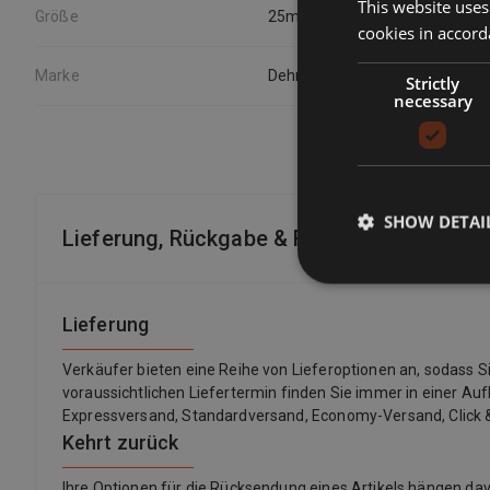
This website uses
Größe
25m²
cookies in accord
Marke
Dehner
Strictly
necessary
SHOW DETAI
Lieferung, Rückgabe & Rückerstattung
Lieferung
Verkäufer bieten eine Reihe von Lieferoptionen an, sodass 
voraussichtlichen Liefertermin finden Sie immer in einer Auf
Expressversand, Standardversand, Economy-Versand, Click &
Kehrt zurück
Ihre Optionen für die Rücksendung eines Artikels hängen 