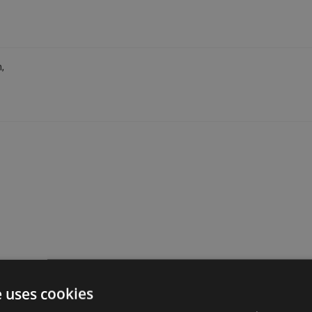
a. 25 M²,
,
a. 25 M²,
e uses cookies