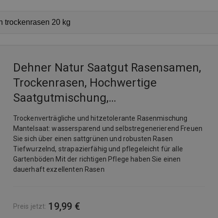
Dehner Natur Saatgut Rasensamen,
Trockenrasen, Hochwertige
Saatgutmischung,
Strapazierfähig/Selbstregenerierend,
Trockenverträgliche und hitzetolerante Rasenmischung
750 G, Für Ca. 25 M²,
Mantelsaat: wassersparend und selbstregenerierend Freuen
Sie sich über einen sattgrünen und robusten Rasen
Tiefwurzelnd, strapazierfähig und pflegeleicht für alle
Gartenböden Mit der richtigen Pflege haben Sie einen
dauerhaft exzellenten Rasen
19,99 €
Preis jetzt
: