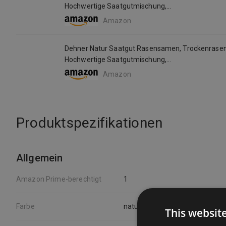
Hochwertige Saatgutmischung,
Strapazierfähig/Selbstregenerierend, 750 G, Für C
Amazon
Dehner Natur Saatgut Rasensamen, Trockenrasen
Hochwertige Saatgutmischung,
Strapazierfähig/Selbstregenerierend, 750 G, Für C
Amazon
Produktspezifikationen
Allgemein
Amazon Prime-berechtigt
1
Farbe
natur
This websit