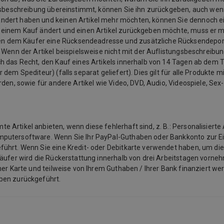
ngsbeschreibung übereinstimmt, können Sie ihn zurückgeben, auch wenn
ändert haben und keinen Artikel mehr möchten, können Sie dennoch e
u einem Kauf ändert und einen Artikel zurückgeben möchte, muss er 
n dem Käufer eine Rücksendeadresse und zusätzliche Rücksendeporto
 Wenn der Artikel beispielsweise nicht mit der Auflistungsbeschreibu
 das Recht, den Kauf eines Artikels innerhalb von 14 Tagen ab dem Ta
em Spediteur) (falls separat geliefert). Dies gilt für alle Produkte mit
rden, sowie für andere Artikel wie Video, DVD, Audio, Videospiele, Se
Artikel anbieten, wenn diese fehlerhaft sind, z. B.: Personalisierte 
mputersoftware. Wenn Sie Ihr PayPal-Guthaben oder Bankkonto zur E
ührt. Wenn Sie eine Kredit- oder Debitkarte verwendet haben, um die
käufer wird die Rückerstattung innerhalb von drei Arbeitstagen vorneh
ner Karte und teilweise von Ihrem Guthaben / Ihrer Bank finanziert we
aben zurückgeführt.