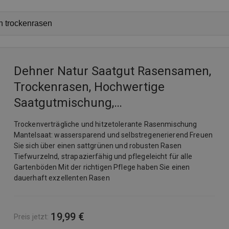
Dehner Natur Saatgut Rasensamen,
Trockenrasen, Hochwertige
Saatgutmischung,
Strapazierfähig/Selbstregenerierend,
Trockenverträgliche und hitzetolerante Rasenmischung
750 G, Für Ca. 25 M²,
Mantelsaat: wassersparend und selbstregenerierend Freuen
Sie sich über einen sattgrünen und robusten Rasen
Tiefwurzelnd, strapazierfähig und pflegeleicht für alle
Gartenböden Mit der richtigen Pflege haben Sie einen
dauerhaft exzellenten Rasen
19,99 €
Preis jetzt
: