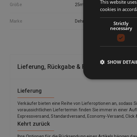
This website uses
Größe
25m²
cookies in accord
Marke
Dehner
Strictly
necessary
SHOW DETAI
Lieferung, Rückgabe & Rückerstattung
Lieferung
Verkäufer bieten eine Reihe von Lieferoptionen an, sodass 
voraussichtlichen Liefertermin finden Sie immer in einer Auf
Expressversand, Standardversand, Economy-Versand, Click &
Kehrt zurück
Ihre Optionen für die Rücksendung eines Artikels hängen 