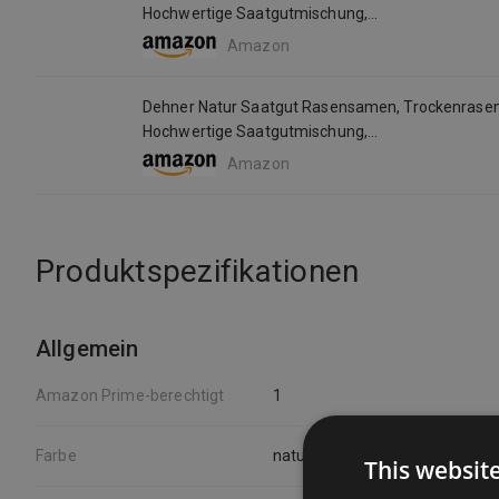
Hochwertige Saatgutmischung,
Strapazierfähig/Selbstregenerierend, 750 G, Für C
Amazon
Dehner Natur Saatgut Rasensamen, Trockenrasen
Hochwertige Saatgutmischung,
Strapazierfähig/Selbstregenerierend, 750 G, Für C
Amazon
Produktspezifikationen
Allgemein
Amazon Prime-berechtigt
1
Farbe
natur
This websit