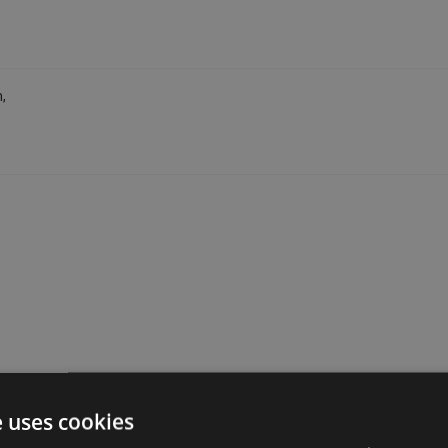
a. 25 M²,
,
a. 25 M²,
e uses cookies