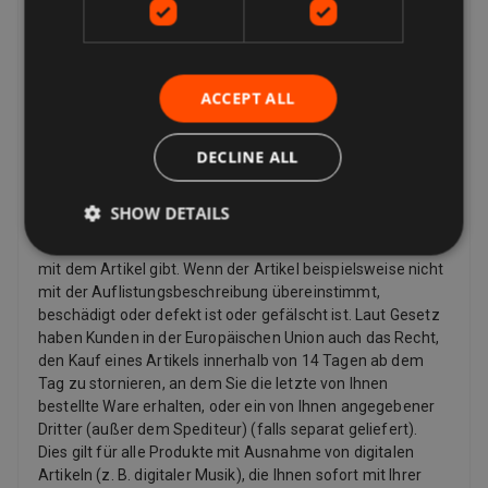
Rücksendungen akzeptiert. Wenn Sie Ihre Meinung
geändert haben und keinen Artikel mehr möchten, können
Sie dennoch eine Rücksendung anfordern, der Verkäufer
muss diese jedoch nicht akzeptieren. Wenn der Käufer
ACCEPT ALL
seine Meinung zu einem Kauf ändert und einen Artikel
zurückgeben möchte, muss er möglicherweise die
Rücksendekosten bezahlen, abhängig von den
DECLINE ALL
Rückgabebedingungen des Verkäufers. Verkäufer können
dem Käufer eine Rücksendeadresse und zusätzliche
SHOW DETAILS
Rücksendeportoinformationen zur Verfügung stellen.
Verkäufer zahlen für das Rückporto, wenn es ein Problem
mit dem Artikel gibt. Wenn der Artikel beispielsweise nicht
mit der Auflistungsbeschreibung übereinstimmt,
beschädigt oder defekt ist oder gefälscht ist. Laut Gesetz
haben Kunden in der Europäischen Union auch das Recht,
den Kauf eines Artikels innerhalb von 14 Tagen ab dem
Tag zu stornieren, an dem Sie die letzte von Ihnen
bestellte Ware erhalten, oder ein von Ihnen angegebener
Dritter (außer dem Spediteur) (falls separat geliefert).
Dies gilt für alle Produkte mit Ausnahme von digitalen
Artikeln (z. B. digitaler Musik), die Ihnen sofort mit Ihrer