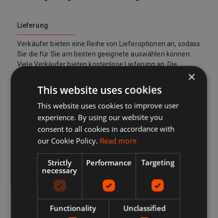
Lieferung
Verkäufer bieten eine Reihe von Lieferoptionen an, sodass
Sie die für Sie am besten geeignete auswählen können.
Viele Verkäufer bieten kostenlose Lieferung an. Die
×
Versandkosten und den voraussichtlichen Liefertermin
finden Sie immer in einer Auflistung des Verkäufers.
This website uses cookies
Während der Kaufabwicklung wird eine vollständige Liste
This website uses cookies to improve user
der Lieferoptionen angezeigt. Dies können sein:
Expressversand, Standardversand, Economy-Versand,
experience. By using our website you
Click & Collect, kostenlose lokale Abholung vom Verkäufer.
consent to all cookies in accordance with
Kehrt zurück
our Cookie Policy.
Read more
Ihre Optionen für die Rücksendung eines Artikels hängen
Strictly
Performance
Targeting
davon ab, was Sie zurückgeben möchten, warum Sie ihn
necessary
zurückgeben möchten und welche Rückgabebedingungen
der Verkäufer hat. Wenn der Artikel beschädigt ist oder
nicht mit der Auflistungsbeschreibung übereinstimmt,
können Sie ihn zurückgeben, auch wenn die
Functionality
Unclassified
Rückgaberichtlinie des Verkäufers besagt, dass er keine