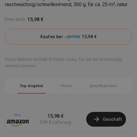
raschwüchsig/schnellkeimend, 300 g, für ca. 25 m², natur
15,98 €
Preis jetzt
:
Kaufen bei
15,98 €
Diese Website enthält Affiliate-Links, für die wir entschädigt
werden können.
Top-Angebot
Preise
Spezifikationen
Neu
15,98 €
Geschäft
3,99 €
Lieferung