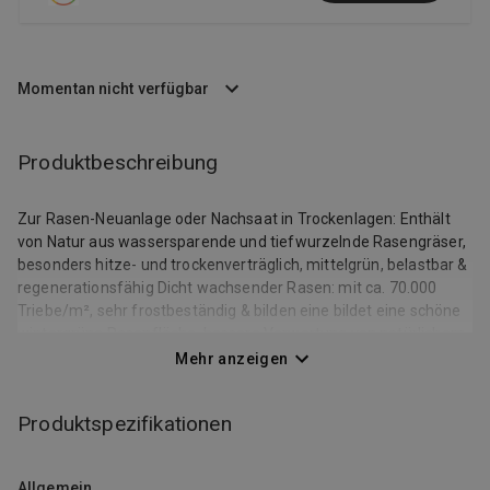
Momentan nicht verfügbar
Produktbeschreibung
Zur Rasen-Neuanlage oder Nachsaat in Trockenlagen: Enthält
von Natur aus wassersparende und tiefwurzelnde Rasengräser,
besonders hitze- und trockenverträglich, mittelgrün, belastbar &
regenerationsfähig Dicht wachsender Rasen: mit ca. 70.000
Triebe/m², sehr frostbeständig & bilden eine bildet eine schöne
wintergrüne Rasenfläche, bessere Verwertung von natürlichem
Niederschlag RSM-Saatgut: Verwendung von Regel-Saatgut-
Mehr anzeigen
Mischungen (RSM 2.2.2) für hohe Ansaatsicherheit, geprüfte
Rasensorten für verschiedene Anwendungsbereiche und
Produktspezifikationen
Standorte Mit der KEIM-GARANTIE beweist WOLF-Garten
Vertrauen in die hohe Qualität seines Rasen-Saatguts. Wir
verwenden ausschließlich vom Bundessortenamt geprüfte und
Allgemein