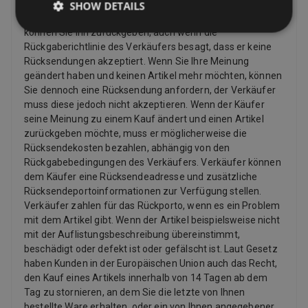
der Verkäufer hat. Wenn der Artikel beschädigt ist oder
SHOW DETAILS
nicht mit der Auflistungsbeschreibung übereinstimmt,
können Sie ihn zurückgeben, auch wenn die
Rückgaberichtlinie des Verkäufers besagt, dass er keine
Rücksendungen akzeptiert. Wenn Sie Ihre Meinung
geändert haben und keinen Artikel mehr möchten, können
Sie dennoch eine Rücksendung anfordern, der Verkäufer
muss diese jedoch nicht akzeptieren. Wenn der Käufer
seine Meinung zu einem Kauf ändert und einen Artikel
zurückgeben möchte, muss er möglicherweise die
Rücksendekosten bezahlen, abhängig von den
Rückgabebedingungen des Verkäufers. Verkäufer können
dem Käufer eine Rücksendeadresse und zusätzliche
Rücksendeportoinformationen zur Verfügung stellen.
Verkäufer zahlen für das Rückporto, wenn es ein Problem
mit dem Artikel gibt. Wenn der Artikel beispielsweise nicht
mit der Auflistungsbeschreibung übereinstimmt,
beschädigt oder defekt ist oder gefälscht ist. Laut Gesetz
haben Kunden in der Europäischen Union auch das Recht,
den Kauf eines Artikels innerhalb von 14 Tagen ab dem
Tag zu stornieren, an dem Sie die letzte von Ihnen
bestellte Ware erhalten, oder ein von Ihnen angegebener