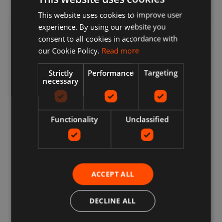
This website uses cookies to improve user
experience. By using our website you
Lieferung, Rückgabe & Rückerstattung
consent to all cookies in accordance with
our Cookie Policy.
Read more
Lieferung
Strictly
Performance
Targeting
necessary
Verkäufer bieten eine Reihe von Lieferoptionen an, sodass
Sie die für Sie am besten geeignete auswählen können.
Viele Verkäufer bieten kostenlose Lieferung an. Die
Versandkosten und den voraussichtlichen Liefertermin
Functionality
Unclassified
finden Sie immer in einer Auflistung des Verkäufers.
Während der Kaufabwicklung wird eine vollständige Liste
der Lieferoptionen angezeigt. Dies können sein:
Expressversand, Standardversand, Economy-Versand,
Click & Collect, kostenlose lokale Abholung vom Verkäufer.
ACCEPT ALL
Kehrt zurück
Ihre Optionen für die Rücksendung eines Artikels hängen
DECLINE ALL
davon ab, was Sie zurückgeben möchten, warum Sie ihn
zurückgeben möchten und welche Rückgabebedingungen