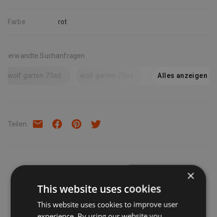
Informationen
Farbe
rot
Verwandte Suchanfragen
wolf garten 73ada006650 asp-d spitzspaten
wolf garten 73ada006650 asp-d spitzspaten, rot
wolf-garten asp-d spitzspaten
Alles anzeigen
Teilen
:
×
This website uses cookies
Lieferung, Rückgabe & Rückerstattung
This website uses cookies to improve user
experience. By using our website you