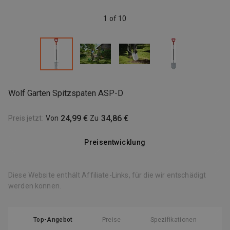
1 of 10
Wolf Garten Spitzspaten ASP-D
24,99 €
34,86 €
Preis jetzt
:
Von
Zu
Preisentwicklung
Diese Website enthält Affiliate-Links, für die wir entschädigt
werden können.
Top-Angebot
Preise
Spezifikationen