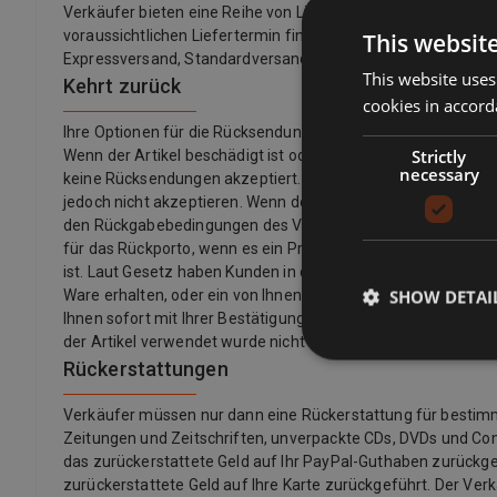
Verkäufer bieten eine Reihe von Lieferoptionen an, sodass 
voraussichtlichen Liefertermin finden Sie immer in einer Auf
This websit
Expressversand, Standardversand, Economy-Versand, Click &
This website uses
Kehrt zurück
cookies in accord
Ihre Optionen für die Rücksendung eines Artikels hängen 
Strictly
Wenn der Artikel beschädigt ist oder nicht mit der Auflistu
necessary
keine Rücksendungen akzeptiert. Wenn Sie Ihre Meinung ge
jedoch nicht akzeptieren. Wenn der Käufer seine Meinung z
den Rückgabebedingungen des Verkäufers. Verkäufer könne
für das Rückporto, wenn es ein Problem mit dem Artikel gibt.
ist. Laut Gesetz haben Kunden in der Europäischen Union auch
SHOW DETAI
Ware erhalten, oder ein von Ihnen angegebener Dritter (außer d
Ihnen sofort mit Ihrer Bestätigung zur Verfügung gestellt we
der Artikel verwendet wurde nicht versiegelt.
Rückerstattungen
Verkäufer müssen nur dann eine Rückerstattung für bestimmte 
Zeitungen und Zeitschriften, unverpackte CDs, DVDs und Co
das zurückerstattete Geld auf Ihr PayPal-Guthaben zurückgef
zurückerstattete Geld auf Ihre Karte zurückgeführt. Der Ver