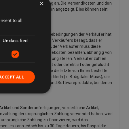
×
r bieten kostenlose Lieferung an. Die Versandkosten und den
dige Liste der Lieferoptionen angezeigt. Dies können sein:
nsent to all
möchten und welche Rückgabebedingungen der Verkäufer hat.
Unclassified
 die Rückgaberichtlinie des Verkäufers besagt, dass er
ine Rücksendung anfordern, der Verkäufer muss diese
möglicherweise die Rücksendekosten bezahlen, abhängig von
informationen zur Verfügung stellen. Verkäufer zahlen
ng übereinstimmt, beschädigt oder defekt ist oder gefälscht
g zu stornieren, an dem Sie die letzte von Ihnen bestellte
ACCEPT ALL
 Ausnahme von digitalen Artikeln (z. B. digitaler Musik), die
x- und Sinnlichkeitsprodukte und Softwareprodukte, bei denen
Artikel und Sonderanfertigungen, verderbliche Artikel,
inzahlung der ursprünglichen Zahlung verwendet haben, wird
 ursprüngliche Zahlung zu finanzieren, wird das
men, es kann jedoch bis zu 30 Tage dauern, bis Paypal die