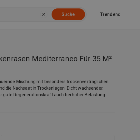
Trendend
Suche
ckenrasen Mediterraneo Für 35 M²
auernde Mischung mit besonders trockenverträglichen
nd die Nachsaat in Trockenlagen. Dicht wachsender,
hr gute Regenerationskraft auch bei hoher Belastung.