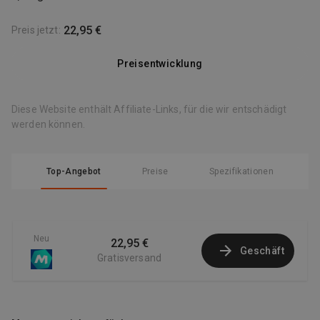
22,95 €
Preis jetzt
:
Preisentwicklung
Diese Website enthält Affiliate-Links, für die wir entschädigt
werden können.
Top-Angebot
Preise
Spezifikationen
Neu
22,95 €
Geschäft
Gratisversand