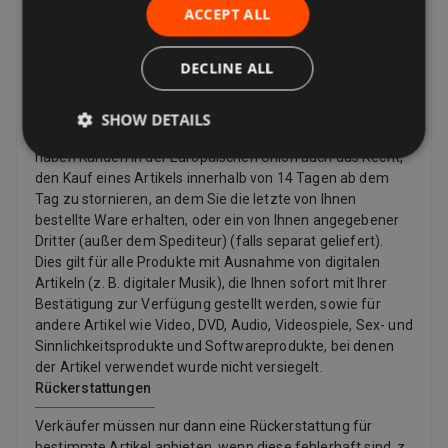
Rückgabebedingungen des Verkäufers. Verkäufer können
ACCEPT ALL
dem Käufer eine Rücksendeadresse und zusätzliche
Rücksendeportoinformationen zur Verfügung stellen.
DECLINE ALL
Verkäufer zahlen für das Rückporto, wenn es ein Problem
mit dem Artikel gibt. Wenn der Artikel beispielsweise nicht
mit der Auflistungsbeschreibung übereinstimmt,
SHOW DETAILS
beschädigt oder defekt ist oder gefälscht ist. Laut Gesetz
haben Kunden in der Europäischen Union auch das Recht,
den Kauf eines Artikels innerhalb von 14 Tagen ab dem
Tag zu stornieren, an dem Sie die letzte von Ihnen
bestellte Ware erhalten, oder ein von Ihnen angegebener
Dritter (außer dem Spediteur) (falls separat geliefert).
Dies gilt für alle Produkte mit Ausnahme von digitalen
Artikeln (z. B. digitaler Musik), die Ihnen sofort mit Ihrer
Bestätigung zur Verfügung gestellt werden, sowie für
andere Artikel wie Video, DVD, Audio, Videospiele, Sex- und
Sinnlichkeitsprodukte und Softwareprodukte, bei denen
der Artikel verwendet wurde nicht versiegelt.
Rückerstattungen
Verkäufer müssen nur dann eine Rückerstattung für
bestimmte Artikel anbieten, wenn diese fehlerhaft sind, z.