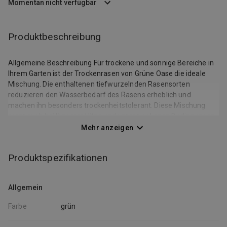
Momentan nicht verfügbar
Produktbeschreibung
Allgemeine Beschreibung Für trockene und sonnige Bereiche in
Ihrem Garten ist der Trockenrasen von Grüne Oase die ideale
Mischung. Die enthaltenen tiefwurzelnden Rasensorten
reduzieren den Wasserbedarf des Rasens erheblich und
machen ihn besonders trockenheitstolerant. Diese Mischung
sorgt auch bei längerer Hitze und unter trockenen Bedingungen
für ein sattes Grün. Technische daten Kulturart: Rasenmischung
Mehr anzeigen
Saatmenge: 1,0 kg für 30 m², 2,5 kg für 75 m², 10 kg für 300 m²
Produktspezifikationen
Allgemein
Farbe
grün