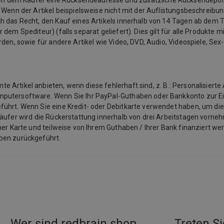
n dem Käufer eine Rücksendeadresse und zusätzliche Rücksendeporto
 Wenn der Artikel beispielsweise nicht mit der Auflistungsbeschreibu
 das Recht, den Kauf eines Artikels innerhalb von 14 Tagen ab dem Ta
em Spediteur) (falls separat geliefert). Dies gilt für alle Produkte mit
rden, sowie für andere Artikel wie Video, DVD, Audio, Videospiele, Se
Artikel anbieten, wenn diese fehlerhaft sind, z. B.: Personalisierte 
mputersoftware. Wenn Sie Ihr PayPal-Guthaben oder Bankkonto zur E
ührt. Wenn Sie eine Kredit- oder Debitkarte verwendet haben, um die
käufer wird die Rückerstattung innerhalb von drei Arbeitstagen vorneh
ner Karte und teilweise von Ihrem Guthaben / Ihrer Bank finanziert we
aben zurückgeführt.
Wer sind redbrain.shop
Treten Si