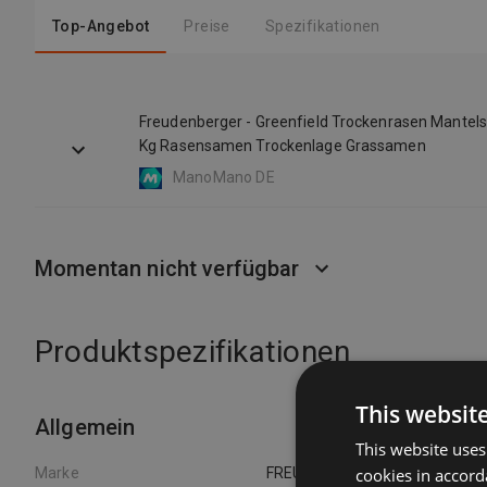
Top-Angebot
Preise
Spezifikationen
Freudenberger - Greenfield Trockenrasen Mantelsa
Kg Rasensamen Trockenlage Grassamen
ManoMano DE
Momentan nicht verfügbar
Produktspezifikationen
This websit
Allgemein
This website uses
cookies in accord
Marke
FREUDENBERGER