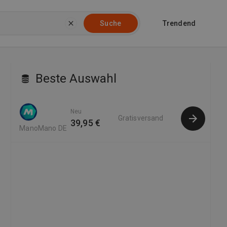
Trendend
Suche
Beste Auswahl
Neu
Gratisversand
39,95 €
ManoMano DE