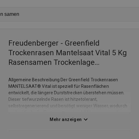
Freudenberger - Greenfield
Trockenrasen Mantelsaat Vital 5 Kg
Rasensamen Trockenlage
Grassamen
Allgemeine Beschreibung Der Greenfield Trockenrasen
MANTELSAAT® Vital ist speziell für Rasenflächen
entwickelt, die längere Durststrecken überstehen müssen.
Dieser tiefwurzelnde Rasen ist hitzetolerant,
selbstregenerierend und benötigt weniger Wasser, wodurch
er ideal für heiße Sommermonate ist. Mit einer speziellen
Mantelsaat-Technologie ist das Saatgut vor äußeren
Mehr anzeigen
Einflüssen geschützt und kann Wasser gut aufnehmen und
speichern. Technische daten Zusammensetzung: 70 %
Rohrschwingel (Festuca arundinacea), 20 % Wiesenrispe