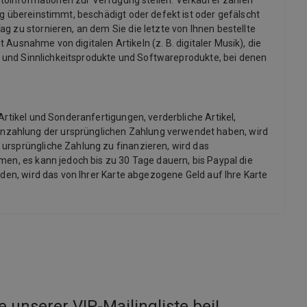
informationen zur Verfügung stellen. Verkäufer zahlen
ng übereinstimmt, beschädigt oder defekt ist oder gefälscht
g zu stornieren, an dem Sie die letzte von Ihnen bestellte
 Ausnahme von digitalen Artikeln (z. B. digitaler Musik), die
x- und Sinnlichkeitsprodukte und Softwareprodukte, bei denen
Artikel und Sonderanfertigungen, verderbliche Artikel,
inzahlung der ursprünglichen Zahlung verwendet haben, wird
 ursprüngliche Zahlung zu finanzieren, wird das
men, es kann jedoch bis zu 30 Tage dauern, bis Paypal die
rden, wird das von Ihrer Karte abgezogene Geld auf Ihre Karte
e unserer VIP-Mailingliste bei
!