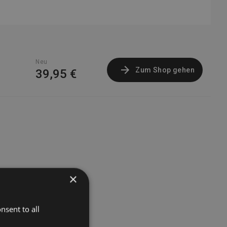
Neu
Zum Shop gehen
39,95 €
×
nsent to all