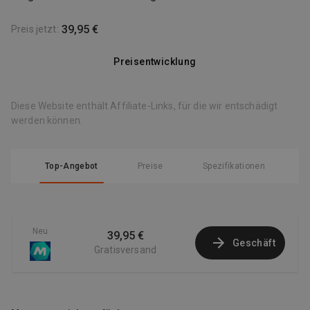
39,95 €
Preis jetzt
:
Preisentwicklung
Diese Website enthält Affiliate-Links, für die wir entschädigt
werden können.
Top-Angebot
Preise
Spezifikationen
Neu
39,95 €
Geschäft
Gratisversand