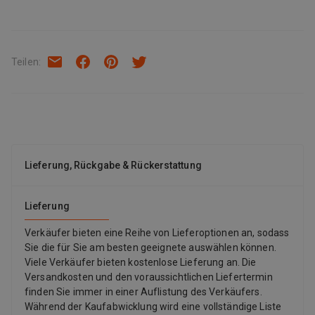
in die vorbereitete Erde Anwendung Optimal für Rasenflächen,
die wenig Wasser benötigen und hitzebeständig sind Fördert die
Gesundheit und Widerstandskraft junger Pflanzen durch einen
speziellen Pflanzenstärkungskomplex Weitere Informationen
Teilen
:
Enthält Mikroorganismen wie Bacillus sp. und Azospirillum sp.
zur Verbesserung der Boden-Pflanzen-Symbiose Erhöhte
Nährstoffnutzungseffizienz durch ausgeprägteres Wurzelwerk
Optische Kontrolle durch bessere Sichtbarkeit erleichtert die
Aussaat
Lieferung, Rückgabe & Rückerstattung
Lieferung
Verkäufer bieten eine Reihe von Lieferoptionen an, sodass
Sie die für Sie am besten geeignete auswählen können.
Viele Verkäufer bieten kostenlose Lieferung an. Die
Versandkosten und den voraussichtlichen Liefertermin
finden Sie immer in einer Auflistung des Verkäufers.
Während der Kaufabwicklung wird eine vollständige Liste