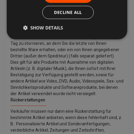
Verkäufer zahlen für das Rückporto, wenn es ein Problem
DECLINE ALL
mit dem Artikel gibt. Wenn der Artikel beispielsweise nicht
mit der Auflistungsbeschreibung übereinstimmt,
beschädigt oder defekt ist oder gefälscht ist. Laut Gesetz
SHOW DETAILS
haben Kunden in der Europäischen Union auch das Recht,
den Kauf eines Artikels innerhalb von 14 Tagen ab dem
Tag zu stornieren, an dem Sie die letzte von Ihnen
bestellte Ware erhalten, oder ein von Ihnen angegebener
Dritter (außer dem Spediteur) (falls separat geliefert).
Dies gilt für alle Produkte mit Ausnahme von digitalen
Artikeln (z. B. digitaler Musik), die Ihnen sofort mit Ihrer
Bestätigung zur Verfügung gestellt werden, sowie für
andere Artikel wie Video, DVD, Audio, Videospiele, Sex- und
Sinnlichkeitsprodukte und Softwareprodukte, bei denen
der Artikel verwendet wurde nicht versiegelt.
Rückerstattungen
Verkäufer müssen nur dann eine Rückerstattung für
bestimmte Artikel anbieten, wenn diese fehlerhaft sind, z.
B.: Personalisierte Artikel und Sonderanfertigungen,
verderbliche Artikel, Zeitungen und Zeitschriften,