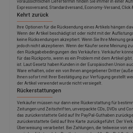
voraussichtlichen Liefertermin finden Sie immer in einer Auf
Expressversand, Standardversand, Economy-Versand, Click &
Kehrt zurück
Ihre Optionen für die Rücksendung eines Artikels hängen 
Wenn der Artikel beschädigt ist oder nicht mit der Auflistu
keine Rücksendungen akzeptiert. Wenn Sie Ihre Meinung ge
jedoch nicht akzeptieren. Wenn der Käufer seine Meinung z
den Rückgabebedingungen des Verkäufers. Verkäufer könne
für das Rückporto, wenn es ein Problem mit dem Artikel gibt.
ist. Laut Gesetz haben Kunden in der Europäischen Union auch
Ware erhalten, oder ein von Ihnen angegebener Dritter (außer d
Ihnen sofort mit Ihrer Bestätigung zur Verfügung gestellt we
der Artikel verwendet wurde nicht versiegelt.
Rückerstattungen
Verkäufer müssen nur dann eine Rückerstattung für bestimmte 
Zeitungen und Zeitschriften, unverpackte CDs, DVDs und Co
das zurückerstattete Geld auf Ihr PayPal-Guthaben zurückgef
zurückerstattete Geld auf Ihre Karte zurückgeführt. Der Ver
Überweisung verarbeitet. Bei Zahlungen, die teilweise von ei