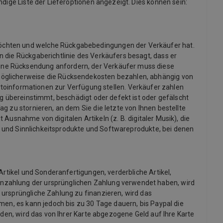
dige Liste der Lieferoptionen angezeigt. Dies können sein:
möchten und welche Rückgabebedingungen der Verkäufer hat.
 die Rückgaberichtlinie des Verkäufers besagt, dass er
ine Rücksendung anfordern, der Verkäufer muss diese
möglicherweise die Rücksendekosten bezahlen, abhängig von
informationen zur Verfügung stellen. Verkäufer zahlen
ng übereinstimmt, beschädigt oder defekt ist oder gefälscht
g zu stornieren, an dem Sie die letzte von Ihnen bestellte
 Ausnahme von digitalen Artikeln (z. B. digitaler Musik), die
x- und Sinnlichkeitsprodukte und Softwareprodukte, bei denen
Artikel und Sonderanfertigungen, verderbliche Artikel,
inzahlung der ursprünglichen Zahlung verwendet haben, wird
 ursprüngliche Zahlung zu finanzieren, wird das
men, es kann jedoch bis zu 30 Tage dauern, bis Paypal die
rden, wird das von Ihrer Karte abgezogene Geld auf Ihre Karte