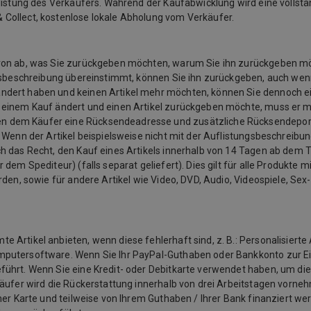
listung des Verkäufers. Während der Kaufabwicklung wird eine vollstän
 Collect, kostenlose lokale Abholung vom Verkäufer.
davon ab, was Sie zurückgeben möchten, warum Sie ihn zurückgeben 
ngsbeschreibung übereinstimmt, können Sie ihn zurückgeben, auch wenn
ändert haben und keinen Artikel mehr möchten, können Sie dennoch e
u einem Kauf ändert und einen Artikel zurückgeben möchte, muss er 
n dem Käufer eine Rücksendeadresse und zusätzliche Rücksendeporto
 Wenn der Artikel beispielsweise nicht mit der Auflistungsbeschreibu
 das Recht, den Kauf eines Artikels innerhalb von 14 Tagen ab dem Ta
em Spediteur) (falls separat geliefert). Dies gilt für alle Produkte mit
rden, sowie für andere Artikel wie Video, DVD, Audio, Videospiele, Se
Artikel anbieten, wenn diese fehlerhaft sind, z. B.: Personalisierte 
mputersoftware. Wenn Sie Ihr PayPal-Guthaben oder Bankkonto zur E
ührt. Wenn Sie eine Kredit- oder Debitkarte verwendet haben, um die
käufer wird die Rückerstattung innerhalb von drei Arbeitstagen vorneh
ner Karte und teilweise von Ihrem Guthaben / Ihrer Bank finanziert we