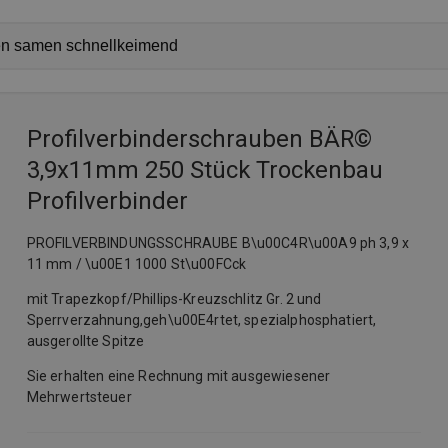
Profilverbinderschrauben BÄR©
3,9x11mm 250 Stück Trockenbau
Profilverbinder
PROFILVERBINDUNGSSCHRAUBE B\u00C4R\u00A9 ph 3,9 x
11 mm / \u00E1 1000 St\u00FCck
mit Trapezkopf/Phillips-Kreuzschlitz Gr. 2 und
Sperrverzahnung,geh\u00E4rtet, spezialphosphatiert,
ausgerollte Spitze
Sie erhalten eine Rechnung mit ausgewiesener
Mehrwertsteuer