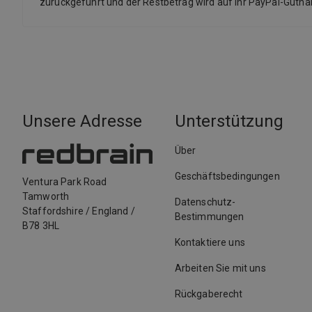
zurückgeführt und der Restbetrag wird auf Ihr PayPal-Guth
Unsere Adresse
Unterstützung
Über
Geschäftsbedingungen
Ventura Park Road
Tamworth
Datenschutz-
Staffordshire
/
England
/
Bestimmungen
B78 3HL
Kontaktiere uns
Arbeiten Sie mit uns
Rückgaberecht