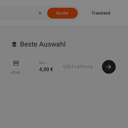
Trendend
Suche
Beste Auswahl
Neu
4,50 €
Lieferung
4,00 €
eBay