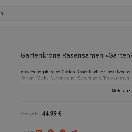
Gartenkrone Rasensamen »Gartenk
Anwendungsbereich: Garten, Rasenflächen • Einsatzbereic
Karton • Marke: Gartenkrone • Serienname: Trockenrasen • S
Keimdauer bis: 14 Tag(e) • Verpackungsmaterial: Pappe • 
• Deutsche Bezeichnung: Rasensamen • Düngung: 2 x im Ja
Mehr anz
°C • Lebenszyklus: mehrjährig • Reichweite / Fläche (max.):
halbschattig • Winterhärte: Ja • Wuchsform: aufrecht • Li
44,99 €
Preis jetzt
: