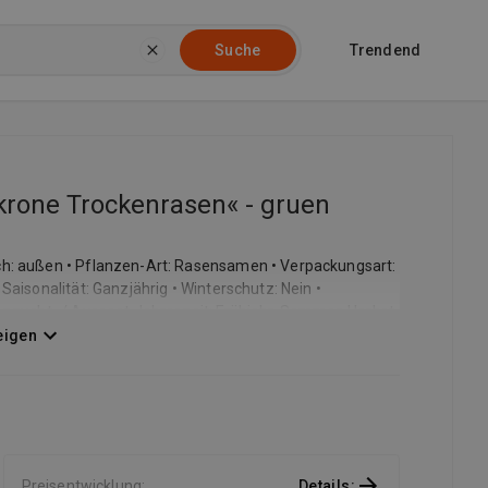
Trendend
Suche
rone Trockenrasen« - gruen
h: außen • Pflanzen-Art: Rasensamen • Verpackungsart:
aisonalität: Ganzjährig • Winterschutz: Nein •
Anzucht- / Aussaat Jahreszeit: Frühjahr, Sommer, Herbst
hr • Keimtemperatur bis: 18 °C • Keimtemperatur von: 10
eigen
 140 m² • Schnittgeeignet: Ja • Standort: sonnig-
eferumfang: 1 Stück
Preisentwicklung
:
Details
: