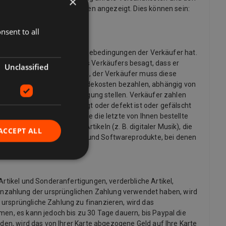
×
dige Liste der Lieferoptionen angezeigt. Dies können sein:
nsent to all
möchten und welche Rückgabebedingungen der Verkäufer hat.
 die Rückgaberichtlinie des Verkäufers besagt, dass er
Unclassified
ine Rücksendung anfordern, der Verkäufer muss diese
möglicherweise die Rücksendekosten bezahlen, abhängig von
informationen zur Verfügung stellen. Verkäufer zahlen
ng übereinstimmt, beschädigt oder defekt ist oder gefälscht
g zu stornieren, an dem Sie die letzte von Ihnen bestellte
 Ausnahme von digitalen Artikeln (z. B. digitaler Musik), die
ACCEPT ALL
x- und Sinnlichkeitsprodukte und Softwareprodukte, bei denen
Artikel und Sonderanfertigungen, verderbliche Artikel,
inzahlung der ursprünglichen Zahlung verwendet haben, wird
 ursprüngliche Zahlung zu finanzieren, wird das
men, es kann jedoch bis zu 30 Tage dauern, bis Paypal die
rden, wird das von Ihrer Karte abgezogene Geld auf Ihre Karte