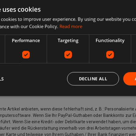
listung des Verkäufers. Während der Kaufabwicklung wird eine vollstän
e uses cookies
 Collect, kostenlose lokale Abholung vom Verkäufer.
 cookies to improve user experience. By using our website you co
ance with our Cookie Policy.
Read more
davon ab, was Sie zurückgeben möchten, warum Sie ihn zurückgeben 
ngsbeschreibung übereinstimmt, können Sie ihn zurückgeben, auch wenn
Performance
Targeting
Functionality
ändert haben und keinen Artikel mehr möchten, können Sie dennoch e
u einem Kauf ändert und einen Artikel zurückgeben möchte, muss er 
n dem Käufer eine Rücksendeadresse und zusätzliche Rücksendeporto
 Wenn der Artikel beispielsweise nicht mit der Auflistungsbeschreibu
 das Recht, den Kauf eines Artikels innerhalb von 14 Tagen ab dem Ta
em Spediteur) (falls separat geliefert). Dies gilt für alle Produkte mit
LS
DECLINE ALL
rden, sowie für andere Artikel wie Video, DVD, Audio, Videospiele, Se
Artikel anbieten, wenn diese fehlerhaft sind, z. B.: Personalisierte 
mputersoftware. Wenn Sie Ihr PayPal-Guthaben oder Bankkonto zur E
ührt. Wenn Sie eine Kredit- oder Debitkarte verwendet haben, um die
käufer wird die Rückerstattung innerhalb von drei Arbeitstagen vorneh
ner Karte und teilweise von Ihrem Guthaben / Ihrer Bank finanziert we