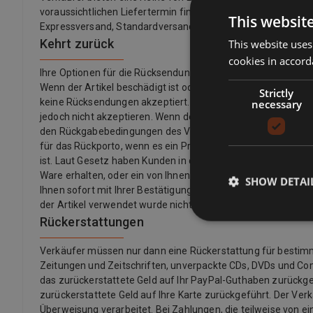
voraussichtlichen Liefertermin finden Sie immer in einer Auf
This websit
Expressversand, Standardversand, Economy-Versand, Click &
Kehrt zurück
This website uses
cookies in accord
Ihre Optionen für die Rücksendung eines Artikels hängen 
Wenn der Artikel beschädigt ist oder nicht mit der Auflistu
Strictly
keine Rücksendungen akzeptiert. Wenn Sie Ihre Meinung ge
necessary
jedoch nicht akzeptieren. Wenn der Käufer seine Meinung z
den Rückgabebedingungen des Verkäufers. Verkäufer könne
für das Rückporto, wenn es ein Problem mit dem Artikel gibt.
ist. Laut Gesetz haben Kunden in der Europäischen Union auch
Ware erhalten, oder ein von Ihnen angegebener Dritter (außer d
SHOW DETAI
Ihnen sofort mit Ihrer Bestätigung zur Verfügung gestellt we
der Artikel verwendet wurde nicht versiegelt.
Rückerstattungen
Verkäufer müssen nur dann eine Rückerstattung für bestimmte 
Zeitungen und Zeitschriften, unverpackte CDs, DVDs und Co
das zurückerstattete Geld auf Ihr PayPal-Guthaben zurückgef
zurückerstattete Geld auf Ihre Karte zurückgeführt. Der Ver
Überweisung verarbeitet. Bei Zahlungen, die teilweise von ei