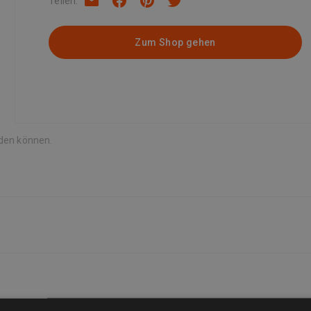
Teilen
:
Zum Shop gehen
rden können.
Sie die für Sie am besten geeignete auswählen können. Viele Verkäufe