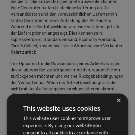
Sie die für Sie am besten geeignete auswählen können.
Viele Verkäufer bieten kostenlose Lieferung an. Die
Versandkosten und den voraussichtlichen Liefertermin
finden Sie immer in einer Auflistung des Verkäufers.
Während der Kaufabwicklung wird eine vollständige Liste
der Lieferoptionen angezeigt. Dies können sein:
Expressversand, Standardversand, Economy-Versand,
Click & Collect, kostenlose lokale Abholung vom Verkäufer.
Kehrt zurück
Ihre Optionen für die Rücksendung eines Artikels hängen
davon ab, was Sie zurückgeben möchten, warum Sie ihn
zurückgeben möchten und welche Rückgabebedingungen
der Verkäufer hat. Wenn der Artikel beschädigt ist oder
nicht mit der Auflistungsbeschreibung übereinstimmt,
können Sie ihn zurückgeben, auch wenn die
×
Rückgaberichtlinie des Verkäufers besagt, dass er keine
This website uses cookies
Rücksendungen akzeptiert. Wenn Sie Ihre Meinung
geändert haben und keinen Artikel mehr möchten, können
This website uses cookies to improve user
Sie dennoch eine Rücksendung anfordern, der Verkäufer
experience. By using our website you
muss diese jedoch nicht akzeptieren. Wenn der Käufer
consent to all cookies in accordance with
seine Meinung zu einem Kauf ändert und einen Artikel