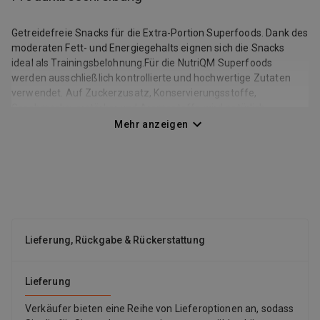
Getreidefreie Snacks für die Extra-Portion Superfoods. Dank des
moderaten Fett- und Energiegehalts eignen sich die Snacks
ideal als Trainingsbelohnung.Für die NutriQM Superfoods
werden ausschließlich kontrollierte und hochwertige Zutaten
verwendet. Auf Zuckerzusatz, Konservierungsstoffe,
Geschmacksverstärker und Aromastoffe wird natürlich
verzichtet.Ohne Soja oder andere Getreidearten – Made in
Mehr anzeigen
Germany!
Lieferung, Rückgabe & Rückerstattung
Lieferung
Verkäufer bieten eine Reihe von Lieferoptionen an, sodass