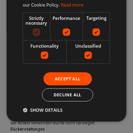
our Cookie Policy.
Read more
zurückgeben möchte, muss er möglicherweise die
Rücksendekosten bezahlen, abhängig von den
Rückgabebedingungen des Verkäufers. Verkäufer können
Strictly
Performance
Targeting
necessary
dem Käufer eine Rücksendeadresse und zusätzliche
Rücksendeportoinformationen zur Verfügung stellen.
Verkäufer zahlen für das Rückporto, wenn es ein Problem
mit dem Artikel gibt. Wenn der Artikel beispielsweise nicht
Functionality
Unclassified
mit der Auflistungsbeschreibung übereinstimmt,
beschädigt oder defekt ist oder gefälscht ist. Laut Gesetz
haben Kunden in der Europäischen Union auch das Recht,
den Kauf eines Artikels innerhalb von 14 Tagen ab dem
Tag zu stornieren, an dem Sie die letzte von Ihnen
ACCEPT ALL
bestellte Ware erhalten, oder ein von Ihnen angegebener
Dritter (außer dem Spediteur) (falls separat geliefert).
Dies gilt für alle Produkte mit Ausnahme von digitalen
DECLINE ALL
Artikeln (z. B. digitaler Musik), die Ihnen sofort mit Ihrer
Bestätigung zur Verfügung gestellt werden, sowie für
SHOW DETAILS
andere Artikel wie Video, DVD, Audio, Videospiele, Sex- und
Sinnlichkeitsprodukte und Softwareprodukte, bei denen
der Artikel verwendet wurde nicht versiegelt.
Rückerstattungen