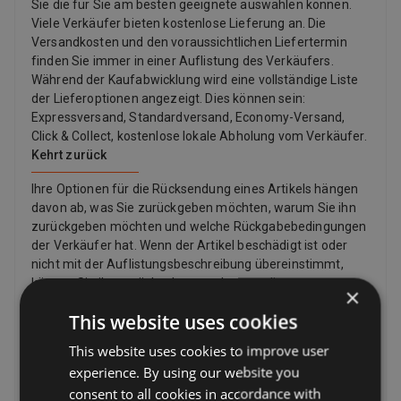
Sie die für Sie am besten geeignete auswählen können.
Viele Verkäufer bieten kostenlose Lieferung an. Die
Versandkosten und den voraussichtlichen Liefertermin
finden Sie immer in einer Auflistung des Verkäufers.
Während der Kaufabwicklung wird eine vollständige Liste
der Lieferoptionen angezeigt. Dies können sein:
Expressversand, Standardversand, Economy-Versand,
Click & Collect, kostenlose lokale Abholung vom Verkäufer.
Kehrt zurück
Ihre Optionen für die Rücksendung eines Artikels hängen
davon ab, was Sie zurückgeben möchten, warum Sie ihn
zurückgeben möchten und welche Rückgabebedingungen
der Verkäufer hat. Wenn der Artikel beschädigt ist oder
nicht mit der Auflistungsbeschreibung übereinstimmt,
können Sie ihn zurückgeben, auch wenn die
×
Rückgaberichtlinie des Verkäufers besagt, dass er keine
This website uses cookies
Rücksendungen akzeptiert. Wenn Sie Ihre Meinung
geändert haben und keinen Artikel mehr möchten, können
This website uses cookies to improve user
Sie dennoch eine Rücksendung anfordern, der Verkäufer
experience. By using our website you
muss diese jedoch nicht akzeptieren. Wenn der Käufer
consent to all cookies in accordance with
seine Meinung zu einem Kauf ändert und einen Artikel