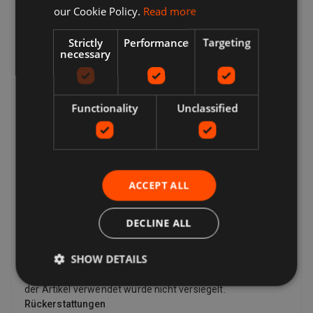
our Cookie Policy.
Read more
zurückgeben möchte, muss er möglicherweise die
Rücksendekosten bezahlen, abhängig von den
Rückgabebedingungen des Verkäufers. Verkäufer können
Strictly
Performance
Targeting
necessary
dem Käufer eine Rücksendeadresse und zusätzliche
Rücksendeportoinformationen zur Verfügung stellen.
Verkäufer zahlen für das Rückporto, wenn es ein Problem
mit dem Artikel gibt. Wenn der Artikel beispielsweise nicht
Functionality
Unclassified
mit der Auflistungsbeschreibung übereinstimmt,
beschädigt oder defekt ist oder gefälscht ist. Laut Gesetz
haben Kunden in der Europäischen Union auch das Recht,
den Kauf eines Artikels innerhalb von 14 Tagen ab dem
Tag zu stornieren, an dem Sie die letzte von Ihnen
ACCEPT ALL
bestellte Ware erhalten, oder ein von Ihnen angegebener
Dritter (außer dem Spediteur) (falls separat geliefert).
Dies gilt für alle Produkte mit Ausnahme von digitalen
DECLINE ALL
Artikeln (z. B. digitaler Musik), die Ihnen sofort mit Ihrer
Bestätigung zur Verfügung gestellt werden, sowie für
SHOW DETAILS
andere Artikel wie Video, DVD, Audio, Videospiele, Sex- und
Sinnlichkeitsprodukte und Softwareprodukte, bei denen
der Artikel verwendet wurde nicht versiegelt.
Rückerstattungen