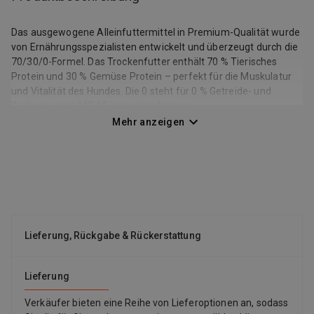
Das ausgewogene Alleinfuttermittel in Premium-Qualität wurde
von Ernährungsspezialisten entwickelt und überzeugt durch die
70/30/0-Formel. Das Trockenfutter enthält 70 % Tierisches
Protein und 30 % Gemüse Protein – perfekt für die Muskulatur
und Vitalität des Hundes. Die 0 steht für 0 % Getreide- und
Zuckerzusatz. M!EAT ist zudem frei von
Geschmacksverstärkern, Konservierungs- und Aromastoffen –
Mehr anzeigen
ideal für sensible Hunde.
Lieferung, Rückgabe & Rückerstattung
Lieferung
Verkäufer bieten eine Reihe von Lieferoptionen an, sodass