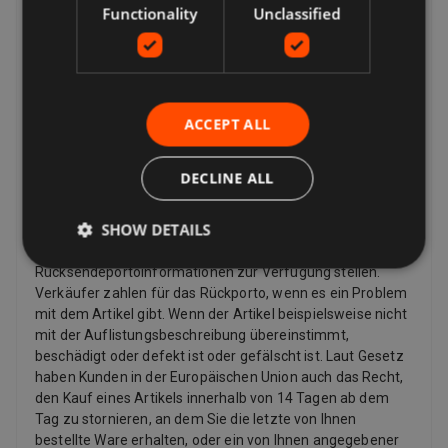
Functionality
Unclassified
nicht mit der Auflistungsbeschreibung übereinstimmt,
können Sie ihn zurückgeben, auch wenn die
Rückgaberichtlinie des Verkäufers besagt, dass er keine
Rücksendungen akzeptiert. Wenn Sie Ihre Meinung
geändert haben und keinen Artikel mehr möchten, können
ACCEPT ALL
Sie dennoch eine Rücksendung anfordern, der Verkäufer
muss diese jedoch nicht akzeptieren. Wenn der Käufer
seine Meinung zu einem Kauf ändert und einen Artikel
DECLINE ALL
zurückgeben möchte, muss er möglicherweise die
Rücksendekosten bezahlen, abhängig von den
SHOW DETAILS
Rückgabebedingungen des Verkäufers. Verkäufer können
dem Käufer eine Rücksendeadresse und zusätzliche
Rücksendeportoinformationen zur Verfügung stellen.
Verkäufer zahlen für das Rückporto, wenn es ein Problem
mit dem Artikel gibt. Wenn der Artikel beispielsweise nicht
mit der Auflistungsbeschreibung übereinstimmt,
beschädigt oder defekt ist oder gefälscht ist. Laut Gesetz
haben Kunden in der Europäischen Union auch das Recht,
den Kauf eines Artikels innerhalb von 14 Tagen ab dem
Tag zu stornieren, an dem Sie die letzte von Ihnen
bestellte Ware erhalten, oder ein von Ihnen angegebener