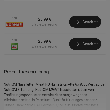
Neu
20,99 €
Geschäft
5,95 €
Lieferung
Neu
20,99 €
Geschäft
2,99 €
Lieferung
Produktbeschreibung
NutriQM Nassfutter M!eat HU Huhn & Karotte 6x 800gVertrau der
NutriQM Erfahrung: NutriQM M!EAT Nassfutter ist ein von
Ernährungsspezialisten entwickeltes ausgewogenes
Alleinfuttermittel in Premium- Qualität für ausgewachsene
Hunde. Dank der M!EAT Formel 93/7/0 für Hundefutter nass