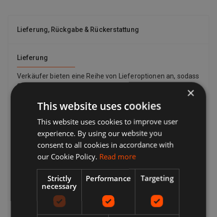
Lieferung, Rückgabe & Rückerstattung
Lieferung
Verkäufer bieten eine Reihe von Lieferoptionen an, sodass
Sie die für Sie am besten geeignete auswählen können.
×
Viele Verkäufer bieten kostenlose Lieferung an. Die
This website uses cookies
Versandkosten und den voraussichtlichen Liefertermin
finden Sie immer in einer Auflistung des Verkäufers.
This website uses cookies to improve user
Während der Kaufabwicklung wird eine vollständige Liste
experience. By using our website you
der Lieferoptionen angezeigt. Dies können sein:
consent to all cookies in accordance with
Expressversand, Standardversand, Economy-Versand,
our Cookie Policy.
Read more
Click & Collect, kostenlose lokale Abholung vom Verkäufer.
Kehrt zurück
Strictly
Performance
Targeting
necessary
Ihre Optionen für die Rücksendung eines Artikels hängen
davon ab, was Sie zurückgeben möchten, warum Sie ihn
zurückgeben möchten und welche Rückgabebedingungen
der Verkäufer hat. Wenn der Artikel beschädigt ist oder