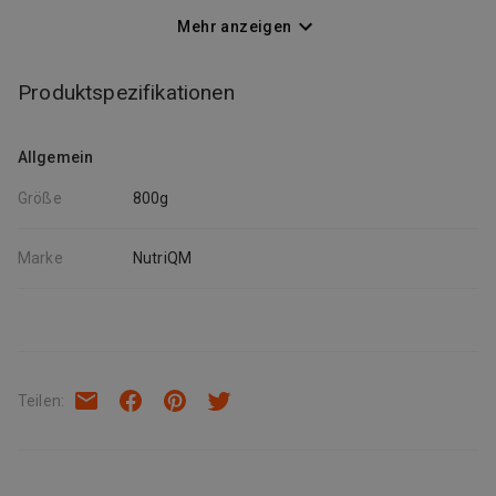
liefert jede Sorte alles, was dein Hund braucht: 93% Fleisch,
Innereien und Fleisch-Brühe, 7% Gemüse und wertvolle Zutaten,
Mehr anzeigen
0% Getreide-und Zuckerzusatz
Produktspezifikationen
Allgemein
Größe
800g
Marke
NutriQM
Teilen
: