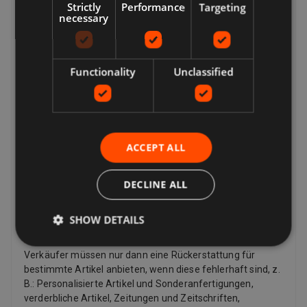
Strictly
Performance
Targeting
Verkäufer zahlen für das Rückporto, wenn es ein Problem
necessary
mit dem Artikel gibt. Wenn der Artikel beispielsweise nicht
mit der Auflistungsbeschreibung übereinstimmt,
beschädigt oder defekt ist oder gefälscht ist. Laut Gesetz
Functionality
Unclassified
haben Kunden in der Europäischen Union auch das Recht,
den Kauf eines Artikels innerhalb von 14 Tagen ab dem
Tag zu stornieren, an dem Sie die letzte von Ihnen
bestellte Ware erhalten, oder ein von Ihnen angegebener
Dritter (außer dem Spediteur) (falls separat geliefert).
Dies gilt für alle Produkte mit Ausnahme von digitalen
ACCEPT ALL
Artikeln (z. B. digitaler Musik), die Ihnen sofort mit Ihrer
Bestätigung zur Verfügung gestellt werden, sowie für
DECLINE ALL
andere Artikel wie Video, DVD, Audio, Videospiele, Sex- und
Sinnlichkeitsprodukte und Softwareprodukte, bei denen
der Artikel verwendet wurde nicht versiegelt.
SHOW DETAILS
Rückerstattungen
Verkäufer müssen nur dann eine Rückerstattung für
bestimmte Artikel anbieten, wenn diese fehlerhaft sind, z.
B.: Personalisierte Artikel und Sonderanfertigungen,
verderbliche Artikel, Zeitungen und Zeitschriften,