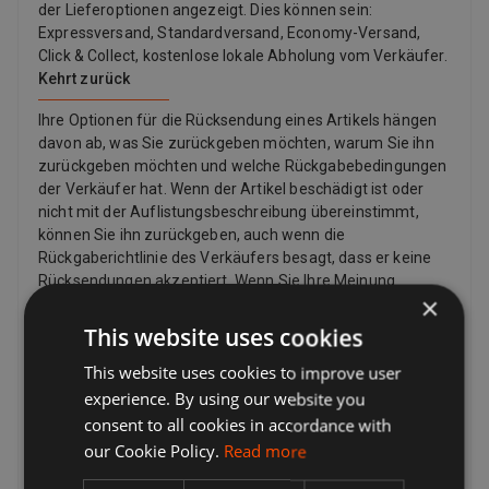
der Lieferoptionen angezeigt. Dies können sein:
Expressversand, Standardversand, Economy-Versand,
Click & Collect, kostenlose lokale Abholung vom Verkäufer.
Kehrt zurück
Ihre Optionen für die Rücksendung eines Artikels hängen
davon ab, was Sie zurückgeben möchten, warum Sie ihn
zurückgeben möchten und welche Rückgabebedingungen
der Verkäufer hat. Wenn der Artikel beschädigt ist oder
nicht mit der Auflistungsbeschreibung übereinstimmt,
können Sie ihn zurückgeben, auch wenn die
Rückgaberichtlinie des Verkäufers besagt, dass er keine
Rücksendungen akzeptiert. Wenn Sie Ihre Meinung
×
geändert haben und keinen Artikel mehr möchten, können
Sie dennoch eine Rücksendung anfordern, der Verkäufer
This website uses cookies
muss diese jedoch nicht akzeptieren. Wenn der Käufer
This website uses cookies to improve user
seine Meinung zu einem Kauf ändert und einen Artikel
zurückgeben möchte, muss er möglicherweise die
experience. By using our website you
Rücksendekosten bezahlen, abhängig von den
consent to all cookies in accordance with
Rückgabebedingungen des Verkäufers. Verkäufer können
our Cookie Policy.
Read more
dem Käufer eine Rücksendeadresse und zusätzliche
Rücksendeportoinformationen zur Verfügung stellen.