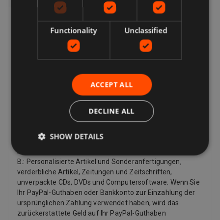
haben Kunden in der Europäischen Union auch das Recht,
den Kauf eines Artikels innerhalb von 14 Tagen ab dem
Functionality
Unclassified
Tag zu stornieren, an dem Sie die letzte von Ihnen
bestellte Ware erhalten, oder ein von Ihnen angegebener
Dritter (außer dem Spediteur) (falls separat geliefert).
Dies gilt für alle Produkte mit Ausnahme von digitalen
Artikeln (z. B. digitaler Musik), die Ihnen sofort mit Ihrer
Bestätigung zur Verfügung gestellt werden, sowie für
ACCEPT ALL
andere Artikel wie Video, DVD, Audio, Videospiele, Sex- und
Sinnlichkeitsprodukte und Softwareprodukte, bei denen
DECLINE ALL
der Artikel verwendet wurde nicht versiegelt.
Rückerstattungen
SHOW DETAILS
Verkäufer müssen nur dann eine Rückerstattung für
bestimmte Artikel anbieten, wenn diese fehlerhaft sind, z.
B.: Personalisierte Artikel und Sonderanfertigungen,
verderbliche Artikel, Zeitungen und Zeitschriften,
unverpackte CDs, DVDs und Computersoftware. Wenn Sie
Ihr PayPal-Guthaben oder Bankkonto zur Einzahlung der
ursprünglichen Zahlung verwendet haben, wird das
zurückerstattete Geld auf Ihr PayPal-Guthaben