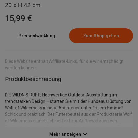
20 x H 42 cm
15,99 €
Preisentwicklung
Zum Shop gehen
Diese Website enthält Affiliate-Links, für die wir entschädigt
werden können.
Produktbeschreibung
DIE WILDNIS RUFT: Hochwertige Outdoor-Ausstattung im
trendstarken Design – starten Sie mit der Hundeausrüstung von
Wolf of Wilderness in neue Abenteuer unter freiem Himmel!
Schick und praktisch: Der Futterbeutel aus der Produktserie Wolf
of Wilderness eignet sich perfekt zur Aufbewahrung von
Trockenfutter, wenn Sie mit Ihrem Hund unterwegs sind. Der
Futter-Container besteht aus einem strapazierfähigen
Mehr anzeigen