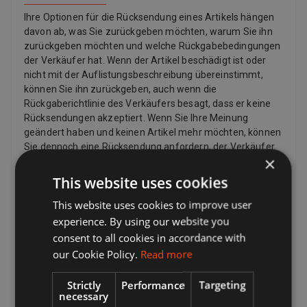
10 Liter Trockenfutter Zusätzliche Außentasche: aus
dehnbarem Mesh-Gewebe, Platz für weitere Utensilien Weite
Ihre Optionen für die Rücksendung eines Artikels hängen
Einfüll-Öffnung: erleichtert das Befüllen Seitlicher Griff: zum
davon ab, was Sie zurückgeben möchten, warum Sie ihn
bequemen Ausschütten Attraktives Design: mit dekorativem
zurückgeben möchten und welche Rückgabebedingungen
„Wolf of Wilderness“-Logo Pflegeleicht: Futterbeutel bei 30°C
der Verkäufer hat. Wenn der Artikel beschädigt ist oder
maschinenwaschbar Farbe: petrol Material: 100% Polyester
nicht mit der Auflistungsbeschreibung übereinstimmt,
Gesamtmaße: ca. L 22 x B 20 x H 42 cm Weitere Wolf of
können Sie ihn zurückgeben, auch wenn die
Wilderness Outdoor-Accessories für Ihren Hund finden Sie unter
Rückgaberichtlinie des Verkäufers besagt, dass er keine
folgendem Link: Wolf of Wilderness Accessoires Zubehör
Rücksendungen akzeptiert. Wenn Sie Ihre Meinung
Probieren Sie passend dazu die Premium-Hundenahrung von
geändert haben und keinen Artikel mehr möchten, können
Wolf of Wilderness: Die Zutaten sind der natürlichen Ernährung
Sie dennoch eine Rücksendung anfordern, der Verkäufer
des Wolfes in der Wildnis nachempfunden. Der hohe Anteil an
×
muss diese jedoch nicht akzeptieren. Wenn der Käufer
frischem Fleisch, die getreidefreie Rezeptur und die
seine Meinung zu einem Kauf ändert und einen Artikel
This website uses cookies
Verfeinerung mit Waldbeeren, Wurzeln und Wildkräutern bieten
zurückgeben möchte, muss er möglicherweise die
Ihrem Hund einen ausgewogenen und artgerechten Speiseplan,
This website uses cookies to improve user
Rücksendekosten bezahlen, abhängig von den
der dem Instinkt des Wolfes folgt. Wolf of Wilderness
Rückgabebedingungen des Verkäufers. Verkäufer können
experience. By using our website you
Trockenfutter Wolf of Wilderness Nassfutter Wolf of Wilderness
dem Käufer eine Rücksendeadresse und zusätzliche
consent to all cookies in accordance with
Snacks Free returns and free shipping available.
Rücksendeportoinformationen zur Verfügung stellen.
our Cookie Policy.
Read more
Verkäufer zahlen für das Rückporto, wenn es ein Problem
mit dem Artikel gibt. Wenn der Artikel beispielsweise nicht
Strictly
Performance
Targeting
mit der Auflistungsbeschreibung übereinstimmt,
necessary
beschädigt oder defekt ist oder gefälscht ist. Laut Gesetz