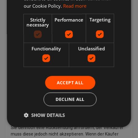
our Cookie Policy.
Read more
Sie die für Sie am besten geeignete auswählen können.
Viele Verkäufer bieten kostenlose Lieferung an. Die
Versandkosten und den voraussichtlichen Liefertermin
Strictly
Performance
Targeting
necessary
finden Sie immer in einer Auflistung des Verkäufers.
Während der Kaufabwicklung wird eine vollständige Liste
der Lieferoptionen angezeigt. Dies können sein:
Expressversand, Standardversand, Economy-Versand,
Functionality
Unclassified
Click & Collect, kostenlose lokale Abholung vom Verkäufer.
Kehrt zurück
Ihre Optionen für die Rücksendung eines Artikels hängen
davon ab, was Sie zurückgeben möchten, warum Sie ihn
ACCEPT ALL
zurückgeben möchten und welche Rückgabebedingungen
der Verkäufer hat. Wenn der Artikel beschädigt ist oder
nicht mit der Auflistungsbeschreibung übereinstimmt,
DECLINE ALL
können Sie ihn zurückgeben, auch wenn die
Rückgaberichtlinie des Verkäufers besagt, dass er keine
SHOW DETAILS
Rücksendungen akzeptiert. Wenn Sie Ihre Meinung
geändert haben und keinen Artikel mehr möchten, können
Sie dennoch eine Rücksendung anfordern, der Verkäufer
muss diese jedoch nicht akzeptieren. Wenn der Käufer