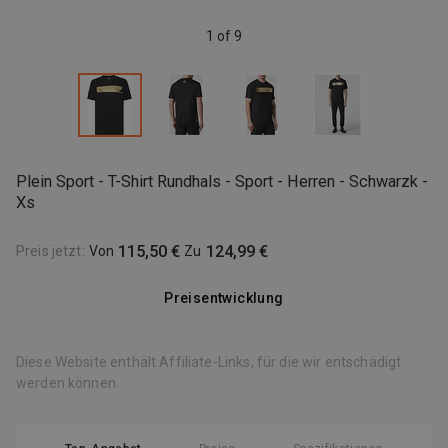
1 of 9
Plein Sport - T-Shirt Rundhals - Sport - Herren - Schwarzk -
Xs
115,50 €
124,99 €
Preis jetzt
:
Von
Zu
Preisentwicklung
Diese Website enthält Affiliate-Links, für die wir entschädigt
werden können.