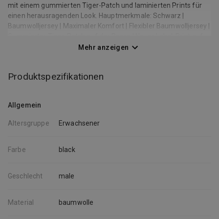
mit einem gummierten Tiger-Patch und laminierten Prints für
einen herausragenden Look. Hauptmerkmale: Schwarz |
Baumwolljersey | Maximaler Komfort | Flexibler Baumwolljersey |
Gummierter Tiger-Patch auf der Passe | Neuer Label-Print auf
der rechten Seite | Zwei-Nadel-Stichsäume | Rundhalsausschnitt
Mehr anzeigen
| Rippstrick-Ausschnitt | Laminierte Print-Designs |
Zusammensetzung & Pflege: 100 % Baumwolle |
Produktspezifikationen
Herstellerangaben beachten.
Allgemein
Altersgruppe
Erwachsener
Farbe
black
Geschlecht
male
Material
baumwolle