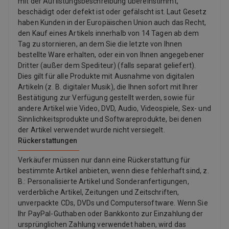
mit der Auflistungsbeschreibung übereinstimmt,
beschädigt oder defekt ist oder gefälscht ist. Laut Gesetz
haben Kunden in der Europäischen Union auch das Recht,
den Kauf eines Artikels innerhalb von 14 Tagen ab dem
Tag zu stornieren, an dem Sie die letzte von Ihnen
bestellte Ware erhalten, oder ein von Ihnen angegebener
Dritter (außer dem Spediteur) (falls separat geliefert).
Dies gilt für alle Produkte mit Ausnahme von digitalen
Artikeln (z. B. digitaler Musik), die Ihnen sofort mit Ihrer
Bestätigung zur Verfügung gestellt werden, sowie für
andere Artikel wie Video, DVD, Audio, Videospiele, Sex- und
Sinnlichkeitsprodukte und Softwareprodukte, bei denen
der Artikel verwendet wurde nicht versiegelt.
Rückerstattungen
Verkäufer müssen nur dann eine Rückerstattung für
bestimmte Artikel anbieten, wenn diese fehlerhaft sind, z.
B.: Personalisierte Artikel und Sonderanfertigungen,
verderbliche Artikel, Zeitungen und Zeitschriften,
unverpackte CDs, DVDs und Computersoftware. Wenn Sie
Ihr PayPal-Guthaben oder Bankkonto zur Einzahlung der
ursprünglichen Zahlung verwendet haben, wird das