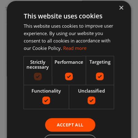
×
Teilen
:
This website uses cookies
This website uses cookies to improve user
experience. By using our website you
consent to all cookies in accordance with
our Cookie Policy.
Read more
Lieferung, Rückgabe & Rückerstattung
Strictly
Performance
Targeting
necessary
Lieferung
Verkäufer bieten eine Reihe von Lieferoptionen an, sodass
Functionality
Unclassified
Sie die für Sie am besten geeignete auswählen können.
Viele Verkäufer bieten kostenlose Lieferung an. Die
Versandkosten und den voraussichtlichen Liefertermin
finden Sie immer in einer Auflistung des Verkäufers.
Während der Kaufabwicklung wird eine vollständige Liste
der Lieferoptionen angezeigt. Dies können sein:
ACCEPT ALL
Expressversand, Standardversand, Economy-Versand,
Click & Collect, kostenlose lokale Abholung vom Verkäufer.