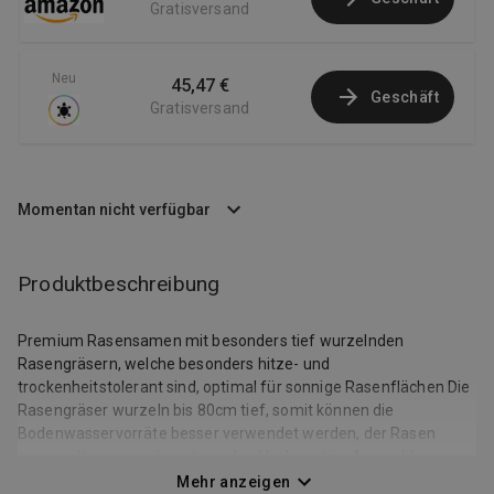
Gratisversand
Neu
45,47 €
Geschäft
Gratisversand
Momentan nicht verfügbar
Produktbeschreibung
Premium Rasensamen mit besonders tief wurzelnden
Rasengräsern, welche besonders hitze- und
trockenheitstolerant sind, optimal für sonnige Rasenflächen Die
Rasengräser wurzeln bis 80cm tief, somit können die
Bodenwasservorräte besser verwendet werden, der Rasen
muss seltener gewässert werden Hochwertige Auswahl an
Rasensorten, die etwas länger für die Keimung benötigen,
Mehr anzeigen