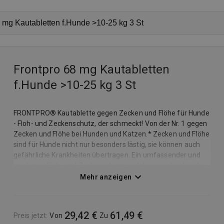
Frontpro 68 mg Kautabletten
f.Hunde >10-25 kg 3 St
FRONTPRO® Kautablette gegen Zecken und Flöhe für Hunde
- Floh- und Zeckenschutz, der schmeckt! Von der Nr. 1 gegen
Zecken und Flöhe bei Hunden und Katzen.* Zecken und Flöhe
sind für Hunde nicht nur besonders lästig, sie können auch
gefährliche Krankheiten übertragen. Ein umfassender und
moderner Floh- und Zeckenschutz ist daher unerlässlich. In
innovativer Tablettenform schützt FRONTPRO® Hunde von
Mehr anzeigen
zwei bis 50 kg zuverlässig vor Parasiten wie Zecken und
Flöhen. Das Floh- und Zeckenmittel ist einfach zu
verabreichen, bietet einen schnellen und effektiven Schutz
29,42 €
61,49 €
Preis jetzt
:
Von
Zu
und wirkt bis zu einen Monat lang gegen Parasiten.