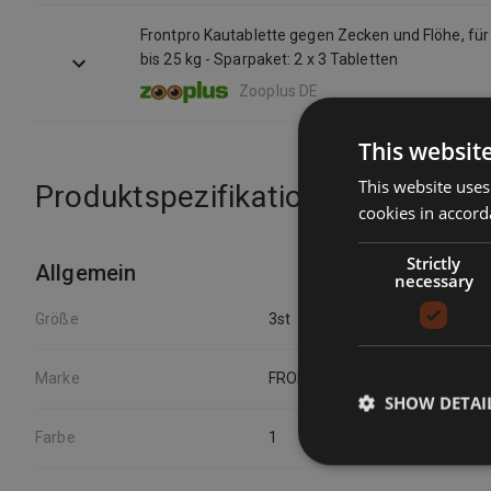
Frontpro Kautablette gegen Zecken und Flöhe, fü
bis 25 kg - Sparpaket: 2 x 3 Tabletten
Zooplus DE
This websit
This website uses
Produktspezifikationen
cookies in accord
Strictly
Allgemein
necessary
Größe
3st
Marke
FRONTPRO
SHOW DETAI
Farbe
1