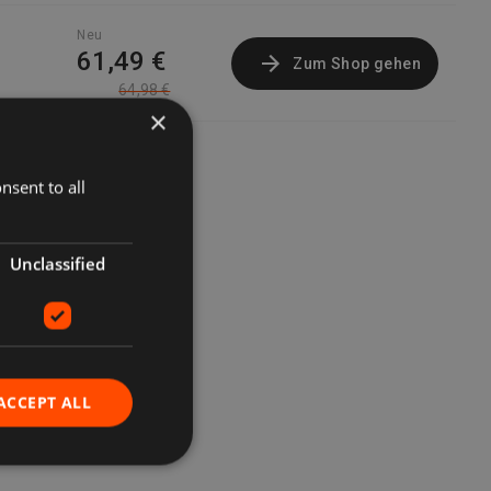
Neu
61,49 €
Zum Shop gehen
64,98 €
×
nsent to all
Unclassified
ACCEPT ALL