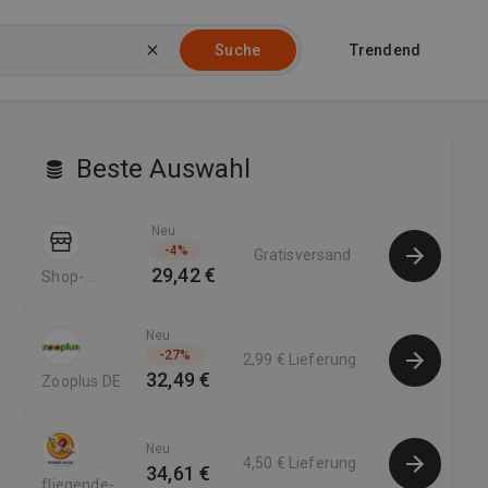
Trendend
Suche
Beste Auswahl
Neu
-
4
%
Gratisversand
29,42 €
Shop-
Apotheke DE
Neu
-
27
%
2,99 €
Lieferung
32,49 €
Zooplus DE
Neu
4,50 €
Lieferung
34,61 €
fliegende-