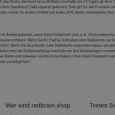
von kurzer Dauer. ** Üblicherweise mild. Pharmazeutisches
 das Recht, den Kauf eines Artikels innerhalb von 14 Tagen ab dem Ta
Unternehmen: Boehringer Ingelheim Vetmedica GmbH,
em Spediteur) (falls separat geliefert). Dies gilt für alle Produkte mit
55216 Ingelheim/Rhein 01/2024
rden, sowie für andere Artikel wie Video, DVD, Audio, Videospiele, Se
Artikel anbieten, wenn diese fehlerhaft sind, z. B.: Personalisierte 
mputersoftware. Wenn Sie Ihr PayPal-Guthaben oder Bankkonto zur E
ührt. Wenn Sie eine Kredit- oder Debitkarte verwendet haben, um die
käufer wird die Rückerstattung innerhalb von drei Arbeitstagen vorneh
ner Karte und teilweise von Ihrem Guthaben / Ihrer Bank finanziert we
aben zurückgeführt.
Wer sind redbrain.shop
Treten Si