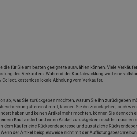
Anwendungsgebiete: Zur Behandlung eines Flohbefalls
(Ctenocephalides felis und C. canis) bei Hunden. Eine
Behandlung bewirkt eine sofortige und anhaltende
Flohabtötung für 5 Wochen. Zur Behandlung eines
Zeckenbefalls bei Hunden (Dermacentor reticulatus, Ixodes
ricinus, Ixodes hexagonus, Rhipicephalus sanguineus). Eine
Behandlung bewirkt eine sofortige und anhaltende
Zeckenabtötung für einen Monat. Flöhe und Zecken müssen
am Wirtstier anheften und mit der Nahrungsaufnahme
beginnen, um dem Wirkstoff ausgesetzt zu werden.
Gegenanzeigen: Nicht anwenden bei bekannter
Sie die für Sie am besten geeignete auswählen können. Viele Verkäufe
Überempfindlichkeit gegenüber dem Wirkstoff oder einem
listung des Verkäufers. Während der Kaufabwicklung wird eine vollstän
der sonstigen Bestandteile. Nebenwirkungen: Sehr selten (<1
 Collect, kostenlose lokale Abholung vom Verkäufer.
Tier/10 000 behandelte Tiere, einschließlich
Einzelfallberichte): Neurologische Störungen: Krämpfe*,
Ataxie* (Koordinationsstörung) und Muskelzittern*.
davon ab, was Sie zurückgeben möchten, warum Sie ihn zurückgeben 
Störungen von Haut und Anhangsgebilden*: Pruritus
ngsbeschreibung übereinstimmt, können Sie ihn zurückgeben, auch wenn
(Juckreiz) Systemische Störungen*: Lethargie (verminderte
ändert haben und keinen Artikel mehr möchten, können Sie dennoch e
Aktivität), Anorexie (Appetitverlust). Störungen des
u einem Kauf ändert und einen Artikel zurückgeben möchte, muss er 
Verdauungstraktes**: Erbrechen*, Durchfall*. * Die meisten
n dem Käufer eine Rücksendeadresse und zusätzliche Rücksendeporto
gemeldeten Nebenwirkungen waren selbstlimitierend und
 Wenn der Artikel beispielsweise nicht mit der Auflistungsbeschreibu