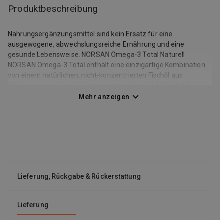
Produktbeschreibung
Nahrungsergänzungsmittel sind kein Ersatz für eine
ausgewogene, abwechslungsreiche Ernährung und eine
gesunde Lebensweise. NORSAN Omega-3 Total Naturell
NORSAN Omega-3 Total enthält eine einzigartige Kombination
von einem natürlichen, nicht-konzentrierten Fischöl aus
Wildfang sowie einem kaltgepressten Olivenöl. NORSAN Fischöl
wird in Norwegen produziert. Die empfohlene Tagesdosis von 8
Mehr anzeigen
ml (1 Esslöffel) beinhaltet 5,3 Gramm Fischöl und 1,8 Gramm
Olivenöl. • 2.000 mg Omega-3 pro Tagesdosierung (8 ml/1 EL) •
Reich an EPA und DHA • Natürliches Fischöl aus nachhaltigem
Wildfang (Friend of the Sea zertifziert) • Angenehmer
Geschmack • Von Schwermetallen, Schadstoffen und PCBs
gereinigt • Biologisches Olivenöl als Antioxidans • 800 IE Vitamin
D • Hochdosiert – kein Konzentrat Natürliches Fischöl besteht
Lieferung, Rückgabe & Rückerstattung
aus einem Fettsäure-Komplex von über 50 Fettsäuren, der einen
ähnlich positiven Effekt wie Fischkonsum hat. Das Öl sollte
möglichst frisch sein. Geruch und Geschmack sind gute
Lieferung
Indikatoren für die Qualität – wie bei jedem anderen
Nahrungsmittel auch. Mit NORSAN Öl können Sie die Frische im