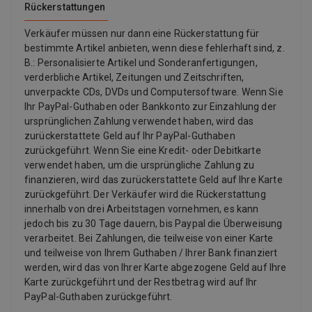
aufbewahrt werden. Bitte beachten Sie, dass bei Temperaturen
Rückerstattungen
unter 4 Grad Celsius Kristalle entstehen können. Diese lösen sich
bei Raumtemperatur nach einigen Minuten wieder auf. Es wird
Verkäufer müssen nur dann eine Rückerstattung für
empfohlen, vor dem Verzehr die Flasche kurz zu schütteln. Das
bestimmte Artikel anbieten, wenn diese fehlerhaft sind, z.
Produkt sollte unzugänglich für kleine Kinder aufbewahrt
B.: Personalisierte Artikel und Sonderanfertigungen,
werden. Nettofüllmenge:3 x 200 ml FlüssigkeitHerstellerdaten:
verderbliche Artikel, Zeitungen und Zeitschriften,
San Omega GmbH Gubener Str. 4710243 Berlin
unverpackte CDs, DVDs und Computersoftware. Wenn Sie
Ihr PayPal-Guthaben oder Bankkonto zur Einzahlung der
ursprünglichen Zahlung verwendet haben, wird das
zurückerstattete Geld auf Ihr PayPal-Guthaben
zurückgeführt. Wenn Sie eine Kredit- oder Debitkarte
verwendet haben, um die ursprüngliche Zahlung zu
finanzieren, wird das zurückerstattete Geld auf Ihre Karte
zurückgeführt. Der Verkäufer wird die Rückerstattung
innerhalb von drei Arbeitstagen vornehmen, es kann
jedoch bis zu 30 Tage dauern, bis Paypal die Überweisung
verarbeitet. Bei Zahlungen, die teilweise von einer Karte
und teilweise von Ihrem Guthaben / Ihrer Bank finanziert
werden, wird das von Ihrer Karte abgezogene Geld auf Ihre
Karte zurückgeführt und der Restbetrag wird auf Ihr
PayPal-Guthaben zurückgeführt.