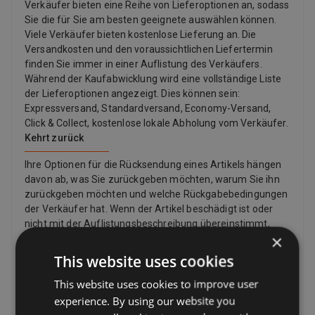
Verkäufer bieten eine Reihe von Lieferoptionen an, sodass
angenehmen Geschmack erkennen und indem Sie kein
Sie die für Sie am besten geeignete auswählen können.
unangenehmes Aufstoßen nach der Einnahme haben. Das
Viele Verkäufer bieten kostenlose Lieferung an. Die
NORSAN Öl ist besonders frisch und deshalb so gut verträglich.
Versandkosten und den voraussichtlichen Liefertermin
Das Öl stammt aus Wildfang. Die Fischerei erfolgt innerhalb des
finden Sie immer in einer Auflistung des Verkäufers.
Rahmens einer lizenzierten, nachhaltigen Fischerei (IFFO-
Während der Kaufabwicklung wird eine vollständige Liste
Zertifizierung). Das Fischöl wird in Norwegen gemäß den
der Lieferoptionen angezeigt. Dies können sein:
strengen norwegischen Vorschriften verarbeitet und auf
Expressversand, Standardversand, Economy-Versand,
Schadstofffreiheit und PCBs kontrolliert. Positive Eigenschaften
Click & Collect, kostenlose lokale Abholung vom Verkäufer.
von Omega-3 (EPA/DHA)* Unterstützung der Herzfunktion
Kehrt zurück
Unterstützung der Hirnfunktion Erhalt eines normalen
Triglycerid-Spiegels Erhalt der normalen Sehkraft Gut für Mutter
Ihre Optionen für die Rücksendung eines Artikels hängen
und Kind * Positive Bewertung für Omega-3 (EPA und DHA) laut
davon ab, was Sie zurückgeben möchten, warum Sie ihn
Europäischer Behörde für Lebensmittelsicherheit. Die positive
zurückgeben möchten und welche Rückgabebedingungen
Wirkung stellt sich bei einer gewissen Tagesaufnahme von EPA
der Verkäufer hat. Wenn der Artikel beschädigt ist oder
und/oder DHA ein. Angenehmer Geschmack Die hohe Qualität
nicht mit der Auflistungsbeschreibung übereinstimmt,
der Rohwaren, die für das Omega-3 Total verwendet werden,
×
können Sie ihn zurückgeben, auch wenn die
führt dazu, dass Omega-3 Total einen angenehmen und
Rückgaberichtlinie des Verkäufers besagt, dass er keine
This website uses cookies
natürlichen Geschmack besitzt. Durch den guten Geschmack
Rücksendungen akzeptiert. Wenn Sie Ihre Meinung
und die flüssige Darreichungsform, kann das Omega- 3 Öl
This website uses cookies to improve user
geändert haben und keinen Artikel mehr möchten, können
einfach in den Alltag integriert werden. So können Sie das
Sie dennoch eine Rücksendung anfordern, der Verkäufer
experience. By using our website you
Omega-3 Total zum Beispiel als Dressing zum Salat verwenden
muss diese jedoch nicht akzeptieren. Wenn der Käufer