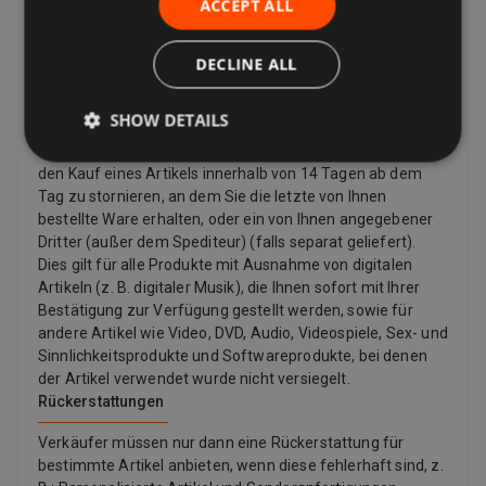
ACCEPT ALL
dem Käufer eine Rücksendeadresse und zusätzliche
Rücksendeportoinformationen zur Verfügung stellen.
Verkäufer zahlen für das Rückporto, wenn es ein Problem
DECLINE ALL
mit dem Artikel gibt. Wenn der Artikel beispielsweise nicht
mit der Auflistungsbeschreibung übereinstimmt,
SHOW DETAILS
beschädigt oder defekt ist oder gefälscht ist. Laut Gesetz
haben Kunden in der Europäischen Union auch das Recht,
den Kauf eines Artikels innerhalb von 14 Tagen ab dem
Tag zu stornieren, an dem Sie die letzte von Ihnen
bestellte Ware erhalten, oder ein von Ihnen angegebener
Dritter (außer dem Spediteur) (falls separat geliefert).
Dies gilt für alle Produkte mit Ausnahme von digitalen
Artikeln (z. B. digitaler Musik), die Ihnen sofort mit Ihrer
Bestätigung zur Verfügung gestellt werden, sowie für
andere Artikel wie Video, DVD, Audio, Videospiele, Sex- und
Sinnlichkeitsprodukte und Softwareprodukte, bei denen
der Artikel verwendet wurde nicht versiegelt.
Rückerstattungen
Verkäufer müssen nur dann eine Rückerstattung für
bestimmte Artikel anbieten, wenn diese fehlerhaft sind, z.