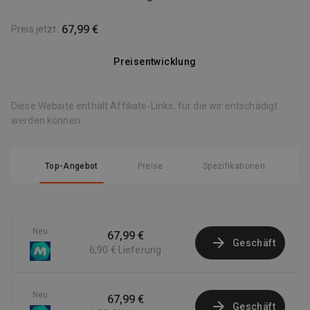
67,99 €
Preis jetzt
:
Preisentwicklung
Diese Website enthält Affiliate-Links, für die wir entschädigt
werden können.
Top-Angebot
Preise
Spezifikationen
Neu
67,99 €
Geschäft
6,90 €
Lieferung
Neu
67,99 €
Geschäft