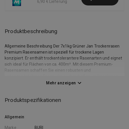
6,90 €
Lieferung
Produktbeschreibung
Allgemeine Beschreibung Der 7x1kg Grüner Jan Trockenrasen
Premium Rasensamen ist speziell für trockene Lagen
konzipiert. Er enthält trockentolerantere Rasenarten und eignet
sich ideal für Flächen von ca. 400m². Mit diesem Premium-
Rasensamen schaffen Sie einen robusten und
widerstandsfähigen Rasen, der auch in heißen und trockenen
Perioden gut gedeiht. Technische daten Inhalt: 7 x 1 kg Fläche:
Mehr anzeigen
ca. 400 m² Geeignet für: Trockenlagen
Produktspezifikationen
Allgemein
Marke
BURI