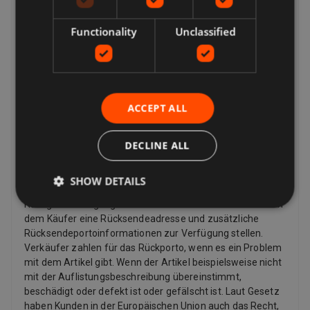
Ihre Optionen für die Rücksendung eines Artikels hängen
Gräfelfing Deutschland
davon ab, was Sie zurückgeben möchten, warum Sie ihn
zurückgeben möchten und welche Rückgabebedingungen
Functionality
Unclassified
der Verkäufer hat. Wenn der Artikel beschädigt ist oder
nicht mit der Auflistungsbeschreibung übereinstimmt,
können Sie ihn zurückgeben, auch wenn die
Rückgaberichtlinie des Verkäufers besagt, dass er keine
Rücksendungen akzeptiert. Wenn Sie Ihre Meinung
ACCEPT ALL
geändert haben und keinen Artikel mehr möchten, können
Sie dennoch eine Rücksendung anfordern, der Verkäufer
DECLINE ALL
muss diese jedoch nicht akzeptieren. Wenn der Käufer
seine Meinung zu einem Kauf ändert und einen Artikel
zurückgeben möchte, muss er möglicherweise die
SHOW DETAILS
Rücksendekosten bezahlen, abhängig von den
Rückgabebedingungen des Verkäufers. Verkäufer können
dem Käufer eine Rücksendeadresse und zusätzliche
Rücksendeportoinformationen zur Verfügung stellen.
Verkäufer zahlen für das Rückporto, wenn es ein Problem
mit dem Artikel gibt. Wenn der Artikel beispielsweise nicht
mit der Auflistungsbeschreibung übereinstimmt,
beschädigt oder defekt ist oder gefälscht ist. Laut Gesetz
haben Kunden in der Europäischen Union auch das Recht,