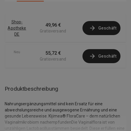
Shop-
49,96 €
Apotheke
Geschäft
Gratisversand
DE
Neu
55,72 €
Geschäft
Gratisversand
Produktbeschreibung
Nahrungsergänzungsmittel sind kein Ersatz für eine
abwechslungsreiche und ausgewogene Ernährung und eine
gesunde Lebensweise. Kijimea® FloraCare – dem natürlichen
Vaginalmikrobiom nachempfundenDie Vaginalflora ist von
unzähligen Lactobacillusstämmen besiedelt. Diese erfüllen eine