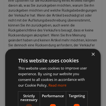
Ihre Optionen für die Rücksendung eines Artikels hängen
davon ab, was Sie zurückgeben möchten, warum Sie ihn
zurückgeben möchten und welche Rückgabebedingungen
der Verkäufer hat. Wenn der Artikel beschädigt ist oder
nicht mit der Auflistungsbeschreibung übereinstimmt,
können Sie ihn zurückgeben, auch wenn die
Rückgaberichtlinie des Verkäufers besagt, dass er keine
Rücksendungen akzeptiert. Wenn Sie Ihre Meinung
geändert haben und keinen Artikel mehr möchten, können
Sie dennoch eine Rücksendung anfordern, der Verkäufer
muss diese jedoch nicht akzeptieren. Wenn der Käufer
×
seine Meinung zu einem Kauf ändert und einen Artikel
This website uses cookies
zurückgeben möchte, muss er möglicherweise die
Rücksendekosten bezahlen, abhängig von den
This website uses cookies to improve user
Rückgabebedingungen des Verkäufers. Verkäufer können
experience. By using our website you
dem Käufer eine Rücksendeadresse und zusätzliche
consent to all cookies in accordance with
Rücksendeportoinformationen zur Verfügung stellen.
our Cookie Policy.
Read more
Verkäufer zahlen für das Rückporto, wenn es ein Problem
mit dem Artikel gibt. Wenn der Artikel beispielsweise nicht
mit der Auflistungsbeschreibung übereinstimmt,
Strictly
Performance
Targeting
necessary
beschädigt oder defekt ist oder gefälscht ist. Laut Gesetz
haben Kunden in der Europäischen Union auch das Recht,