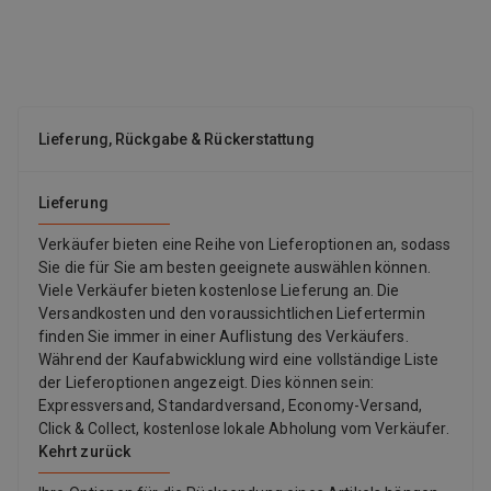
und Zähne benötigt • Vitamin D trägt zu einer normalen Funktion
des Immunsystems bei • Perfekt für Milchverweigerer,
Laktoseintoleranz & picky Eater • 4 x Gratis Ratgeber für die
erste Bestellung (UVP 67 €)
Lieferung, Rückgabe & Rückerstattung
Lieferung
Verkäufer bieten eine Reihe von Lieferoptionen an, sodass
Sie die für Sie am besten geeignete auswählen können.
Viele Verkäufer bieten kostenlose Lieferung an. Die
Versandkosten und den voraussichtlichen Liefertermin
finden Sie immer in einer Auflistung des Verkäufers.
Während der Kaufabwicklung wird eine vollständige Liste
der Lieferoptionen angezeigt. Dies können sein:
Expressversand, Standardversand, Economy-Versand,
Click & Collect, kostenlose lokale Abholung vom Verkäufer.
Kehrt zurück