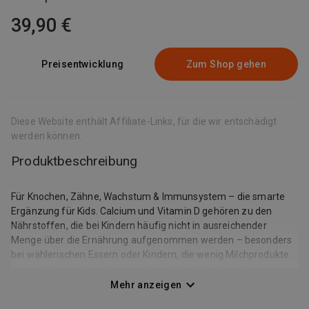
39,90 €
Preisentwicklung
Zum Shop gehen
Diese Website enthält Affiliate-Links, für die wir entschädigt
werden können.
Produktbeschreibung
Für Knochen, Zähne, Wachstum & Immunsystem – die smarte
Ergänzung für Kids. Calcium und Vitamin D gehören zu den
Nährstoffen, die bei Kindern häufig nicht in ausreichender
Menge über die Ernährung aufgenommen werden – besonders
bei wählerischen Essern oder Kindern, die wenig Milchprodukte
mögen. Unsere Gummies machen die tägliche Ergänzung
einfach und lecker. Für die Knochen, Zähne & Abwehrkräfte
Mehr anzeigen
deines Kindes • Calcium wird für die Erhaltung normaler Knochen