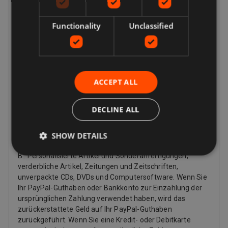
den Kauf eines Artikels innerhalb von 14 Tagen ab dem
Tag zu stornieren, an dem Sie die letzte von Ihnen
Functionality
Unclassified
bestellte Ware erhalten, oder ein von Ihnen angegebener
Dritter (außer dem Spediteur) (falls separat geliefert).
Dies gilt für alle Produkte mit Ausnahme von digitalen
Artikeln (z. B. digitaler Musik), die Ihnen sofort mit Ihrer
Bestätigung zur Verfügung gestellt werden, sowie für
ACCEPT ALL
andere Artikel wie Video, DVD, Audio, Videospiele, Sex- und
Sinnlichkeitsprodukte und Softwareprodukte, bei denen
der Artikel verwendet wurde nicht versiegelt.
DECLINE ALL
Rückerstattungen
Verkäufer müssen nur dann eine Rückerstattung für
SHOW DETAILS
bestimmte Artikel anbieten, wenn diese fehlerhaft sind, z.
B.: Personalisierte Artikel und Sonderanfertigungen,
verderbliche Artikel, Zeitungen und Zeitschriften,
unverpackte CDs, DVDs und Computersoftware. Wenn Sie
Ihr PayPal-Guthaben oder Bankkonto zur Einzahlung der
ursprünglichen Zahlung verwendet haben, wird das
zurückerstattete Geld auf Ihr PayPal-Guthaben
zurückgeführt. Wenn Sie eine Kredit- oder Debitkarte