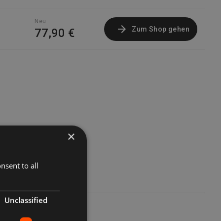
Neu
Zum Shop gehen
77,90 €
×
nsent to all
Unclassified