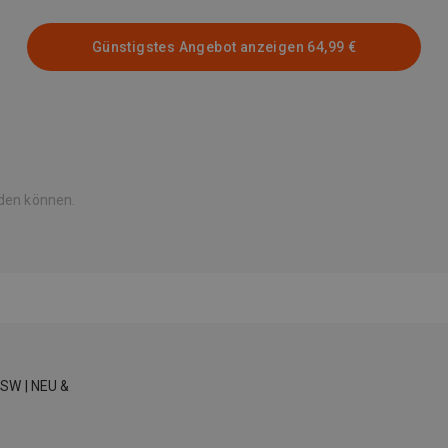
Kollektion.
Günstigstes Angebot anzeigen
64,99 €
Diese
Sammlung bringt die zeitlose und doch
nostalgiegef\u00FCllte Action der
Reihe auf eine neue Konsole. Mach dich gefasst auf hitzige
K\u00E4mpfe mit
furchterregenden Gegnern!
rden können.
Neben
Ryu Hayabusa sind auch die vier weiblichen Charaktere
Ayane, Rachel,
Momiji und Kasumi spielbar. Kombiniere deine
Lieblingscharaktere und
wechsle zwischen ihnen im Kampf.
NSW | NEU &
Die