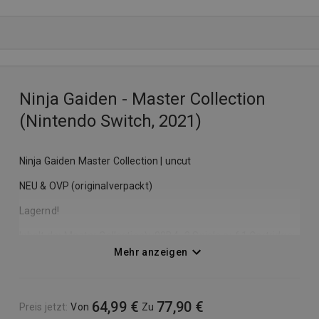
Ninja Gaiden - Master Collection
(Nintendo Switch, 2021)
Ninja Gaiden Master Collection | uncut
NEU & OVP (originalverpackt)
Lagernd!
Inhalt der Master Collection\u00B4- 3 Spiele auf 1 Cartridge:
Mehr anzeigen
NINJA GAIDEN Sigma (NINJA GAIDEN \u03A3)
NINJA GAIDEN Sigma 2 (NINJA GAIDEN \u03A32)
NINJA GAIDEN 3: Razor's Edge
64,99 €
77,90 €
Preis jetzt
:
Von
Zu
Entdecke drei Spiele aus der NINJA GAIDEN-Reihe in einer