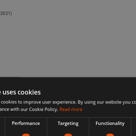
in dieser Sammlung enthaltenen Heldinnen sind dieselben,
die in den
, 2021)
urspr\u00FCnglichen Versionen vorkamen. Welche
Charaktere spielbar sind und
welche Szenen (Modi) vorkommen, ist von Titel zu Titel
unterschiedlich.
Die
meisten bereits ver\u00F6ffentlicht;
e uses cookies
 cookies to improve user experience. By using our website you co
ance with our Cookie Policy.
Read more
Performance
Targeting
Functionality