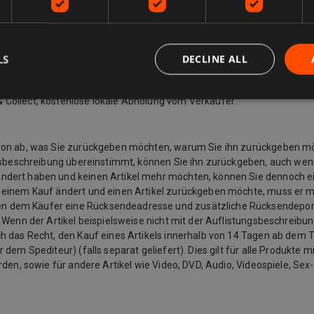
LS
DECLINE ALL
Sie die für Sie am besten geeignete auswählen können. Viele Verkäufe
listung des Verkäufers. Während der Kaufabwicklung wird eine vollstän
 Collect, kostenlose lokale Abholung vom Verkäufer.
davon ab, was Sie zurückgeben möchten, warum Sie ihn zurückgeben 
ngsbeschreibung übereinstimmt, können Sie ihn zurückgeben, auch wenn
ändert haben und keinen Artikel mehr möchten, können Sie dennoch e
u einem Kauf ändert und einen Artikel zurückgeben möchte, muss er 
n dem Käufer eine Rücksendeadresse und zusätzliche Rücksendeporto
 Wenn der Artikel beispielsweise nicht mit der Auflistungsbeschreibu
 das Recht, den Kauf eines Artikels innerhalb von 14 Tagen ab dem Ta
em Spediteur) (falls separat geliefert). Dies gilt für alle Produkte mit
rden, sowie für andere Artikel wie Video, DVD, Audio, Videospiele, Se