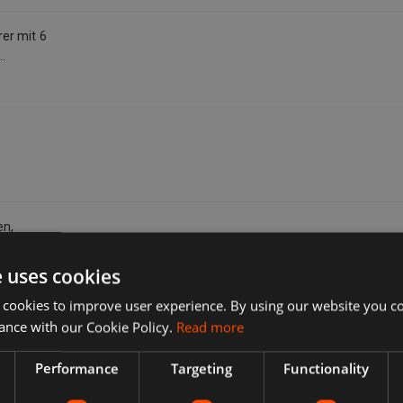
er mit 6
schem Stahl,
en,
0.00
%
(
~
0,00 €
)
e uses cookies
 cookies to improve user experience. By using our website you co
ance with our Cookie Policy.
Read more
Performance
Targeting
Functionality