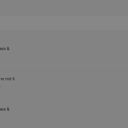
ass &
er mit 6
schem Stahl,
ass &