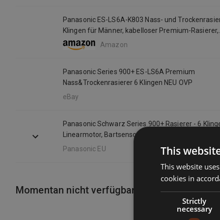
Panasonic ES-LS6A-K803 Nass- und Trockenrasier
Klingen für Männer, kabelloser Premium-Rasierer,
reaktionsschneller Bartsensor, Klingen aus japani
Amazon
Multi-Flex-22D-Kopf, Mattschwarz
Panasonic Series 900+ ES-LS6A Premium
Nass&Trockenrasierer 6 Klingen NEU OVP
eBay
Panasonic Schwarz Series 900+ Rasierer - 6 Kling
Linearmotor, Bartsensor
This websit
Panasonic EU
This website uses
cookies in accord
Momentan nicht verfügbar
Strictly
necessary