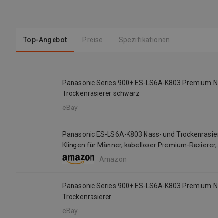
Top-Angebot
Preise
Spezifikationen
Panasonic Series 900+ ES-LS6A-K803 Premium N
Trockenrasierer schwarz
eBay
Panasonic ES-LS6A-K803 Nass- und Trockenrasier
Klingen für Männer, kabelloser Premium-Rasierer,
reaktionsschneller Bartsensor, Klingen aus japani
Amazon
Multi-Flex-22D-Kopf, Mattschwarz
Panasonic Series 900+ ES-LS6A-K803 Premium N
Trockenrasierer
eBay