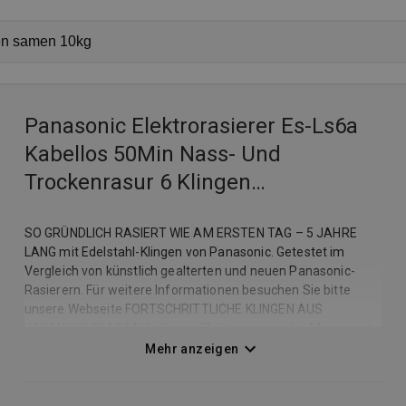
Panasonic Elektrorasierer Es-Ls6a
Kabellos 50Min Nass- Und
Trockenrasur 6 Klingen
Schnellladung
SO GRÜNDLICH RASIERT WIE AM ERSTEN TAG – 5 JAHRE
LANG mit Edelstahl-Klingen von Panasonic. Getestet im
Vergleich von künstlich gealterten und neuen Panasonic-
Rasierern. Für weitere Informationen besuchen Sie bitte
unsere Webseite FORTSCHRITTLICHE KLINGEN AUS
JAPANISCHEM STAHL: Dieser Elektrorasierer für Männer ist
mit 6 langlebigen, nanogeschärften Klingen aus japanischem
Mehr anzeigen
Edelstahl und einer Folie ausgestattet, um eine minimale
Anzahl von Zügen zu gewährleisten REAKTIVER
BARTSENSOR: Dieser Herrenrasierer verwendet eine