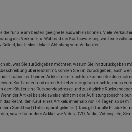
Sie die für Sie am besten geeignete auswählen können. Viele Verkäufe
listung des Verkäufers. Während der Kaufabwicklung wird eine vollstän
 Collect, kostenlose lokale Abholung vom Verkäufer.
davon ab, was Sie zurückgeben möchten, warum Sie ihn zurückgeben 
ngsbeschreibung übereinstimmt, können Sie ihn zurückgeben, auch wenn
ändert haben und keinen Artikel mehr möchten, können Sie dennoch e
u einem Kauf ändert und einen Artikel zurückgeben möchte, muss er 
n dem Käufer eine Rücksendeadresse und zusätzliche Rücksendeporto
 Wenn der Artikel beispielsweise nicht mit der Auflistungsbeschreibu
 das Recht, den Kauf eines Artikels innerhalb von 14 Tagen ab dem Ta
em Spediteur) (falls separat geliefert). Dies gilt für alle Produkte mit
rden, sowie für andere Artikel wie Video, DVD, Audio, Videospiele, Se