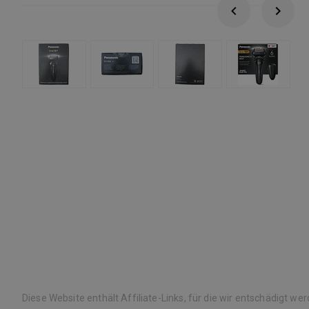
Diese Website enthält Affiliate-Links, für die wir entschädigt we