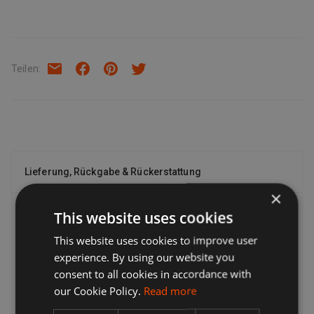
ACHTUNG! Die Bearbeitungszeit bei diesem Artikel betr\u00E4gt
ca. 1 Woche zzgl. Versandzeit! Falls Sie diesen Artikel sehr
dringend brauchen, BITTE bestellen Sie ihn nicht!
Teilen
:
Lieferung, Rückgabe & Rückerstattung
×
Lieferung
This website uses cookies
This website uses cookies to improve user
Verkäufer bieten eine Reihe von Lieferoptionen an, sodass
Sie die für Sie am besten geeignete auswählen können.
experience. By using our website you
Viele Verkäufer bieten kostenlose Lieferung an. Die
consent to all cookies in accordance with
Versandkosten und den voraussichtlichen Liefertermin
our Cookie Policy.
Read more
finden Sie immer in einer Auflistung des Verkäufers.
Während der Kaufabwicklung wird eine vollständige Liste