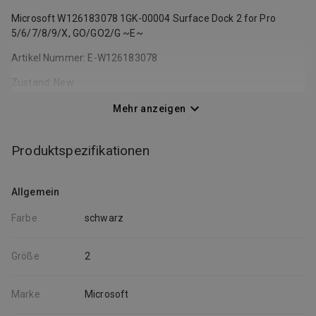
Microsoft W126183078 1GK-00004 Surface Dock 2 for Pro
5/6/7/8/9/X, GO/GO2/G ~E~
Artikel Nummer: E-W126183078
Zustand: New
Hersteller: Microsoft
Mehr anzeigen
Part Nummer: 1GK-00004
Produktspezifikationen
EAN: 5704174524700
Kategorie: Andere
Allgemein
Pro 5/6/7/8/9/X, GO/GO2/GO3
Farbe
schwarz
and Laptop 2/3/4/5 Surface Dock 2, Microsoft, Surface Pro (5th
Gen) Surface Pro
Größe
2
Die Abbildung ist symbolisch! Mehr Produktinfos und Details
finden Sie auf der Internetseite des Herstellers Microsoft.
Marke
Microsoft
Noch mehr Artikel vom Hersteller Microsoft finden Sie hier.