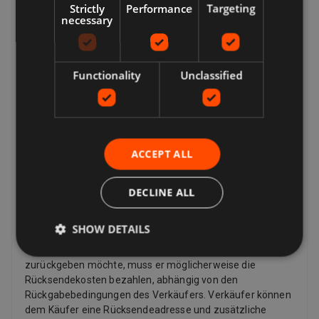
Strictly
Performance
Targeting
der Lieferoptionen angezeigt. Dies können sein:
necessary
Expressversand, Standardversand, Economy-Versand,
Click & Collect, kostenlose lokale Abholung vom Verkäufer.
Kehrt zurück
Functionality
Unclassified
Ihre Optionen für die Rücksendung eines Artikels hängen
davon ab, was Sie zurückgeben möchten, warum Sie ihn
zurückgeben möchten und welche Rückgabebedingungen
der Verkäufer hat. Wenn der Artikel beschädigt ist oder
nicht mit der Auflistungsbeschreibung übereinstimmt,
ACCEPT ALL
können Sie ihn zurückgeben, auch wenn die
Rückgaberichtlinie des Verkäufers besagt, dass er keine
Rücksendungen akzeptiert. Wenn Sie Ihre Meinung
DECLINE ALL
geändert haben und keinen Artikel mehr möchten, können
Sie dennoch eine Rücksendung anfordern, der Verkäufer
SHOW DETAILS
muss diese jedoch nicht akzeptieren. Wenn der Käufer
seine Meinung zu einem Kauf ändert und einen Artikel
zurückgeben möchte, muss er möglicherweise die
Rücksendekosten bezahlen, abhängig von den
Rückgabebedingungen des Verkäufers. Verkäufer können
dem Käufer eine Rücksendeadresse und zusätzliche