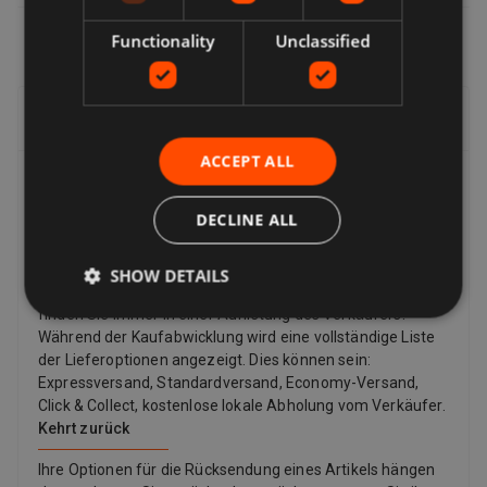
Functionality
Unclassified
Lieferung, Rückgabe & Rückerstattung
ACCEPT ALL
Lieferung
DECLINE ALL
Verkäufer bieten eine Reihe von Lieferoptionen an, sodass
Sie die für Sie am besten geeignete auswählen können.
Viele Verkäufer bieten kostenlose Lieferung an. Die
SHOW DETAILS
Versandkosten und den voraussichtlichen Liefertermin
finden Sie immer in einer Auflistung des Verkäufers.
Während der Kaufabwicklung wird eine vollständige Liste
der Lieferoptionen angezeigt. Dies können sein:
Expressversand, Standardversand, Economy-Versand,
Click & Collect, kostenlose lokale Abholung vom Verkäufer.
Kehrt zurück
Ihre Optionen für die Rücksendung eines Artikels hängen