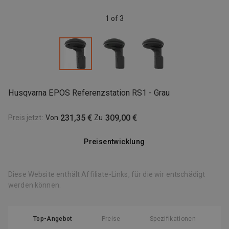
1 of 3
Husqvarna EPOS Referenzstation RS1 - Grau
231,35 €
309,00 €
Preis jetzt
:
Von
Zu
Preisentwicklung
Diese Website enthält Affiliate-Links, für die wir entschädigt
werden können.
Top-Angebot
Preise
Spezifikationen