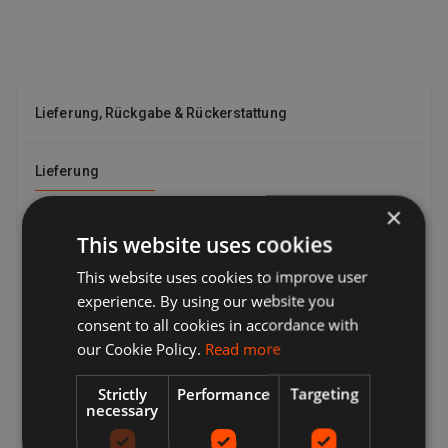
Lieferung, Rückgabe & Rückerstattung
Lieferung
Verkäufer bieten eine Reihe von Lieferoptionen an, sodass
×
Sie die für Sie am besten geeignete auswählen können.
This website uses cookies
Viele Verkäufer bieten kostenlose Lieferung an. Die
Versandkosten und den voraussichtlichen Liefertermin
This website uses cookies to improve user
finden Sie immer in einer Auflistung des Verkäufers.
experience. By using our website you
Während der Kaufabwicklung wird eine vollständige Liste
consent to all cookies in accordance with
der Lieferoptionen angezeigt. Dies können sein:
our Cookie Policy.
Read more
Expressversand, Standardversand, Economy-Versand,
Click & Collect, kostenlose lokale Abholung vom Verkäufer.
Strictly
Performance
Targeting
Kehrt zurück
necessary
Ihre Optionen für die Rücksendung eines Artikels hängen