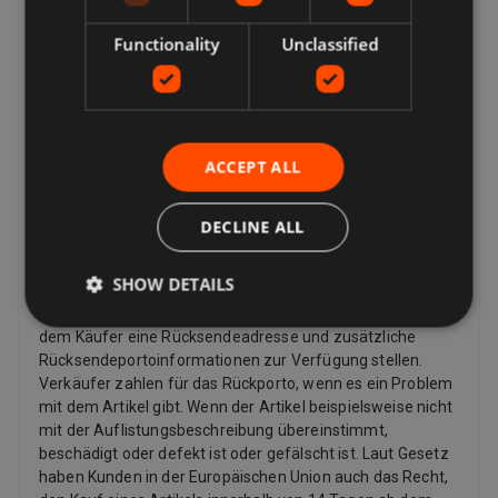
davon ab, was Sie zurückgeben möchten, warum Sie ihn
zurückgeben möchten und welche Rückgabebedingungen
Functionality
Unclassified
der Verkäufer hat. Wenn der Artikel beschädigt ist oder
nicht mit der Auflistungsbeschreibung übereinstimmt,
können Sie ihn zurückgeben, auch wenn die
Rückgaberichtlinie des Verkäufers besagt, dass er keine
Rücksendungen akzeptiert. Wenn Sie Ihre Meinung
ACCEPT ALL
geändert haben und keinen Artikel mehr möchten, können
Sie dennoch eine Rücksendung anfordern, der Verkäufer
muss diese jedoch nicht akzeptieren. Wenn der Käufer
DECLINE ALL
seine Meinung zu einem Kauf ändert und einen Artikel
zurückgeben möchte, muss er möglicherweise die
SHOW DETAILS
Rücksendekosten bezahlen, abhängig von den
Rückgabebedingungen des Verkäufers. Verkäufer können
dem Käufer eine Rücksendeadresse und zusätzliche
Rücksendeportoinformationen zur Verfügung stellen.
Verkäufer zahlen für das Rückporto, wenn es ein Problem
mit dem Artikel gibt. Wenn der Artikel beispielsweise nicht
mit der Auflistungsbeschreibung übereinstimmt,
beschädigt oder defekt ist oder gefälscht ist. Laut Gesetz
haben Kunden in der Europäischen Union auch das Recht,