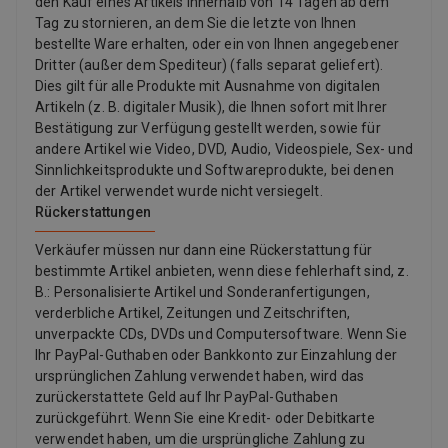
den Kauf eines Artikels innerhalb von 14 Tagen ab dem
Tag zu stornieren, an dem Sie die letzte von Ihnen
bestellte Ware erhalten, oder ein von Ihnen angegebener
Dritter (außer dem Spediteur) (falls separat geliefert).
Dies gilt für alle Produkte mit Ausnahme von digitalen
Artikeln (z. B. digitaler Musik), die Ihnen sofort mit Ihrer
Bestätigung zur Verfügung gestellt werden, sowie für
andere Artikel wie Video, DVD, Audio, Videospiele, Sex- und
Sinnlichkeitsprodukte und Softwareprodukte, bei denen
der Artikel verwendet wurde nicht versiegelt.
Rückerstattungen
Verkäufer müssen nur dann eine Rückerstattung für
bestimmte Artikel anbieten, wenn diese fehlerhaft sind, z.
B.: Personalisierte Artikel und Sonderanfertigungen,
verderbliche Artikel, Zeitungen und Zeitschriften,
unverpackte CDs, DVDs und Computersoftware. Wenn Sie
Ihr PayPal-Guthaben oder Bankkonto zur Einzahlung der
ursprünglichen Zahlung verwendet haben, wird das
zurückerstattete Geld auf Ihr PayPal-Guthaben
zurückgeführt. Wenn Sie eine Kredit- oder Debitkarte
verwendet haben, um die ursprüngliche Zahlung zu