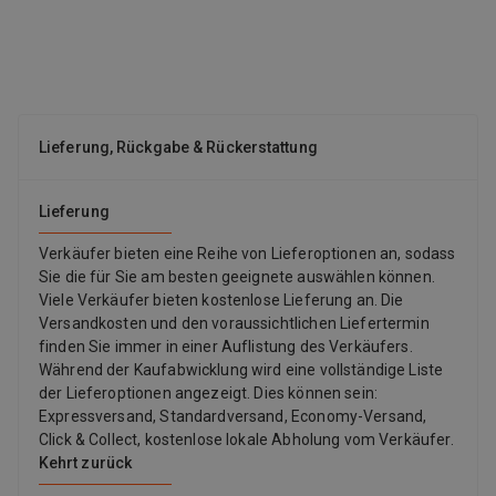
gewährleistet. Die Kombination aus Holzoptik und
Porzellanoberfläche schafft einen raffinierten und
zeitgemäßen Look. Der Tisch ist mit verstellbaren Füßen
ausgestattet, die auch auf unebenen Flächen für mehr Stabilität
sorgen. Die Beine sind so konzipiert, dass sie leicht montiert
werden können und mit rostfreien Schrauben befestigt sind, um
Lieferung, Rückgabe & Rückerstattung
eine längere Lebensdauer zu gewährleisten. Eigenschaften
Abmessungen: 206 x 106 x 75 cm Struktur aus
pulverbeschichtetem Aluminium mit Holzoptik Tischplatte aus
Lieferung
hochwertigen glasierten Porzellanfliesen Wetterfest
Verstellbare Füße für mehr Stabilität Einfache Montage der
Verkäufer bieten eine Reihe von Lieferoptionen an, sodass
Beine mit rostfreien Schrauben
Sie die für Sie am besten geeignete auswählen können.
Viele Verkäufer bieten kostenlose Lieferung an. Die
Versandkosten und den voraussichtlichen Liefertermin
finden Sie immer in einer Auflistung des Verkäufers.
Während der Kaufabwicklung wird eine vollständige Liste
der Lieferoptionen angezeigt. Dies können sein:
Expressversand, Standardversand, Economy-Versand,
Click & Collect, kostenlose lokale Abholung vom Verkäufer.
Kehrt zurück