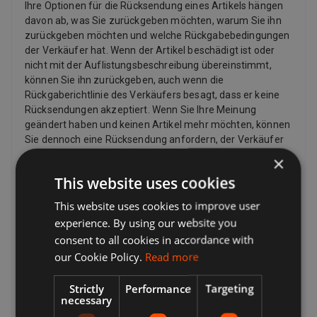
Ihre Optionen für die Rücksendung eines Artikels hängen
davon ab, was Sie zurückgeben möchten, warum Sie ihn
zurückgeben möchten und welche Rückgabebedingungen
der Verkäufer hat. Wenn der Artikel beschädigt ist oder
nicht mit der Auflistungsbeschreibung übereinstimmt,
können Sie ihn zurückgeben, auch wenn die
Rückgaberichtlinie des Verkäufers besagt, dass er keine
Rücksendungen akzeptiert. Wenn Sie Ihre Meinung
geändert haben und keinen Artikel mehr möchten, können
Sie dennoch eine Rücksendung anfordern, der Verkäufer
muss diese jedoch nicht akzeptieren. Wenn der Käufer
×
seine Meinung zu einem Kauf ändert und einen Artikel
This website uses cookies
zurückgeben möchte, muss er möglicherweise die
Rücksendekosten bezahlen, abhängig von den
This website uses cookies to improve user
Rückgabebedingungen des Verkäufers. Verkäufer können
experience. By using our website you
dem Käufer eine Rücksendeadresse und zusätzliche
consent to all cookies in accordance with
Rücksendeportoinformationen zur Verfügung stellen.
our Cookie Policy.
Read more
Verkäufer zahlen für das Rückporto, wenn es ein Problem
mit dem Artikel gibt. Wenn der Artikel beispielsweise nicht
Strictly
Performance
Targeting
mit der Auflistungsbeschreibung übereinstimmt,
necessary
beschädigt oder defekt ist oder gefälscht ist. Laut Gesetz