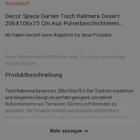
Ausverkauft
Decor Space Garten Tisch Kalimera Desert
206X106x75 Cm Aus Pulverbeschichtetem
Aluminium Mit Holzoptik 8051836778924
Wir haben derzeit keine Angebote für diese Produkte
Diese Website enthält Affiliate-Links, für die wir entschädigt
werden können.
Produktbeschreibung
Tisch Kalimera Desert cm 206x106x75 h Der Tisch im modernen
und eleganten Design ist perfekt geeignet, um stilvoll
Außenbereiche wie Terrassen, Gärten und Veranden zu
gestalten. Die Struktur besteht aus pulverbeschichtetem
Aluminium mit einer Holzoptik, die wetterfest und ideal für den
Einsatz im Freien ist. Die Tischplatte besteht aus glasierten
Porzellanfliesen aus Spanien, einem hochwertigen Material, das
Mehr anzeigen
Widerstandsfähigkeit, Praktikabilität und einfache Reinigung