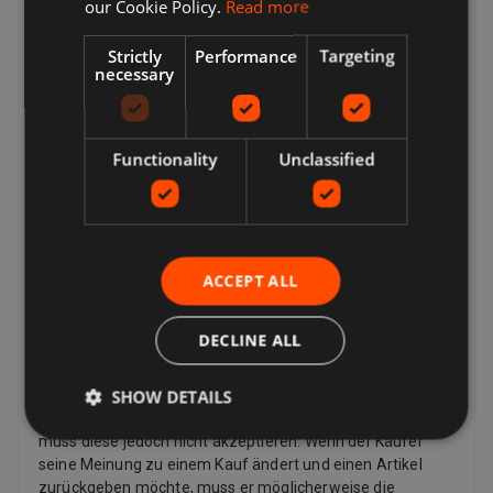
our Cookie Policy.
Read more
Viele Verkäufer bieten kostenlose Lieferung an. Die
Versandkosten und den voraussichtlichen Liefertermin
finden Sie immer in einer Auflistung des Verkäufers.
Strictly
Performance
Targeting
necessary
Während der Kaufabwicklung wird eine vollständige Liste
der Lieferoptionen angezeigt. Dies können sein:
Expressversand, Standardversand, Economy-Versand,
Click & Collect, kostenlose lokale Abholung vom Verkäufer.
Functionality
Unclassified
Kehrt zurück
Ihre Optionen für die Rücksendung eines Artikels hängen
davon ab, was Sie zurückgeben möchten, warum Sie ihn
zurückgeben möchten und welche Rückgabebedingungen
ACCEPT ALL
der Verkäufer hat. Wenn der Artikel beschädigt ist oder
nicht mit der Auflistungsbeschreibung übereinstimmt,
können Sie ihn zurückgeben, auch wenn die
DECLINE ALL
Rückgaberichtlinie des Verkäufers besagt, dass er keine
Rücksendungen akzeptiert. Wenn Sie Ihre Meinung
SHOW DETAILS
geändert haben und keinen Artikel mehr möchten, können
Sie dennoch eine Rücksendung anfordern, der Verkäufer
muss diese jedoch nicht akzeptieren. Wenn der Käufer
seine Meinung zu einem Kauf ändert und einen Artikel
zurückgeben möchte, muss er möglicherweise die