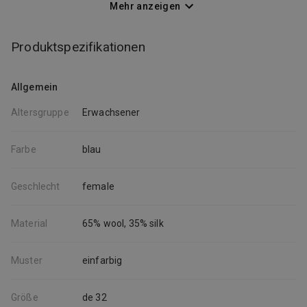
Dolce&Gabbana, Gucci, Loewe, Loro Piana, Moncler, Prada, Saint
Mehr anzeigen
Laurent, The Row, Valentino und viele mehr.
Produktspezifikationen
Allgemein
Altersgruppe
Erwachsener
Farbe
blau
Geschlecht
female
Material
65% wool,
35% silk
Muster
einfarbig
Größe
de 32