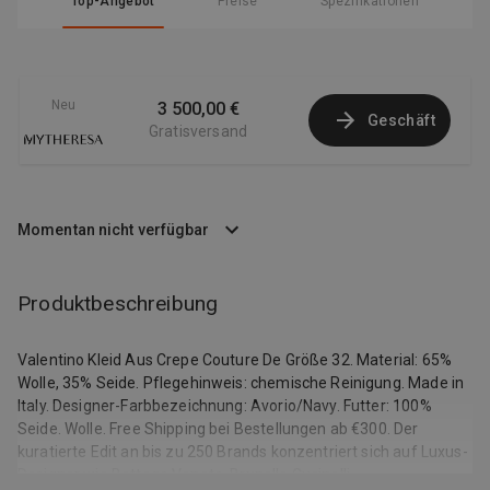
Top-Angebot
Preise
Spezifikationen
Neu
3 500,00 €
Geschäft
Gratisversand
Momentan nicht verfügbar
Produktbeschreibung
Valentino Kleid Aus Crepe Couture De Größe 32. Material: 65%
Wolle, 35% Seide. Pflegehinweis: chemische Reinigung. Made in
Italy. Designer-Farbbezeichnung: Avorio/Navy. Futter: 100%
Seide. Wolle. Free Shipping bei Bestellungen ab €300. Der
kuratierte Edit an bis zu 250 Brands konzentriert sich auf Luxus-
Designer wie Bottega Veneta, Brunello Cucinelli,