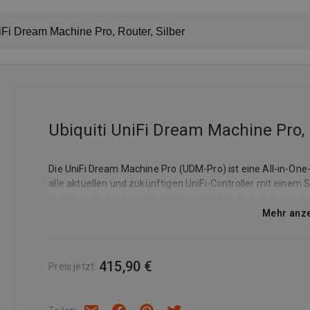
Ubiquiti UniFi Dream Machine Pro, 
Die UniFi Dream Machine Pro (UDM-Pro) ist eine All-in-O
alle aktuellen und zukünftigen UniFi-Controller mit einem
Switch und einer handelsüblichen 3,5-Zoll-Festplattenunte
Zugriff auf alle Controller und eine zunehmende Anzahl 
Mehr anz
415,90 €
Preis jetzt
: