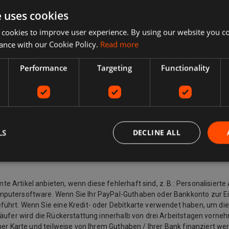
listung des Verkäufers. Während der Kaufabwicklung wird eine vollstän
e uses cookies
 Collect, kostenlose lokale Abholung vom Verkäufer.
 cookies to improve user experience. By using our website you co
ance with our Cookie Policy.
Read more
davon ab, was Sie zurückgeben möchten, warum Sie ihn zurückgeben 
ngsbeschreibung übereinstimmt, können Sie ihn zurückgeben, auch wenn
Performance
Targeting
Functionality
ändert haben und keinen Artikel mehr möchten, können Sie dennoch e
u einem Kauf ändert und einen Artikel zurückgeben möchte, muss er 
n dem Käufer eine Rücksendeadresse und zusätzliche Rücksendeporto
 Wenn der Artikel beispielsweise nicht mit der Auflistungsbeschreibu
 das Recht, den Kauf eines Artikels innerhalb von 14 Tagen ab dem Ta
em Spediteur) (falls separat geliefert). Dies gilt für alle Produkte mit
LS
DECLINE ALL
rden, sowie für andere Artikel wie Video, DVD, Audio, Videospiele, Se
Artikel anbieten, wenn diese fehlerhaft sind, z. B.: Personalisierte 
mputersoftware. Wenn Sie Ihr PayPal-Guthaben oder Bankkonto zur E
ührt. Wenn Sie eine Kredit- oder Debitkarte verwendet haben, um die
käufer wird die Rückerstattung innerhalb von drei Arbeitstagen vorneh
ner Karte und teilweise von Ihrem Guthaben / Ihrer Bank finanziert we