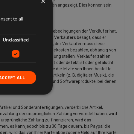
×
dige Liste der Lieferoptionen angezeigt. Dies können sein:
nsent to all
möchten und welche Rückgabebedingungen der Verkäufer hat.
 die Rückgaberichtlinie des Verkäufers besagt, dass er
Unclassified
ine Rücksendung anfordern, der Verkäufer muss diese
möglicherweise die Rücksendekosten bezahlen, abhängig von
informationen zur Verfügung stellen. Verkäufer zahlen
ng übereinstimmt, beschädigt oder defekt ist oder gefälscht
g zu stornieren, an dem Sie die letzte von Ihnen bestellte
 Ausnahme von digitalen Artikeln (z. B. digitaler Musik), die
ACCEPT ALL
x- und Sinnlichkeitsprodukte und Softwareprodukte, bei denen
Artikel und Sonderanfertigungen, verderbliche Artikel,
inzahlung der ursprünglichen Zahlung verwendet haben, wird
 ursprüngliche Zahlung zu finanzieren, wird das
men, es kann jedoch bis zu 30 Tage dauern, bis Paypal die
rden, wird das von Ihrer Karte abgezogene Geld auf Ihre Karte