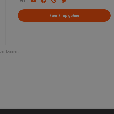
Teilen
:
Zum Shop gehen
rden können.
Sie die für Sie am besten geeignete auswählen können. Viele Verkäufe