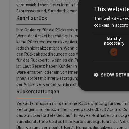
voraussichtlichen Liefertermin finden Sie immer in einer Auf
This websit
Expressversand, Standardversand, Economy-Versand, Click &
Kehrt zurück
This website uses
cookies in accord
Ihre Optionen für die Rücksendung eines Artikels hängen 
Wenn der Artikel beschädigt ist oder nicht mit der Auflistu
Strictly
keine Rücksendungen akzeptiert. Wenn Sie Ihre Meinung ge
necessary
jedoch nicht akzeptieren. Wenn der Käufer seine Meinung z
den Rückgabebedingungen des Verkäufers. Verkäufer könne
für das Rückporto, wenn es ein Problem mit dem Artikel gibt.
ist. Laut Gesetz haben Kunden in der Europäischen Union auch
Ware erhalten, oder ein von Ihnen angegebener Dritter (außer d
SHOW DETAI
Ihnen sofort mit Ihrer Bestätigung zur Verfügung gestellt we
der Artikel verwendet wurde nicht versiegelt.
Rückerstattungen
Verkäufer müssen nur dann eine Rückerstattung für bestimmte 
Zeitungen und Zeitschriften, unverpackte CDs, DVDs und Co
das zurückerstattete Geld auf Ihr PayPal-Guthaben zurückgef
zurückerstattete Geld auf Ihre Karte zurückgeführt. Der Ver
Überweisung verarbeitet. Bei Zahlungen, die teilweise von ei