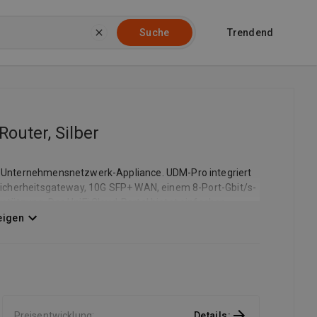
Trendend
Suche
Router, Silber
ne-Unternehmensnetzwerk-Appliance. UDM-Pro integriert
 Sicherheitsgateway, 10G SFP+ WAN, einem 8-Port-Gbit/s-
rstützung. Das UniFi Cloud-Portal bietet einfachen
von UniFi-Anwendungen.
eigen
Preisentwicklung
:
Details
: