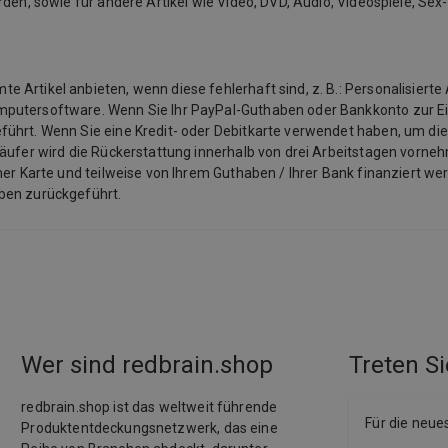
rden, sowie für andere Artikel wie Video, DVD, Audio, Videospiele, Se
Artikel anbieten, wenn diese fehlerhaft sind, z. B.: Personalisierte 
mputersoftware. Wenn Sie Ihr PayPal-Guthaben oder Bankkonto zur E
ührt. Wenn Sie eine Kredit- oder Debitkarte verwendet haben, um die
käufer wird die Rückerstattung innerhalb von drei Arbeitstagen vorneh
ner Karte und teilweise von Ihrem Guthaben / Ihrer Bank finanziert we
aben zurückgeführt.
Wer sind redbrain.shop
Treten Si
redbrain.shop ist das weltweit führende
Für die neue
Produktentdeckungsnetzwerk, das eine