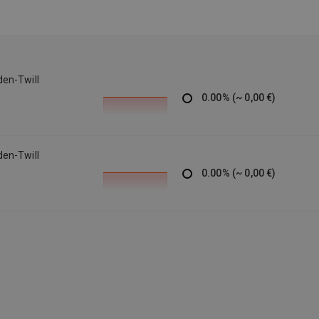
den-Twill
0.00
%
(
~
0,00 €
)
den-Twill
0.00
%
(
~
0,00 €
)