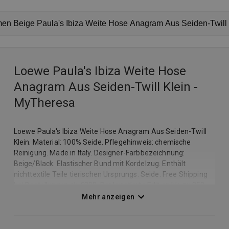
Loewe Paula's Ibiza Weite Hose
Anagram Aus Seiden-Twill Klein -
MyTheresa
Loewe Paula's Ibiza Weite Hose Anagram Aus Seiden-Twill
Klein. Material: 100% Seide. Pflegehinweis: chemische
Reinigung. Made in Italy. Designer-Farbbezeichnung:
Beige/Black. Elastischer Bund mit Kordelzug. Enthält
nichttextile Teile tierischen Ursprungs. Seide. Free Shipping
bei Bestellungen ab €300. Der kuratierte Edit an bis zu 250
Brands konzentriert sich auf Luxus-Designer wie Bottega
Mehr anzeigen
Veneta, Brunello Cucinelli, Dolce&Gabbana, Gucci, Loewe,
Loro Piana, Moncler, Prada, Saint Laurent, The Row, Valentino
und viele mehr.