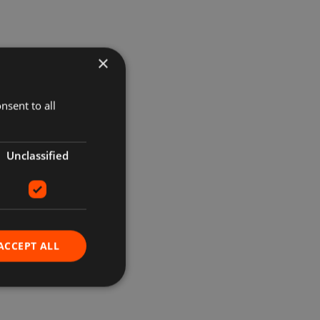
×
nsent to all
Unclassified
ACCEPT ALL