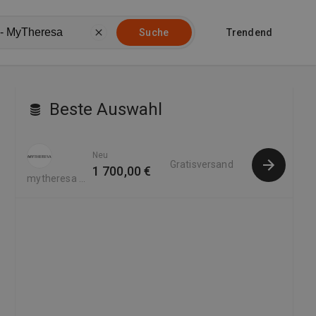
Trendend
Suche
Beste Auswahl
Neu
Gratisversand
1 700,00 €
mytheresa -
DACH