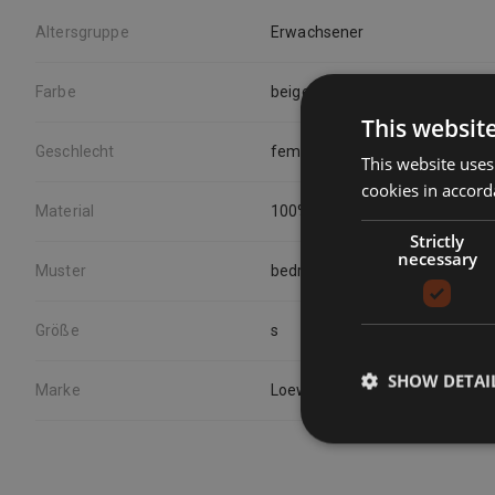
Altersgruppe
Erwachsener
Farbe
beige
This websit
Geschlecht
female
This website uses
cookies in accord
Material
100% silk
Strictly
necessary
Muster
bedruckt
Größe
s
SHOW DETAI
Marke
Loewe