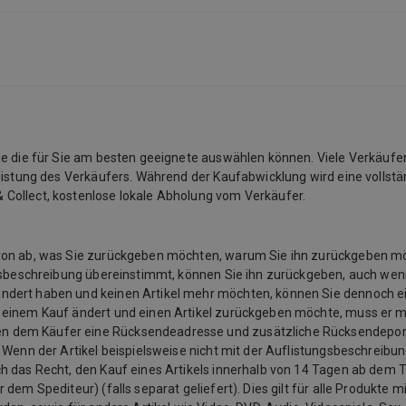
Sie die für Sie am besten geeignete auswählen können. Viele Verkäufe
listung des Verkäufers. Während der Kaufabwicklung wird eine vollstän
 Collect, kostenlose lokale Abholung vom Verkäufer.
davon ab, was Sie zurückgeben möchten, warum Sie ihn zurückgeben 
ngsbeschreibung übereinstimmt, können Sie ihn zurückgeben, auch wenn
ändert haben und keinen Artikel mehr möchten, können Sie dennoch e
u einem Kauf ändert und einen Artikel zurückgeben möchte, muss er 
n dem Käufer eine Rücksendeadresse und zusätzliche Rücksendeporto
 Wenn der Artikel beispielsweise nicht mit der Auflistungsbeschreibu
 das Recht, den Kauf eines Artikels innerhalb von 14 Tagen ab dem Ta
em Spediteur) (falls separat geliefert). Dies gilt für alle Produkte mit