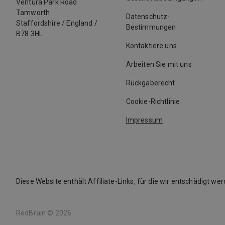
Ventura Park Road
Tamworth
Datenschutz-
Staffordshire
/
England
/
Bestimmungen
B78 3HL
Kontaktiere uns
Arbeiten Sie mit uns
Rückgaberecht
Cookie-Richtlinie
Impressum
Diese Website enthält Affiliate-Links, für die wir entschädigt we
RedBrain ©
2026