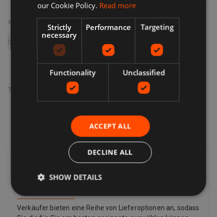
our Cookie Policy.
Read more
Verwandte Suchanfragen
Strictly
Performance
Targeting
necessary
braun epilierer silk-épil 5 se5-011
Functionality
Unclassified
Teilen
:
ACCEPT ALL
DECLINE ALL
Lieferung, Rückgabe & Rückerstattung
SHOW DETAILS
Lieferung
Verkäufer bieten eine Reihe von Lieferoptionen an, sodass