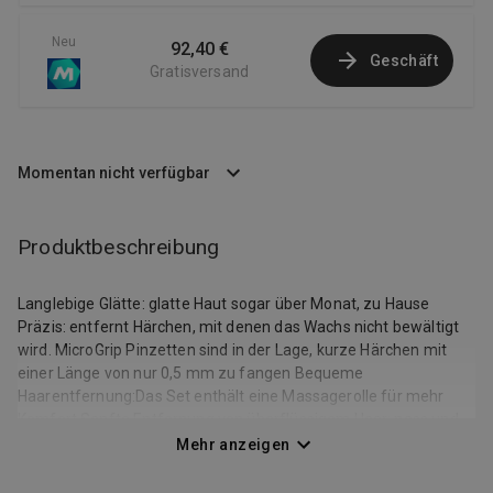
Neu
92,40 €
Geschäft
Gratisversand
Momentan nicht verfügbar
Produktbeschreibung
Langlebige Glätte: glatte Haut sogar über Monat, zu Hause
Präzis: entfernt Härchen, mit denen das Wachs nicht bewältigt
wird. MicroGrip Pinzetten sind in der Lage, kurze Härchen mit
einer Länge von nur 0,5 mm zu fangen Bequeme
Haarentfernung:Das Set enthält eine Massagerolle für mehr
Komfort Sanfte Entfernung von überflüssigem Haar: nass und
trocken verwenden. Sanfte Enthaarung im Baden oder Duschen
Mehr anzeigen
für mehr Komfort Epilieren unter Ihren Bedingungen: Braun
Epilierer fangen Haare besser als Wachs, enthalten keine