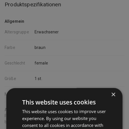
Produktspezifikationen
chemischen Substanzen und können ohne Warten auf
Haarwachstum angewendet werden
Allgemein
Altersgruppe
Erwachsener
Farbe
braun
Geschlecht
female
Größe
1 st.
×
Marke
Braun
This website uses cookies
Amazon
This website uses cookies to improve user
Prime-
1
experience. By using our website you
berechtigt
consent to all cookies in accordance with