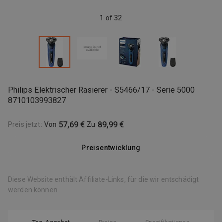
1 of 32
Philips Elektrischer Rasierer - S5466/17 - Serie 5000
8710103993827
57,69 €
89,99 €
Preis jetzt
:
Von
Zu
Preisentwicklung
Diese Website enthält Affiliate-Links, für die wir entschädigt
werden können.