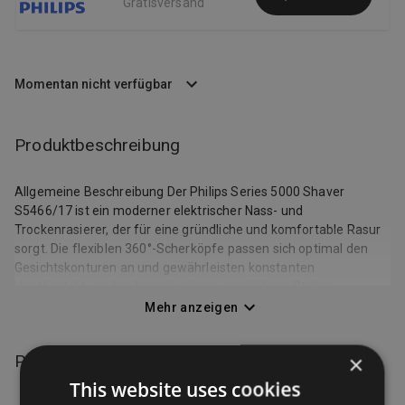
Gratisversand
Momentan nicht verfügbar
Produktbeschreibung
Allgemeine Beschreibung Der Philips Series 5000 Shaver
S5466/17 ist ein moderner elektrischer Nass- und
Trockenrasierer, der für eine gründliche und komfortable Rasur
sorgt. Die flexiblen 360°-Scherköpfe passen sich optimal den
Gesichtskonturen an und gewährleisten konstanten
Hautkontakt, wodurch auch schwer erreichbare Stellen
zuverlässig rasiert werden können. Die leistungsstarken
Mehr anzeigen
ComfortTech-Klingen erfassen Haare effizient und ermöglichen
eine angenehme Rasur bei gleichzeitig hohem Hautkomfort. Der
×
Produktspezifikationen
Rasierer kann sowohl trocken als auch unter der Dusche oder
mit Rasierschaum verwendet werden. Ein integrierter
This website uses cookies
SmartClick-Präzisionstrimmer hilft beim Formen von