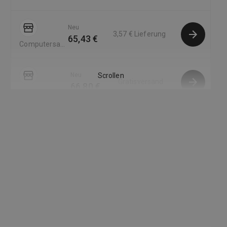
Neu
3,57 €
Lieferung
65,43 €
Computersalg
DE
Neu
Scrollen
Gratisversand
66,80 €
eBay
Neu
Gratisversand
66,95 €
ManoMano DE
Neu
-
23
%
5,95 €
Lieferung
69,99 €
Baur Versand
DE
Neu
2,99 €
Lieferung