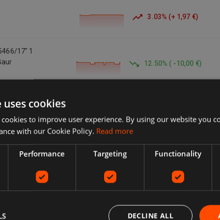
3.03
%
(
+
1,97 €
)
S5466/17" 1
Baur
12.50
%
(
-10,00 €
)
e uses cookies
000
19.42
%
(
-17,10 €
)
 cookies to improve user experience. By using our website you co
ance with our Cookie Policy.
Read more
Performance
Targeting
Functionality
1.05
%
(
-0,85 €
)
ierer Nass
7.14
%
(
+
6,00 €
)
LS
DECLINE ALL