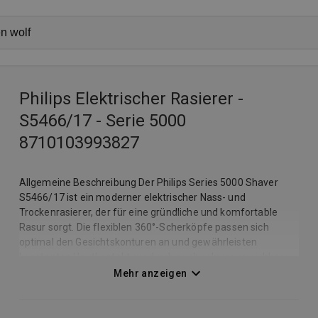
Philips Elektrischer Rasierer -
S5466/17 - Serie 5000
8710103993827
Allgemeine Beschreibung Der Philips Series 5000 Shaver
S5466/17 ist ein moderner elektrischer Nass- und
Trockenrasierer, der für eine gründliche und komfortable
Rasur sorgt. Die flexiblen 360°-Scherköpfe passen sich
optimal den Gesichtskonturen an und gewährleisten
konstanten Hautkontakt, wodurch auch schwer erreichbare
Stellen zuverlässig rasiert werden können. Die
Mehr anzeigen
leistungsstarken ComfortTech-Klingen erfassen Haare
effizient und ermöglichen eine angenehme Rasur bei
gleichzeitig hohem Hautkomfort. Der Rasierer kann sowohl