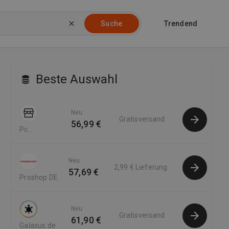
Trendend
Suche
Beste Auswahl
Neu
Gratisversand
56,99 €
Pc
Componentes
DE
Neu
2,99 €
Lieferung
57,69 €
Proshop DE
Neu
Gratisversand
61,90 €
Galaxus.de