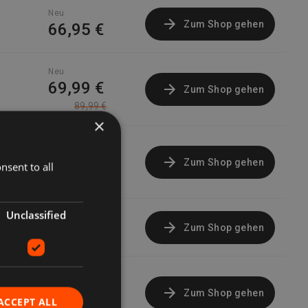
Neu
Zum Shop gehen
66,95 €
Neu
69,99 €
Zum Shop gehen
89,99 €
×
Neu
Zum Shop gehen
70,94 €
nsent to all
Unclassified
Neu
Zum Shop gehen
80,07 €
Neu
Zum Shop gehen
89,99 €
ACCEPT ALL