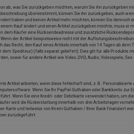
davon ab, was Sie zurückgeben möchten, warum Sie ihn zurückgeben 
ngsbeschreibung übereinstimmt, können Sie ihn zurückgeben, auch wenn
ändert haben und keinen Artikel mehr möchten, können Sie dennoch e
u einem Kauf ändert und einen Artikel zurückgeben möchte, muss er 
n dem Käufer eine Rücksendeadresse und zusätzliche Rücksendeporto
 Wenn der Artikel beispielsweise nicht mit der Auflistungsbeschreibu
 das Recht, den Kauf eines Artikels innerhalb von 14 Tagen ab dem Ta
em Spediteur) (falls separat geliefert). Dies gilt für alle Produkte mit
rden, sowie für andere Artikel wie Video, DVD, Audio, Videospiele, Se
Artikel anbieten, wenn diese fehlerhaft sind, z. B.: Personalisierte 
mputersoftware. Wenn Sie Ihr PayPal-Guthaben oder Bankkonto zur E
ührt. Wenn Sie eine Kredit- oder Debitkarte verwendet haben, um die
käufer wird die Rückerstattung innerhalb von drei Arbeitstagen vorneh
ner Karte und teilweise von Ihrem Guthaben / Ihrer Bank finanziert we
aben zurückgeführt.