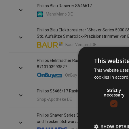
Philips Blau Rasierer S546617
ManoMano DE
Philips Blau Elektrorasierer "Shaver Series 5000 
Stk. Aufsätze Smartclick-Präzisionstrimmer von 
Baur Versand DE
This websit
Philips Elektrischer Rasierer - S5466/17 - Serie 5
8710103993827
This website uses
OnBuy EU
cookies in accord
Strictly
Philips S5466/17 Rasierer 1 St
necessary
Shop-Apotheke DE
Philips Shaver Series 5000 S5466/17 Rotationsras
und Trocken Schwarz, Blau
SHOW DETAI