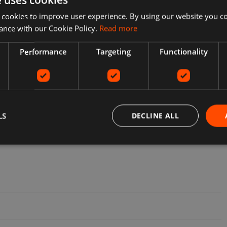
D" 20 Km/H
 cookies to improve user experience. By using our website you co
is Zu 70 Km
ance with our Cookie Policy.
Read more
5.41
%
(
+
42,00 €
)
Performance
Targeting
Functionality
LS
DECLINE ALL