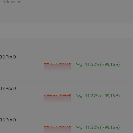
rden können.
Charakter】 Dank der doppelten Vorder- und
Hinterradfederung meistert der Scooter mühelos unebene
Straßen, holprige Pfade und anspruchsvolle Gelände. Das
Segride-Stabilitätsverbesserungssystem in Kombination mit
dem Traktionskontrollsystem (TCS) gewährleistet optimalen
Halt, reduzierte Lenkerbewegungen und eine sichere Fahrt,
selbst bei rutschigen oder steilen Bedingungen.
t3 Pro D
11.32
%
(
-99,16 €
)
t3 Pro D
11.32
%
(
-99,16 €
)
t3 Pro D
11.32
%
(
-99,16 €
)