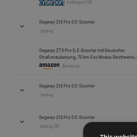
cyberport DE
Segway Zt3 Pro D E-Scooter
Joybuy
Segway ZT3 Pro D, E-Scooter mit Deutscher
Straßenzulassung, 70 km Eco Modus Reichweite,
Sport Modus, Vollfederung, 120 kg Tragkraft, 25%
Amazon
Offroad-Reifen, Apple Find My, wasserfest
Segway Zt3 Pro D E-Scooter
Joybuy
Segway Zt3 Pro D E-Scooter
Joybuy DE
This websit