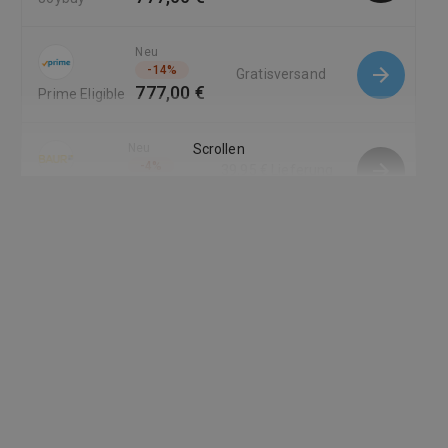
Neu
-
14
%
Gratisversand
777,00 €
Prime Eligible
Neu
Scrollen
-
4
%
39,95 €
Lieferung
819,00 €
Baur
Versand DE