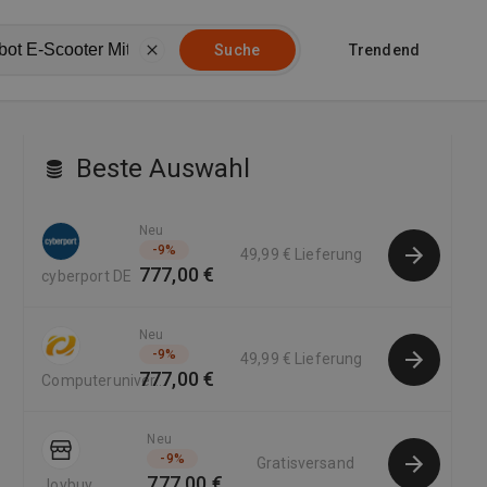
Trendend
Suche
Beste Auswahl
Neu
-
9
%
49,99 €
Lieferung
777,00 €
cyberport DE
Neu
-
9
%
49,99 €
Lieferung
777,00 €
Computeruniverse
DE
Neu
-
9
%
Gratisversand
777,00 €
Joybuy