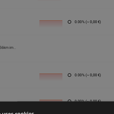
0.00
%
(
~
0,00 €
)
 56km im
 Steigung,
0.00
%
(
~
0,00 €
)
0.00
%
(
~
0,00 €
)
e uses cookies