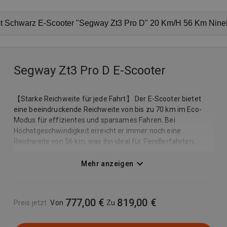
Segway Zt3 Pro D E-Scooter
【Starke Reichweite für jede Fahrt】 Der E-Scooter bietet
eine beeindruckende Reichweite von bis zu 70 km im Eco-
Modus für effizientes und sparsames Fahren. Bei
Höchstgeschwindigkeit erreicht er immer noch eine
Reichweite von 56 km, was ihn ideal für Pendlerfahrten,
Stadtverkehr oder ausgedehnte Touren macht. Genießen Sie
lange Fahrten ohne häufiges Aufladen. 【 Komfortables
Mehr anzeigen
Fahrerlebnis, kraftvolle Leistung und hohe Tragfähigkeit】
Erleben Sie ein komfortables Fahrerlebnis dank doppelter
teleskopischer Vorder- und Hinterradfederung sowie 11-Zoll
777,00 €
819,00 €
Preis jetzt
:
Von
Zu
schlauchlosen Offroad-Reifen. Mit einer maximalen Traglast
von 120 kg ist der E-Scooter für Erwachsene, Pendler und
Abenteuerliebhaber geeignet. Der leistungsstarke macht ihn