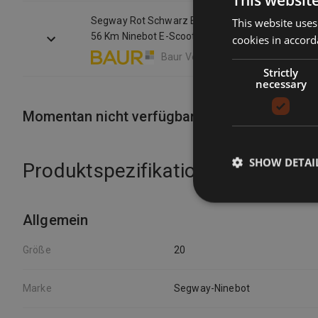
Segway Rot Schwarz E-Scooter "Segway Zt3 Pro 
This website uses
56 Km Ninebot E-Scooter Mit Straßenzulassung B
cookies in accord
Reichweite von Baur
Baur Versand DE
Strictly
necessary
Momentan nicht verfügbar
SHOW DETAI
Produktspezifikationen
Allgemein
Größe
20
Marke
Segway-Ninebot