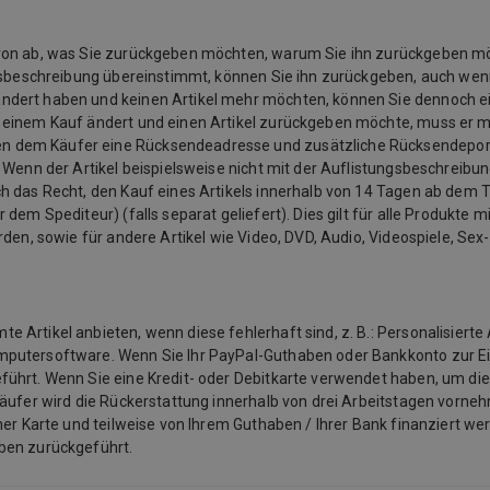
davon ab, was Sie zurückgeben möchten, warum Sie ihn zurückgeben 
ngsbeschreibung übereinstimmt, können Sie ihn zurückgeben, auch wenn
ändert haben und keinen Artikel mehr möchten, können Sie dennoch e
u einem Kauf ändert und einen Artikel zurückgeben möchte, muss er 
n dem Käufer eine Rücksendeadresse und zusätzliche Rücksendeporto
 Wenn der Artikel beispielsweise nicht mit der Auflistungsbeschreibu
 das Recht, den Kauf eines Artikels innerhalb von 14 Tagen ab dem Ta
em Spediteur) (falls separat geliefert). Dies gilt für alle Produkte mit
rden, sowie für andere Artikel wie Video, DVD, Audio, Videospiele, Se
Artikel anbieten, wenn diese fehlerhaft sind, z. B.: Personalisierte 
mputersoftware. Wenn Sie Ihr PayPal-Guthaben oder Bankkonto zur E
ührt. Wenn Sie eine Kredit- oder Debitkarte verwendet haben, um die
käufer wird die Rückerstattung innerhalb von drei Arbeitstagen vorneh
ner Karte und teilweise von Ihrem Guthaben / Ihrer Bank finanziert we
aben zurückgeführt.