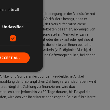
nsent to all
möchten und welche Rückgabebedingungen der Verkäufer hat.
 die Rückgaberichtlinie des Verkäufers besagt, dass er
ine Rücksendung anfordern, der Verkäufer muss diese
Unclassified
möglicherweise die Rücksendekosten bezahlen, abhängig von
informationen zur Verfügung stellen. Verkäufer zahlen
ng übereinstimmt, beschädigt oder defekt ist oder gefälscht
g zu stornieren, an dem Sie die letzte von Ihnen bestellte
 Ausnahme von digitalen Artikeln (z. B. digitaler Musik), die
x- und Sinnlichkeitsprodukte und Softwareprodukte, bei denen
ACCEPT ALL
Artikel und Sonderanfertigungen, verderbliche Artikel,
inzahlung der ursprünglichen Zahlung verwendet haben, wird
 ursprüngliche Zahlung zu finanzieren, wird das
men, es kann jedoch bis zu 30 Tage dauern, bis Paypal die
rden, wird das von Ihrer Karte abgezogene Geld auf Ihre Karte