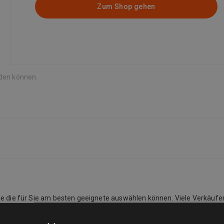
Zum Shop gehen
rden können.
Sie die für Sie am besten geeignete auswählen können. Viele Verkäufe
listung des Verkäufers. Während der Kaufabwicklung wird eine vollstän
 Collect, kostenlose lokale Abholung vom Verkäufer.