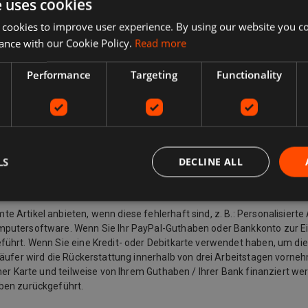
e uses cookies
 cookies to improve user experience. By using our website you co
davon ab, was Sie zurückgeben möchten, warum Sie ihn zurückgeben 
ance with our Cookie Policy.
Read more
ngsbeschreibung übereinstimmt, können Sie ihn zurückgeben, auch wenn
ändert haben und keinen Artikel mehr möchten, können Sie dennoch e
Performance
Targeting
Functionality
u einem Kauf ändert und einen Artikel zurückgeben möchte, muss er 
n dem Käufer eine Rücksendeadresse und zusätzliche Rücksendeporto
 Wenn der Artikel beispielsweise nicht mit der Auflistungsbeschreibu
 das Recht, den Kauf eines Artikels innerhalb von 14 Tagen ab dem Ta
em Spediteur) (falls separat geliefert). Dies gilt für alle Produkte mit
rden, sowie für andere Artikel wie Video, DVD, Audio, Videospiele, Se
LS
DECLINE ALL
Artikel anbieten, wenn diese fehlerhaft sind, z. B.: Personalisierte 
mputersoftware. Wenn Sie Ihr PayPal-Guthaben oder Bankkonto zur E
ührt. Wenn Sie eine Kredit- oder Debitkarte verwendet haben, um die
käufer wird die Rückerstattung innerhalb von drei Arbeitstagen vorneh
ner Karte und teilweise von Ihrem Guthaben / Ihrer Bank finanziert we
aben zurückgeführt.