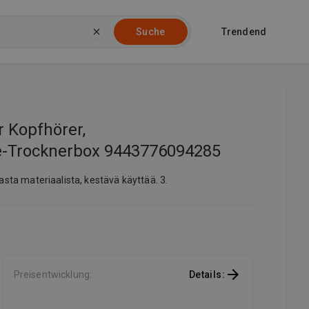
Trendend
Suche
r Kopfhörer,
te-Trocknerbox 9443776094285
aasta materiaalista, kestävä käyttää. 3.
Preisentwicklung
:
Details
: