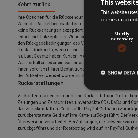
This websit
Kehrt zurück
This website uses
Ihre Optionen für die Rücksendung eines Artikels hängen 
cookies in accord
Wenn der Artikel beschädigt ist oder nicht mit der Auflistu
keine Rücksendungen akzeptiert. Wenn Sie Ihre Meinung ge
Strictly
jedoch nicht akzeptieren. Wenn der Käufer seine Meinung z
necessary
den Rückgabebedingungen des Verkäufers. Verkäufer könne
für das Rückporto, wenn es ein Problem mit dem Artikel gibt.
ist. Laut Gesetz haben Kunden in der Europäischen Union auch
Ware erhalten, oder ein von Ihnen angegebener Dritter (außer d
Ihnen sofort mit Ihrer Bestätigung zur Verfügung gestellt we
SHOW DETAI
der Artikel verwendet wurde nicht versiegelt.
Rückerstattungen
Verkäufer müssen nur dann eine Rückerstattung für bestimmte 
Zeitungen und Zeitschriften, unverpackte CDs, DVDs und Co
das zurückerstattete Geld auf Ihr PayPal-Guthaben zurückgef
zurückerstattete Geld auf Ihre Karte zurückgeführt. Der Ver
Überweisung verarbeitet. Bei Zahlungen, die teilweise von ei
zurückgeführt und der Restbetrag wird auf Ihr PayPal-Guth