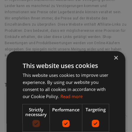
Leider kann es manchmal zu Verzögerungen kommen und
Informationen wie Preise oder Lagerbestände können veraltet sein.
Wir empfehlen Ihnen immer, die Preise auf der Website des
Einzelhändlers zu überprüfen. Diese Website enthält Affiliate-Links zu
Produkten. Dies bedeutet, dass wir möglicherweise eine Provision für
Einkäufe erhalten, die über diese Links getätigt werden. Shop-
Bewertungen und Produktbewertungen werden von Online-Käufern
abgegeben. Sie spiegeln nicht unsere Meinung wider und wir haben
×
keine Verantwortung für deren Inhalt.
This website uses cookies
This website uses cookies to improve user
experience. By using our website you
Treten Sie unserer VIP-Mailingliste bei
!
consent to all cookies in accordance with
our Cookie Policy.
Read more
Für die neuesten Angebote, Trends und aufregenden
Neuigkeiten!
Strictly
Performance
Targeting
necessary