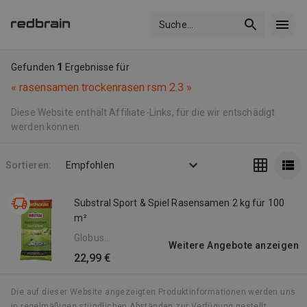
Suche
...
Gefunden
1
Ergebnisse für
«
rasensamen trockenrasen rsm 2.3
»
Diese Website enthält Affiliate-Links, für die wir entschädigt
werden können.
Sortieren:
Empfohlen
Substral Sport & Spiel Rasensamen 2 kg für 100
m²
Globus
Weitere Angebote anzeigen
Baumarkt
22,99 €
DE
Die auf dieser Website angezeigten Produktinformationen werden uns
in regelmäßigen stündlichen Abständen zur Verfügung gestellt.