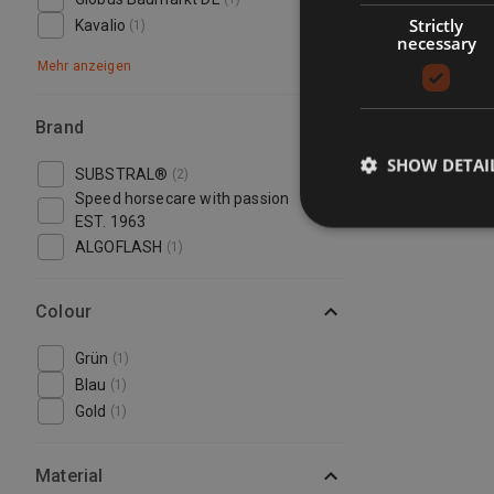
Strictly
Kavalio
(1)
necessary
Mehr anzeigen
Brand
SHOW DETAI
SUBSTRAL®
(2)
Speed horsecare with passion
(1)
EST. 1963
ALGOFLASH
(1)
Colour
Grün
(1)
Blau
(1)
Gold
(1)
Material