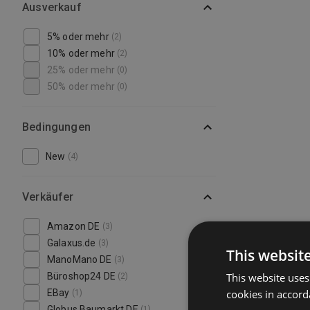
Ausverkauf
5% oder mehr
(2)
10% oder mehr
(2)
25% oder mehr
(0)
50% oder mehr
(0)
Bedingungen
New
(4)
Verkäufer
Amazon DE
(3)
Galaxus.de
(3)
This websit
ManoMano DE
(3)
Büroshop24 DE
This website uses
(2)
EBay
cookies in accord
(1)
Globus Baumarkt DE
(1)