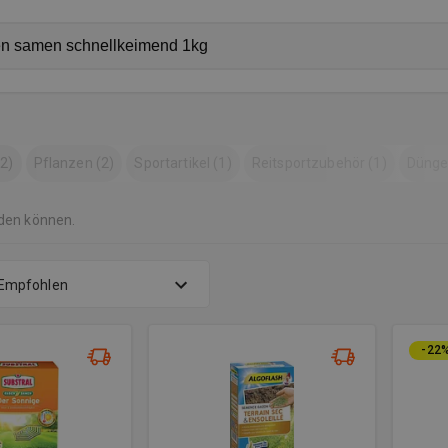
(2)
Pflanzen (2)
Sportartikel (1)
Reitsportzubehör (1)
Dünger
rden können.
Empfohlen
-22