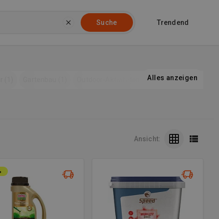
Trendend
Suche
Alles anzeigen
 (1)
Gartenbau (1)
Outdoor-Aktivitäten (1)
Pferdebedarf (1)
Ansicht:
%