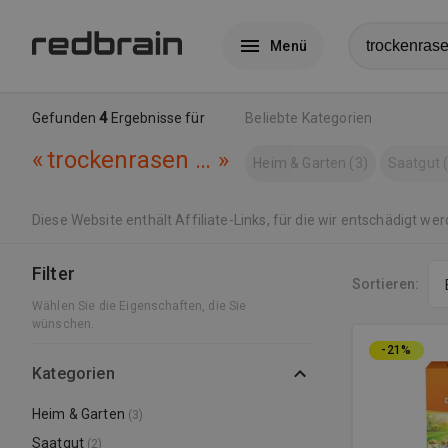
Menü
Gefunden
4
Ergebnisse für
Beliebte Kategorien
«
trockenrasen samen schnellkeimend 1kg
»
Heim & Garten (3)
Saatgut 
Diese Website enthält Affiliate-Links, für die wir entschädigt we
Filter
Sortieren:
Wählen Sie die Eigenschaften, die Sie
wünschen
.
-21%
Kategorien
Heim & Garten
(3)
Saatgut
(2)