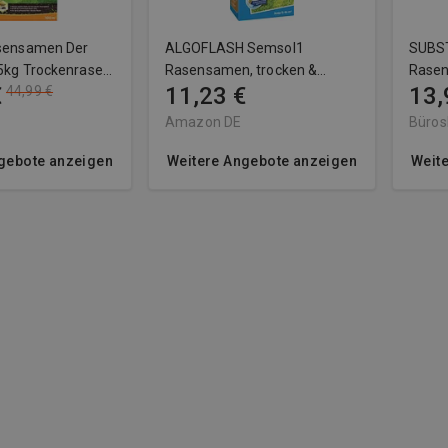
asensamen Der
ALGOFLASH Semsol1
SUBS
5kg Trockenrasen
Rasensamen, trocken &
Rasen
€
11,23 €
13,
44,99 €
nmischung
sonnig, 1 kg, Blau
1kg
Amazon DE
Büros
gebote anzeigen
Weitere Angebote anzeigen
Weit