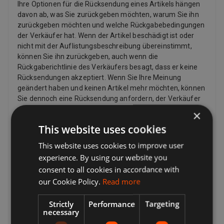
Ihre Optionen für die Rücksendung eines Artikels hängen
davon ab, was Sie zurückgeben möchten, warum Sie ihn
zurückgeben möchten und welche Rückgabebedingungen
der Verkäufer hat. Wenn der Artikel beschädigt ist oder
nicht mit der Auflistungsbeschreibung übereinstimmt,
können Sie ihn zurückgeben, auch wenn die
Rückgaberichtlinie des Verkäufers besagt, dass er keine
Rücksendungen akzeptiert. Wenn Sie Ihre Meinung
geändert haben und keinen Artikel mehr möchten, können
Sie dennoch eine Rücksendung anfordern, der Verkäufer
muss diese jedoch nicht akzeptieren. Wenn der Käufer
×
seine Meinung zu einem Kauf ändert und einen Artikel
This website uses cookies
zurückgeben möchte, muss er möglicherweise die
Rücksendekosten bezahlen, abhängig von den
This website uses cookies to improve user
Rückgabebedingungen des Verkäufers. Verkäufer können
experience. By using our website you
dem Käufer eine Rücksendeadresse und zusätzliche
consent to all cookies in accordance with
Rücksendeportoinformationen zur Verfügung stellen.
our Cookie Policy.
Read more
Verkäufer zahlen für das Rückporto, wenn es ein Problem
mit dem Artikel gibt. Wenn der Artikel beispielsweise nicht
Strictly
Performance
Targeting
mit der Auflistungsbeschreibung übereinstimmt,
necessary
beschädigt oder defekt ist oder gefälscht ist. Laut Gesetz