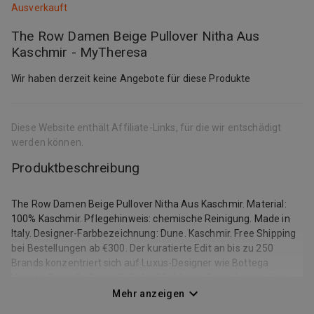
Ausverkauft
The Row Damen Beige Pullover Nitha Aus
Kaschmir - MyTheresa
Wir haben derzeit keine Angebote für diese Produkte
Diese Website enthält Affiliate-Links, für die wir entschädigt
werden können.
Produktbeschreibung
The Row Damen Beige Pullover Nitha Aus Kaschmir. Material:
100% Kaschmir. Pflegehinweis: chemische Reinigung. Made in
Italy. Designer-Farbbezeichnung: Dune. Kaschmir. Free Shipping
bei Bestellungen ab €300. Der kuratierte Edit an bis zu 250
Brands konzentriert sich auf Luxus-Designer wie Bottega
Veneta, Brunello Cucinelli, Dolce&Gabbana, Gucci, Loewe, Loro
Piana, Moncler, Prada, Saint Laurent, The Row, Valentino und
Mehr anzeigen
viele mehr.