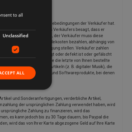
nsent to all
möchten und welche Rückgabebedingungen der Verkäufer hat.
 die Rückgaberichtlinie des Verkäufers besagt, dass er
Unclassified
ine Rücksendung anfordern, der Verkäufer muss diese
möglicherweise die Rücksendekosten bezahlen, abhängig von
informationen zur Verfügung stellen. Verkäufer zahlen
ng übereinstimmt, beschädigt oder defekt ist oder gefälscht
g zu stornieren, an dem Sie die letzte von Ihnen bestellte
 Ausnahme von digitalen Artikeln (z. B. digitaler Musik), die
ACCEPT ALL
x- und Sinnlichkeitsprodukte und Softwareprodukte, bei denen
Artikel und Sonderanfertigungen, verderbliche Artikel,
inzahlung der ursprünglichen Zahlung verwendet haben, wird
 ursprüngliche Zahlung zu finanzieren, wird das
men, es kann jedoch bis zu 30 Tage dauern, bis Paypal die
rden, wird das von Ihrer Karte abgezogene Geld auf Ihre Karte