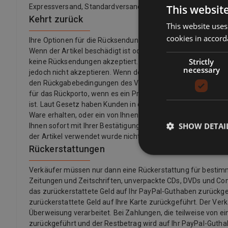
This websit
Expressversand, Standardversand, Economy-Versand, Click &
Kehrt zurück
This website uses
cookies in accord
Ihre Optionen für die Rücksendung eines Artikels hängen 
Wenn der Artikel beschädigt ist oder nicht mit der Auflistu
Strictly
keine Rücksendungen akzeptiert. Wenn Sie Ihre Meinung ge
necessary
jedoch nicht akzeptieren. Wenn der Käufer seine Meinung z
den Rückgabebedingungen des Verkäufers. Verkäufer könne
für das Rückporto, wenn es ein Problem mit dem Artikel gibt.
ist. Laut Gesetz haben Kunden in der Europäischen Union auch
Ware erhalten, oder ein von Ihnen angegebener Dritter (außer d
SHOW DETAI
Ihnen sofort mit Ihrer Bestätigung zur Verfügung gestellt we
der Artikel verwendet wurde nicht versiegelt.
Rückerstattungen
Verkäufer müssen nur dann eine Rückerstattung für bestimmte 
Zeitungen und Zeitschriften, unverpackte CDs, DVDs und Co
das zurückerstattete Geld auf Ihr PayPal-Guthaben zurückgef
zurückerstattete Geld auf Ihre Karte zurückgeführt. Der Ver
Überweisung verarbeitet. Bei Zahlungen, die teilweise von ei
zurückgeführt und der Restbetrag wird auf Ihr PayPal-Guth