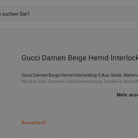
Gucci Damen Beige Hemd Interlock
Gucci Damen Beige Hemd Interlocking G Aus Seide. Materia
Made in Italy. Designer-Farbbezeichnung: Gardenia. Artikelfa
Ursprungs. Verschlussart: Knopfleiste an der Vorderseite.
Shipping bei Bestellungen ab €300. Der kuratierte Edit an 
Mehr anz
wie Bottega Veneta, Brunello Cucinelli, Dolce&Gabbana, Guc
The Row, Valentino und viele mehr.
Ausverkauft