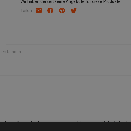
Wir haben derzeit keine Angebote für diese Produkte
Teilen
:
rden können.
Sie die für Sie am besten geeignete auswählen können. Viele Verkäufe
listung des Verkäufers. Während der Kaufabwicklung wird eine vollstän