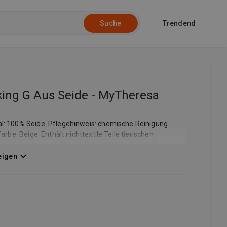
Trendend
Suche
ing G Aus Seide - MyTheresa
l: 100% Seide. Pflegehinweis: chemische Reinigung.
rbe: Beige. Enthält nichttextile Teile tierischen
 Ärmelabschluss: geknöpfte Manschette. Seide. Free
bis zu 250 Brands konzentriert sich auf Luxus-Designer
eigen
ci, Loewe, Loro Piana, Moncler, Prada, Saint Laurent,