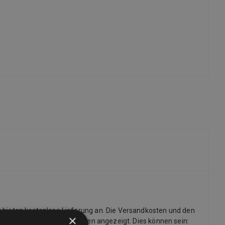
r bieten kostenlose Lieferung an. Die Versandkosten und den
×
dige Liste der Lieferoptionen angezeigt. Dies können sein: