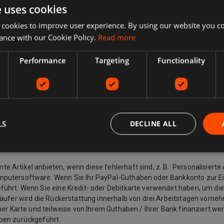
e uses cookies
 Collect, kostenlose lokale Abholung vom Verkäufer.
 cookies to improve user experience. By using our website you co
ance with our Cookie Policy.
Read more
davon ab, was Sie zurückgeben möchten, warum Sie ihn zurückgeben 
ngsbeschreibung übereinstimmt, können Sie ihn zurückgeben, auch wenn
Performance
Targeting
Functionality
ändert haben und keinen Artikel mehr möchten, können Sie dennoch e
u einem Kauf ändert und einen Artikel zurückgeben möchte, muss er 
n dem Käufer eine Rücksendeadresse und zusätzliche Rücksendeporto
 Wenn der Artikel beispielsweise nicht mit der Auflistungsbeschreibu
 das Recht, den Kauf eines Artikels innerhalb von 14 Tagen ab dem Ta
em Spediteur) (falls separat geliefert). Dies gilt für alle Produkte mit
LS
DECLINE ALL
rden, sowie für andere Artikel wie Video, DVD, Audio, Videospiele, Se
Artikel anbieten, wenn diese fehlerhaft sind, z. B.: Personalisierte 
mputersoftware. Wenn Sie Ihr PayPal-Guthaben oder Bankkonto zur E
ührt. Wenn Sie eine Kredit- oder Debitkarte verwendet haben, um die
käufer wird die Rückerstattung innerhalb von drei Arbeitstagen vorneh
ner Karte und teilweise von Ihrem Guthaben / Ihrer Bank finanziert we
aben zurückgeführt.