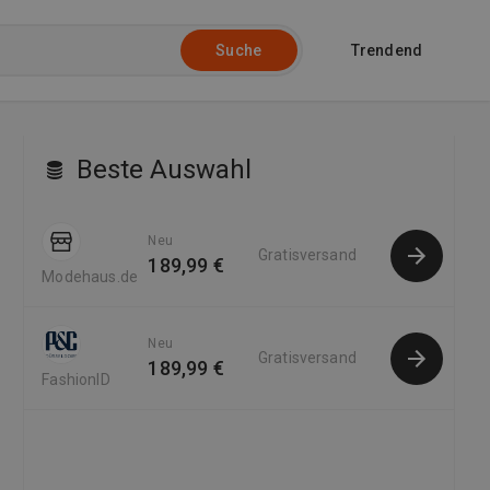
Trendend
Suche
Beste Auswahl
Neu
Gratisversand
189,99 €
Modehaus.de
Neu
Gratisversand
189,99 €
FashionID