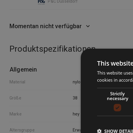
P&C Düsseldorf
Momentan nicht verfügbar
Produktspezifikationen
This websit
Allgemein
This website uses
cookies in accord
Material
nylon
Strictly
necessary
Größe
38
Marke
hey kyla
Altersgruppe
Erwachsener
SHOW DETAI