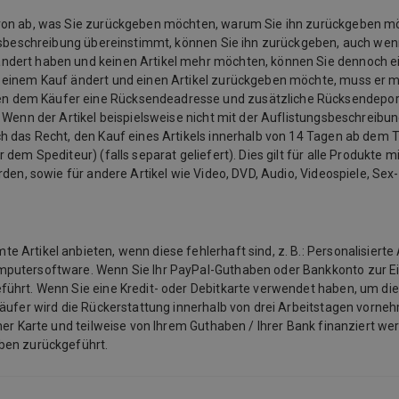
davon ab, was Sie zurückgeben möchten, warum Sie ihn zurückgeben 
ngsbeschreibung übereinstimmt, können Sie ihn zurückgeben, auch wenn
ändert haben und keinen Artikel mehr möchten, können Sie dennoch e
u einem Kauf ändert und einen Artikel zurückgeben möchte, muss er 
n dem Käufer eine Rücksendeadresse und zusätzliche Rücksendeporto
 Wenn der Artikel beispielsweise nicht mit der Auflistungsbeschreibu
 das Recht, den Kauf eines Artikels innerhalb von 14 Tagen ab dem Ta
em Spediteur) (falls separat geliefert). Dies gilt für alle Produkte mit
rden, sowie für andere Artikel wie Video, DVD, Audio, Videospiele, Se
Artikel anbieten, wenn diese fehlerhaft sind, z. B.: Personalisierte 
mputersoftware. Wenn Sie Ihr PayPal-Guthaben oder Bankkonto zur E
ührt. Wenn Sie eine Kredit- oder Debitkarte verwendet haben, um die
käufer wird die Rückerstattung innerhalb von drei Arbeitstagen vorneh
ner Karte und teilweise von Ihrem Guthaben / Ihrer Bank finanziert we
aben zurückgeführt.