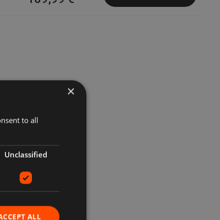
×
nsent to all
Unclassified
ACCEPT ALL