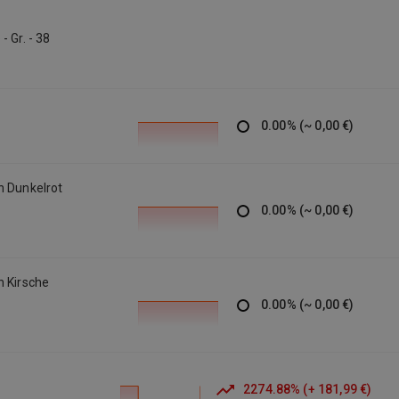
 Gr. - 38
0.00
%
(
~
0,00 €
)
n Dunkelrot
0.00
%
(
~
0,00 €
)
n Kirsche
0.00
%
(
~
0,00 €
)
2274.88
%
(
+
181,99 €
)