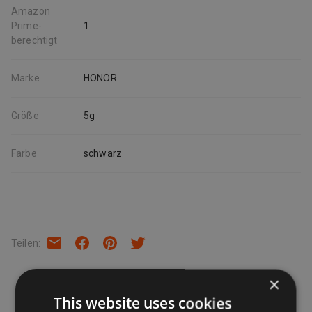
Amazon
Prime-
1
berechtigt
Marke
HONOR
Größe
5g
Farbe
schwarz
Teilen
:
×
This website uses cookies