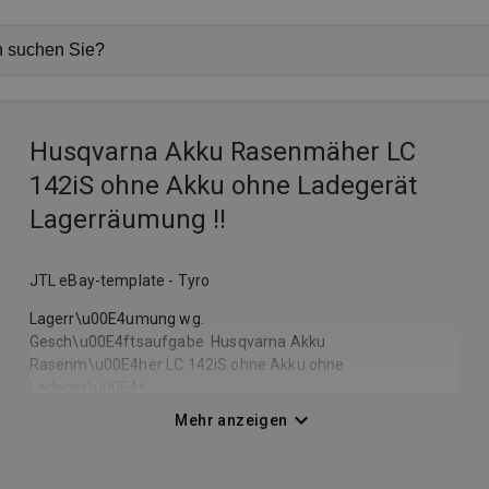
Husqvarna Akku Rasenmäher LC
142iS ohne Akku ohne Ladegerät
Lagerräumung !!
JTL eBay-template - Tyro
Lagerr\u00E4umung wg.
Gesch\u00E4ftsaufgabe Husqvarna Akku
Rasenm\u00E4her LC 142iS ohne Akku ohne
Ladeger\u00E4t
Mehr anzeigen
Der Akku-Rasenm\u00E4her LC 142iS l\u00E4sst sich sehr
einfach und intuitiv bedienen und eignet sich perfekt zum
M\u00E4hen kleiner bis mittelgro\u00DFer G\u00E4rten und