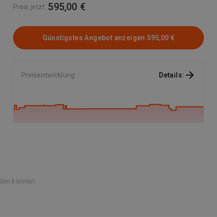
komplexer Rasenfl\u00E4chen. Der kompakte und leichte
595,00 €
Preis jetzt
:
M\u00E4her erm\u00F6glicht es Ihnen ihren Garten schnell
und leise zu m\u00E4hen. Dank des kompakten
M\u00E4hdecks und des ergonomischen Griffs l\u00E4sst
Günstigstes Angebot anzeigen
595,00 €
sich der M\u00E4her leicht man\u00F6vrieren und durch
enge Passagen steuern. Der LC 142iS verf\u00FCgt
\u00FCber einen Radantrieb mit einer Geschwindigkeit.
Preisentwicklung
:
Details
:
Durch den zusammenklappbaren Holm und die beiden
Tragegriffe vorne und hinten l\u00E4sst sich der
M\u00E4her einfach transportieren und lagern. Da der
Platzbedarf im zusammengeklappten Zustand sehr gering
ist, kann der M\u00E4her \u00FCberall gut verstaut werden.
289,00 EUR inkl. MwSt.
Artikelbeschrei;
rden können.