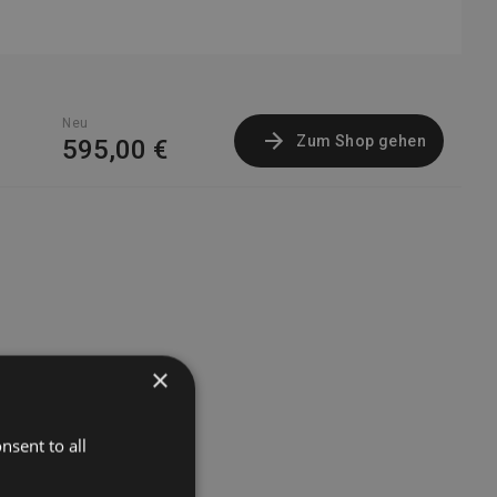
Neu
Zum Shop gehen
595,00 €
×
nsent to all