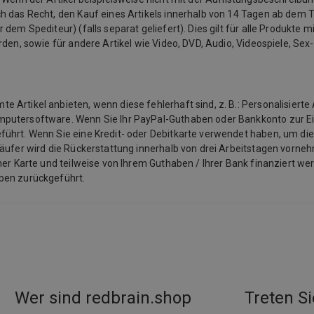
 das Recht, den Kauf eines Artikels innerhalb von 14 Tagen ab dem Ta
em Spediteur) (falls separat geliefert). Dies gilt für alle Produkte mit
rden, sowie für andere Artikel wie Video, DVD, Audio, Videospiele, Se
Artikel anbieten, wenn diese fehlerhaft sind, z. B.: Personalisierte 
mputersoftware. Wenn Sie Ihr PayPal-Guthaben oder Bankkonto zur E
ührt. Wenn Sie eine Kredit- oder Debitkarte verwendet haben, um die
käufer wird die Rückerstattung innerhalb von drei Arbeitstagen vorneh
ner Karte und teilweise von Ihrem Guthaben / Ihrer Bank finanziert we
aben zurückgeführt.
Wer sind redbrain.shop
Treten Si